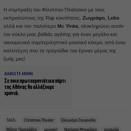
Η σύμπραξη του Φίλιππου Πλιάτσικα με τους
εκπροσώπους της Rap κοινότητας,
Ζωγράφο, Lobo
αλλά και τον παλιότερο
Mc Yinka
, ολοκληρώνει αυτόν
τον κύκλο μιας βαθιάς αγάπης για έναν μεγάλο και
οικουμενικά συμπεριληπτικό μουσικό κόσμο, από έναν
καλλιτέχνη που τα τραγούδια του έγιναν μέρος της
ζωής μας!
ΔΙΑΒΑΣΤΕ ΑΚΟΜΑ
Σε ποια πρωτοχρονιάτικα πάρτι
της Αθήνας θα αλλάξουμε
χρονιά;
TAGS:
Christmas Theater
Ελεωνόρα Ζουγανέλη
Μίλτος Πασχαλίδης
μουσική
Νατάσσα Μποφίλιου
συναυλία