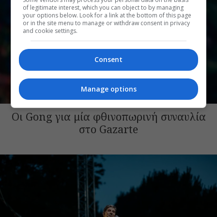
of legitimate interest, which you can object to by managing
your options below. Look for a link at the bottom of this page
or in the site menu to manage or withdraw consent in privacy
and cookie settings.
Consent
Manage options
ΜΟΥΣΙΚΗ
Οι Gong για μία φθινοπωρινή συναυλία
στο Gazarte