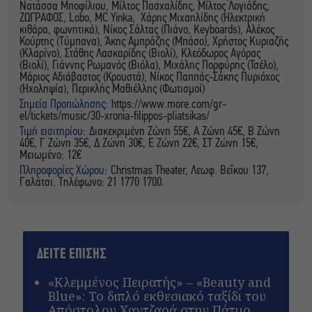
Νατάσσα Μποφίλιου, Μίλτος Πασχαλίδης, Μίλτος Λογιάδης,
ΖΩΓΡΑΦΟΣ, Lobo, MC Yinka, Χάρης Μιχαηλίδης (Ηλεκτρική
κιθάρα, φωνητικά), Νίκος Σάλτας (Πιάνο, Keyboards), Αλέκος
Κούρτης (Τύμπανα), Άκης Αμπράζης (Μπάσο), Χρήστος Κυριαζής
(Κλαρίνο), Στάθης Λασκαρίδης (Βιολί), Κλεόδωρος Αγόρας
(Βιολί), Γιάννης Ρωμανός (Βιόλα), Μιχάλης Πορφύρης (Τσέλο),
Μάριος Αδιάβαστος (Κρουστά), Νίκος Παππάς-Σάκης Πυριόχος
(Ηχοληψία), Περικλής Μαθιέλλης (Φωτισμοί)
Σημεία Προπώλησης:
https://www.more.com/gr-
el/tickets/music/30-xronia-filippos-pliatsikas/
Τιμή εισιτηρίου:
Διακεκριμένη Ζώνη 55€, Α Ζώνη 45€, Β Ζώνη
40€, Γ Ζώνη 35€, Δ Ζώνη 30€, E Ζώνη 22€, ΣΤ Ζώνη 15€,
Μειωμένο: 12€
Πληροφορίες Χώρου:
Christmas Theater, Λεωφ. Βεΐκου 137,
Γαλάτσι. Τηλέφωνο: 21 1770 1700.
ΔΕΙΤΕ ΕΠΙΣΗΣ
«Κλεμμένος Πειρατής» – «Beauty and
Blue»: Το διπλό εκθεσιακό ταξίδι του
Απόστολου Χαντζαρά στην Πάτμο