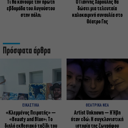
Τι θα κάνουμε την πρώτη
Ο Γιάννης Χαρούλης θα
εβδομάδα του Αυγούστου
δώσει μια τελευταία
στην πόλη;
καλοκαιρινή συναυλία στο
Θέατρο Γης
Πρόσφατα άρθρα
ΕΙΚΑΣΤΙΚΑ
ΘΕΑΤΡΙΚΑ ΝΕΑ
«Κλεμμένος Πειρατής» –
Artist Unknown – Η Ήβη
«Beauty and Blue»: Το
ήταν εδώ: Η συγκλονιστική
διπλό εκθεσιακό ταξίδι του
ιστορία της ζωγράφου