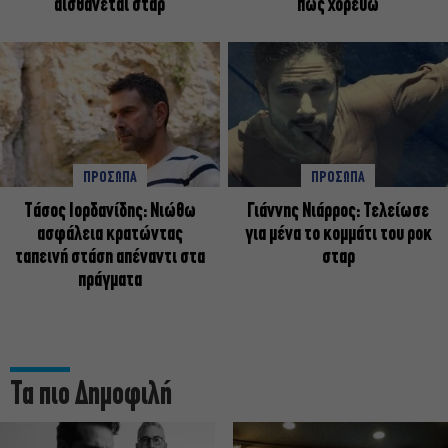
αισθάνεται σταρ
πως χορεύω
ΠΡΟΣΩΠΑ
ΠΡΟΣΩΠΑ
Tάσος Ιορδανίδης: Νιώθω
Γιάννης Νιάρρος: Τελείωσε
ασφάλεια κρατώντας
για μένα το κομμάτι του ροκ
ταπεινή στάση απέναντι στα
σταρ
πράγματα
Τα πιο Δημοφιλή