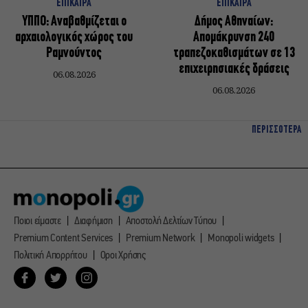
ΕΠΙΚΑΙΡΑ
ΕΠΙΚΑΙΡΑ
ΥΠΠΟ: Αναβαθμίζεται ο
Δήμος Αθηναίων:
αρχαιολογικός χώρος του
Απομάκρυνση 240
Ραμνούντος
τραπεζοκαθισμάτων σε 13
επιχειρησιακές δράσεις
06.08.2026
06.08.2026
ΠΕΡΙΣΣΟΤΕΡΑ
Ποιοι είμαστε
Διαφήμιση
Αποστολή Δελτίων Τύπου
Premium Content Services
Premium Network
Monopoli widgets
Πολιτική Απορρήτου
Οροι Χρήσης