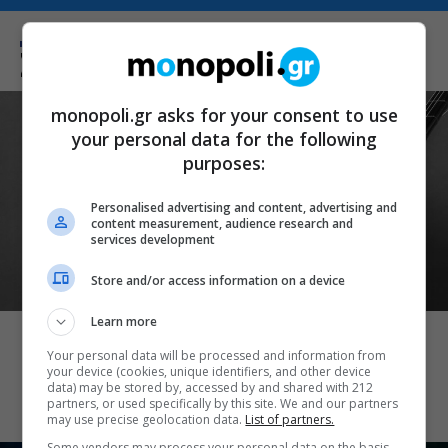
Σχετικά Θέματα
monopoli.gr asks for your consent to use
your personal data for the following
purposes:
Personalised advertising and content, advertising and
content measurement, audience research and
services development
Store and/or access information on a device
ΜΟΥΣΙΚΗ
Learn more
Ο Γιάννης Χαρούλης θα δώσει μια
Your personal data will be processed and information from
τελευταία καλοκαιρινή συναυλία στο
your device (cookies, unique identifiers, and other device
Θέατρο Γης
data) may be stored by, accessed by and shared with 212
partners, or used specifically by this site. We and our partners
may use precise geolocation data.
List of partners.
Some vendors may process your personal data on the basis