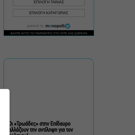
στην Πάτμο
Artist Unknown – Η Ήβη
ήταν εδώ: Η συγκλονιστική
ιστορία της ζωγράφου
Ήβης Στάγκαλη στο
Δημοτικό Θέατρο Πειραιά
Conduit Ensemble:
Ανοιχτό κάλεσμα σε
μουσικούς για τη
δημιουργία ορχήστρας
δωματίου
Ο Θαυματοποιός: Το έργο
του πολυβραβευμένου
Brian Friel τον Οκτώβριο
στο Θέατρο Μπέλλος
Οι «Τρωάδες» στην Επίδαυρο
αλλάζουν την αντίληψη για τον