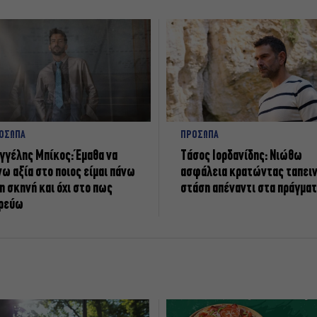
ΟΣΩΠΑ
ΠΡΟΣΩΠΑ
γγέλης Μπίκος: Έμαθα να
Tάσος Ιορδανίδης: Νιώθω
νω αξία στο ποιος είμαι πάνω
ασφάλεια κρατώντας ταπει
η σκηνή και όχι στο πως
στάση απέναντι στα πράγμα
ρεύω