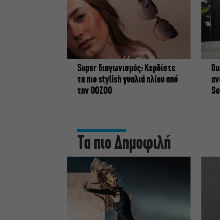
Super διαγωνισμός: Κερδίστε
Du
τα πιο stylish γυαλιά ηλίου από
αν
την OOZOO
So
Τα πιο Δημοφιλή