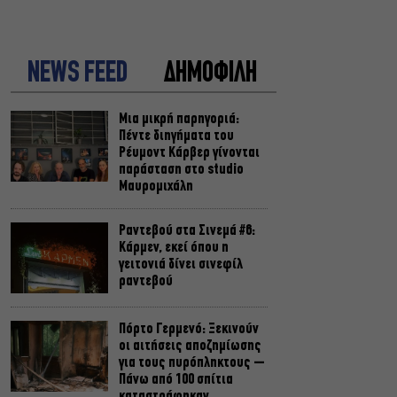
NEWS FEED
ΔΗΜΟΦΙΛΗ
Μια μικρή παρηγοριά:
Πέντε διηγήματα του
Ρέυμοντ Κάρβερ γίνονται
παράσταση στο studio
Μαυρομιχάλη
Ραντεβού στα Σινεμά #6:
Κάρμεν, εκεί όπου η
γειτονιά δίνει σινεφίλ
ραντεβού
Πόρτο Γερμενό: Ξεκινούν
οι αιτήσεις αποζημίωσης
για τους πυρόπληκτους –
Πάνω από 100 σπίτια
καταστράφηκαν