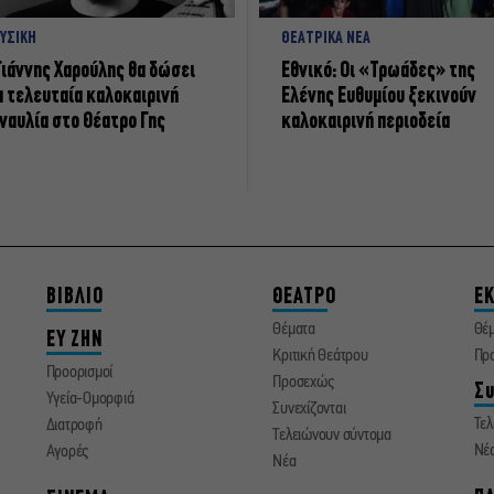
ΥΣΙΚΗ
ΘΕΑΤΡΙΚΑ ΝΕΑ
Γιάννης Χαρούλης θα δώσει
Εθνικό: Οι «Τρωάδες» της
α τελευταία καλοκαιρινή
Ελένης Ευθυμίου ξεκινούν
ναυλία στο Θέατρο Γης
καλοκαιρινή περιοδεία
ΒΙΒΛΙΟ
ΘΕΑΤΡΟ
ΕΚ
Θέματα
Θέ
ΕΥ ΖΗΝ
Κριτική Θεάτρου
Πρ
Προορισμοί
Προσεχώς
Συ
Υγεία-Ομορφιά
Συνεχίζονται
Τελ
Διατροφή
Τελειώνουν σύντομα
Νέ
Αγορές
Νέα