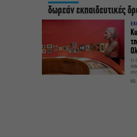
δωρεάν εκπαιδευτικές δρ
ΕΚ
Κυ
τη
Ολ
Ο 
Αθ
στ
δωρ
02.
Κάλ