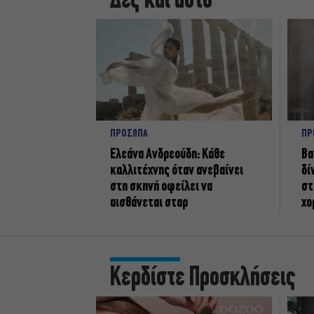
Δες και αυτό
ΠΡΟΣΩΠΑ
ΠΡ
Ελεάνα Ανδρεούδη: Κάθε
Βα
καλλιτέχνης όταν ανεβαίνει
δί
στη σκηνή οφείλει να
στ
αισθάνεται σταρ
χο
Κερδίστε Προσκλήσεις