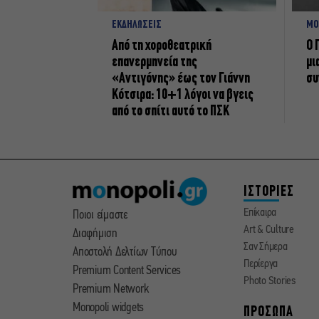
ΕΚΔΗΛΩΣΕΙΣ
ΜΟ
Από τη χοροθεατρική
Ο 
επανερμηνεία της
μι
«Αντιγόνης» έως τον Γιάννη
συ
Κότσιρα: 10+1 λόγοι να βγεις
από το σπίτι αυτό το ΠΣΚ
ΙΣΤΟΡΙΕΣ
Επίκαιρα
Ποιοι είμαστε
Art & Culture
Διαφήμιση
Σαν Σήμερα
Αποστολή Δελτίων Τύπου
Περίεργα
Premium Content Services
Photo Stories
Premium Network
Monopoli widgets
ΠΡΟΣΩΠΑ