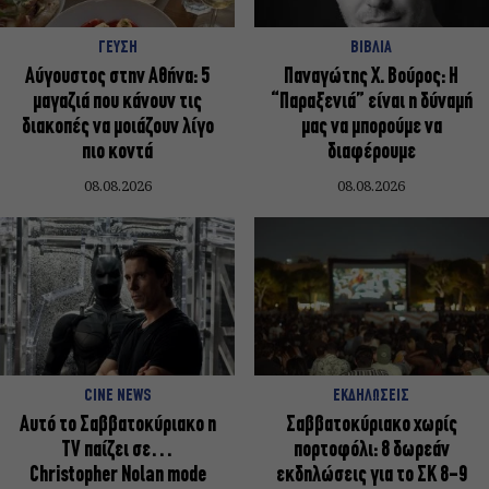
ΓΕΥΣΗ
ΒΙΒΛΙΑ
Αύγουστος στην Αθήνα: 5
Παναγώτης Χ. Βούρος: Η
μαγαζιά που κάνουν τις
“Παραξενιά” είναι η δύναμή
διακοπές να μοιάζουν λίγο
μας να μπορούμε να
πιο κοντά
διαφέρουμε
08.08.2026
08.08.2026
CINE NEWS
ΕΚΔΗΛΩΣΕΙΣ
Αυτό το Σαββατοκύριακο η
Σαββατοκύριακο χωρίς
TV παίζει σε…
πορτοφόλι: 8 δωρεάν
Christopher Nolan mode
εκδηλώσεις για το ΣΚ 8-9