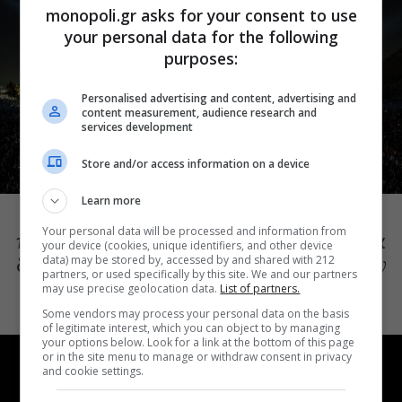
monopoli.gr asks for your consent to use
your personal data for the following
purposes:
Personalised advertising and content, advertising and
content measurement, audience research and
services development
Store and/or access information on a device
ΘΕΑΤΡΙΚΑ ΝΕΑ
Learn more
Συναυλίες, αρχαίο δράμα, κορυφαίες
Your personal data will be processed and information from
παραστάσεις με θέα την Αθήνα: Όσα θα
your device (cookies, unique identifiers, and other device
δούμε στο Θέατρο Λυκαβηττού μέχρι τον
data) may be stored by, accessed by and shared with 212
partners, or used specifically by this site. We and our partners
Οκτώβριο
may use precise geolocation data.
List of partners.
Some vendors may process your personal data on the basis
of legitimate interest, which you can object to by managing
your options below. Look for a link at the bottom of this page
or in the site menu to manage or withdraw consent in privacy
and cookie settings.