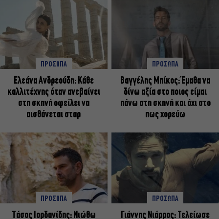
ΠΡΟΣΩΠΑ
ΠΡΟΣΩΠΑ
Ελεάνα Ανδρεούδη: Κάθε
Βαγγέλης Μπίκος: Έμαθα να
καλλιτέχνης όταν ανεβαίνει
δίνω αξία στο ποιος είμαι
στη σκηνή οφείλει να
πάνω στη σκηνή και όχι στο
αισθάνεται σταρ
πως χορεύω
ΠΡΟΣΩΠΑ
ΠΡΟΣΩΠΑ
Tάσος Ιορδανίδης: Νιώθω
Γιάννης Νιάρρος: Τελείωσε