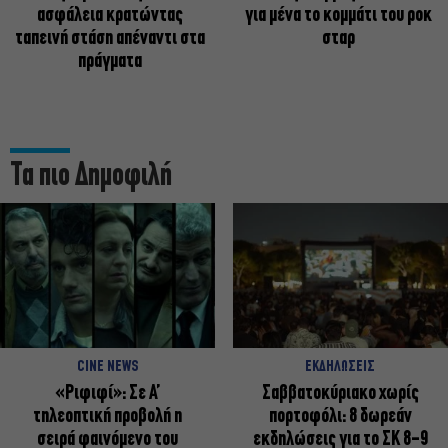
ασφάλεια κρατώντας
για μένα το κομμάτι του ροκ
ταπεινή στάση απέναντι στα
σταρ
πράγματα
Τα πιο Δημοφιλή
CINE NEWS
ΕΚΔΗΛΩΣΕΙΣ
«Ριφιφί»: Σε Α’
Σαββατοκύριακο χωρίς
τηλεοπτική προβολή η
πορτοφόλι: 8 δωρεάν
σειρά φαινόμενο του
εκδηλώσεις για το ΣΚ 8-9