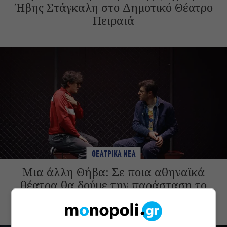
Ήβης Στάγκαλη στο Δημοτικό Θέατρο
Πειραιά
ΘΕΑΤΡΙΚΑ ΝΕΑ
Μια άλλη Θήβα: Σε ποια αθηναϊκά
θέατρα θα δούμε την παράσταση το
Φθινόπωρο