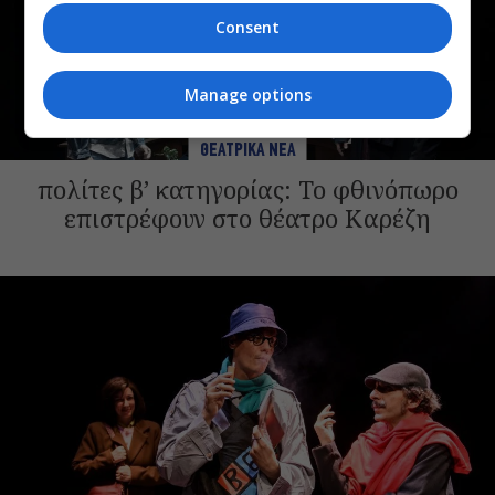
Consent
Manage options
ΘΕΑΤΡΙΚΑ ΝΕΑ
πολίτες β’ κατηγορίας: Το φθινόπωρο
επιστρέφουν στο θέατρο Καρέζη