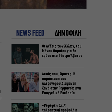
NEWS FEED
ΔΗΜΟΦΙΛΗ
Οι Λέξεις των Άλλων, του
Μάνου Θηραίου για 3ο
χρόνο στο Θέατρο Άβατον
Δικός σου, Φραντς: Η
παράσταση του
Αλέξανδρου Διαμαντή
ξανά στην Γερμανόφωνη
η
Ευαγγελική Εκκλησία
υ
«Ριφιφί»: Σε Α’
τηλεοπτική προβολή η