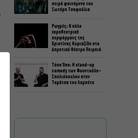
σειρά φαινόμενο του
Σωτήρη Τσαφούλια
ι
Ρωγμές: Η σόλο
χοροθεατρική
περφόρμανς της
Χριστίνας Κυριαζίδη στο
Δημοτικό Θέατρο Πειραιά
Τόσο Όσο: Η stand-up
comedy των Φουντούλη-
Σπηλιόπουλου στην
Ταράτσα του Λαμπέτη
Μιρέλα Πάχου – Αδάμ
Τσαρούχης: Τα αξέχαστα
ντουέτα του ελληνικού
σινεμά στην Ταράτσα του
Λαμπέτη