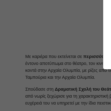
Με καριέρα που εκτείνεται σε
περισσότερα
έντονο αποτύπωμα στο θέατρο, τον κινημα
κοντά στην Αρχαία Ολυμπία, με ρίζες από τ
Ταμπούρια και την Αρχαία Ολυμπία.
Σπούδασε στη
Δραματική Σχολή του Θεά
από νωρίς ξεχώρισε για τη χαρακτηριστική 
ευχέρειά του να υπηρετεί με την ίδια πειστ