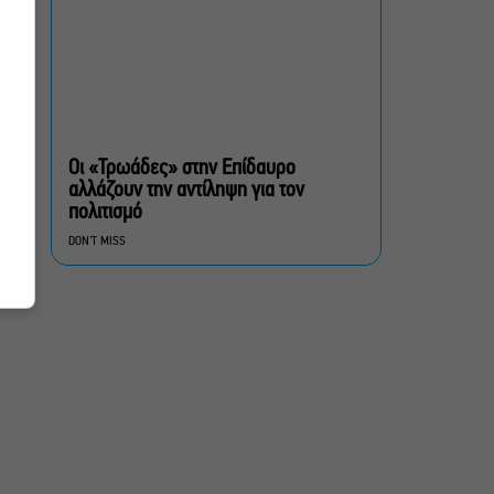
Μουσική Τεχνόπολη 2026:
Η συναυλιακή σεζόν
κορυφώνεται τον
Σεπτέμβριο
Τουλάχιστον 1.500 έλεγχοι
σε 300 παραλίες –
Πρόστιμα έως 73.000€ για
Οι «Τρωάδες» στην Επίδαυρο
αυθαίρετες καταλήψεις
αλλάζουν την αντίληψη για τον
πολιτισμό
Μια μικρή παρηγοριά:
DON'T MISS
Πέντε διηγήματα του
Ρέυμοντ Κάρβερ γίνονται
παράσταση στο studio
Μαυρομιχάλη
Ραντεβού στα Σινεμά #6:
Κάρμεν, εκεί όπου η
γειτονιά δίνει σινεφίλ
ραντεβού