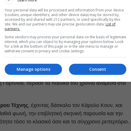
Learn more
Your personal data will be processed and information from your device
(cookies, unique identifiers, and other device data) may be stored by,
accessed by and shared with 212 partners, or used specifically by this
site. We and our partners may use precise geolocation data.
List of
partners.
Some vendors may process your personal data on the basis of legitimate
interest, which you can object to by managing your options below. Look
for a link at the bottom of this page or in the site menu to manage or
withdraw consent in privacy and cookie settings.
 από εξήντα χρόνια
, ο Άγγελος Αντωνόπουλος άφησε
Manage options
Consent
τογράφο και την τηλεόραση. Γεννημένος στα Ολύμπια,
η Γορτυνία, πέρασε τα παιδικά του χρόνια ανάμεσα στα
τρου Τέχνης
, έχοντας δάσκαλο τον Κάρολο Κουν, και
βαθιά φωνή, την επιβλητική σκηνική παρουσία και την
ικότητα τόσο το κλασικό όσο και το σύγχρονο ρεπερτόριο.