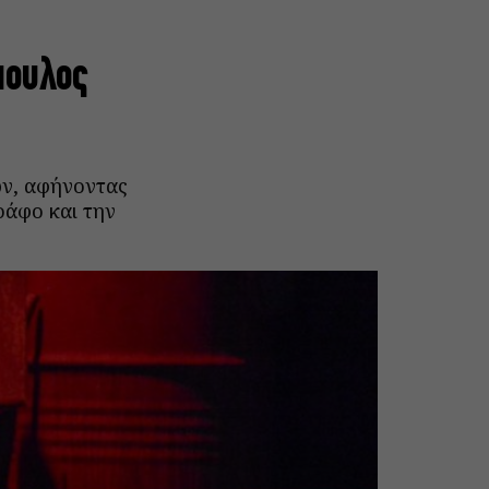
πουλος
ών, αφήνοντας
ράφο και την