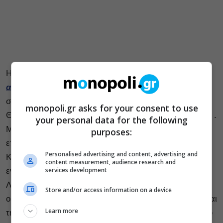
Η παράσταση
«Γέρμα (η
ανεκπλήρωτη)»
του
Φεδερίκο Γκαρθία Λόρκα
, σε
σκηνοθεσία
Μαρίας Πρωτόπαππα
έρχεται στην
monopoli.gr asks for your consent to use
Θεσσαλονίκη, στο Βασιλικό Θέατρο, 8-10 Μαΐου 2026. .
your personal data for the following
Με την παράσταση αυτή η Μαρία Πρωτόπαππα
purposes:
επέστρεψε στο ιστορικό Υπόγειο του Θεάτρου Τέχνης
Personalised advertising and content, advertising and
Καρόλου Κουν, για να σκηνοθετήσει και να
content measurement, audience research and
services development
ενσαρκώσει τη θρυλική “Γέρμα” του Φεδερίκο Γκαρθία
Λόρκα. Μαζί της επί σκηνής ένας σπουδαίος θίασος:
Store and/or access information on a device
ο
Γιάννος Περλέγκας
με τον οποίο συνυπογράφουν και
Learn more
τη δραματουργική επεξεργασία, ο
Σίμος Κακάλας
που