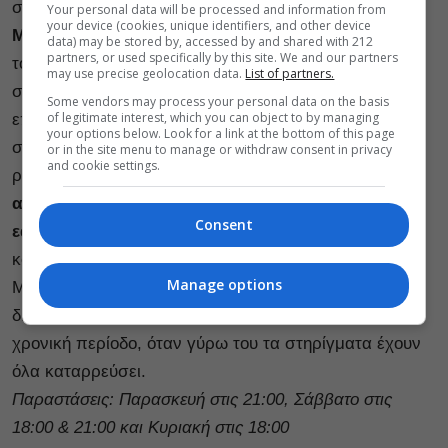
συναντιούνται πρώτη φορά σκηνικά, η
Ηλέκτρα
Your personal data will be processed and information from
your device (cookies, unique identifiers, and other device
Μπαρούτα
που βρίσκονται ξανά μετά την “Αντιγόνη”
data) may be stored by, accessed by and shared with 212
partners, or used specifically by this site. We and our partners
του Ανούιγ και ο
Νώντας Δαμόπουλος
, μια
may use precise geolocation data.
List of partners.
συνεργασία που συνεχίζεται μετά την
Some vendors may process your personal data on the basis
of legitimate interest, which you can object to by managing
επιτυχημένη “Ανδρομάχη”. Η «Γέρμα» – ένα από τα
your options below. Look for a link at the bottom of this page
σημαντικότερα έργα του ισπανικού θεατρικού
or in the site menu to manage or withdraw consent in privacy
and cookie settings.
ρεπερτορίου – πραγματεύεται την
αγωνιώδη
αναζήτηση της μητρότητας ως εκπλήρωση ενός
Consent
εαυτού
γεννημένου από την καταπίεση των
κοινωνικών συμβάσεων και το τίμημα της επιθυμίας.
Manage options
Μέσα στο έργο του ο Λόρκα φυτεύει την αγωνία της
δικής του ανεκπλήρωτης πραγματικότητας σε μια
χρονική περίοδο, όταν γύρω του τα στηρίγματα έχουν
όλα καταρρεύσει.
Παραστάσεις: Παρασκευή στις 21:00, Σάββατο στις
18:00 & 21:00 και Κυριακή στις 18:00