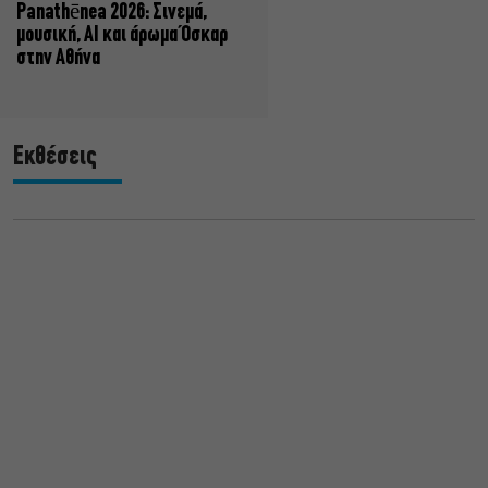
Panathēnea 2026: Σινεμά,
μουσική, AI και άρωμα Όσκαρ
στην Αθήνα
Εκθέσεις