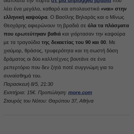
διάπλατα την πόρτα
σε μια unplugged βραδιά
που
λέει ένα μεγάλο, καθαρό και απολαυστικό
«ναι»
στην
ελληνική καψούρα
. Ο Βασίλης Βηλαράς και ο Μίνως
Θεοχάρης αφιερώνουν τη βραδιά σε
όλα τα πλάσματα
που ερωτεύτηκαν βαθιά
και γιόρτασαν την καψούρα
με τα τραγούδια
της δεκαετίας του 90 και 00
. Με
χιούμορ, θράσος, τρυφερότητα και τη σωστή δόση
δράματος οι δύο καλλιτέχνες βουτάνε σε ένα
ρεπερτόριο που δεν ζητά ποτέ συγγνώμη για το
συναίσθημά του.
Παρασκευή 8/5, 21:30
Εισιτήρια: 15€. Προπώληση:
more.com
Σταυρός του Νότου: Θαρύπου 37, Αθήνα