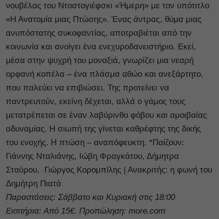
νουβέλας του Ντοστογιέφσκι «Ήμερη» με τον υπότιτλο
«Η Ανατομία μιας Πτώσης». Ένας άντρας, θύμα μιας
ανυπόστατης συκοφαντίας, αποτραβιέται από την
κοινωνία και ανοίγει ένα ενεχυροδανειστήριο. Εκεί,
μέσα στην ψυχρή του μοναξιά, γνωρίζει μια νεαρή
ορφανή κοπέλα – ένα πλάσμα αθώο και ανεξάρτητο,
που παλεύει να επιβιώσει. Της προτείνει να
παντρευτούν, εκείνη δέχεται, αλλά ο γάμος τους
μετατρέπεται σε έναν λαβύρινθο φόβου και αμοιβαίας
αδυναμίας. Η σιωπή της γίνεται καθρέφτης της δικής
του ενοχής. Η πτώση – αναπόφευκτη. *Παίζουν:
Γιάννης Νταλιάνης, Ιώβη Φραγκάτου, Δήμητρα
Σταύρου, Γιώργος Κορομπίλης | Ανακριτής: η φωνή του
Δημήτρη Πιατά
Παραστάσεις: Σάββατο και Κυριακή στις 18:00
Εισιτήρια: Από 15€. Προπώληση: more.com