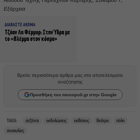
Αίθουσα Τέχνης Περιτεχνών Καρτέρης, Σολωμού 7,
Εξάρχεια
ΔΙΑΒΑΣΤΕ ΑΚΟΜΑ
Τζόαν Λη Φέρμορ: Στην Ύδρα με
το «Βλέμμα στον κόσμο»
Βρείτε περισσότερα άρθρα μας στα αποτελέσματα
αναζητησης
Προσθήκη του monopoli.gr στην Google
TAGS:
ατζέντα
εκδηλώσεις
εκθέσεις
θεάτρο
πόλη
συναυλίες