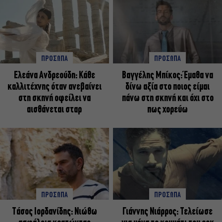
ΠΡΟΣΩΠΑ
ΠΡΟΣΩΠΑ
Ελεάνα Ανδρεούδη: Κάθε
Βαγγέλης Μπίκος: Έμαθα να
καλλιτέχνης όταν ανεβαίνει
δίνω αξία στο ποιος είμαι
στη σκηνή οφείλει να
πάνω στη σκηνή και όχι στο
αισθάνεται σταρ
πως χορεύω
ΠΡΟΣΩΠΑ
ΠΡΟΣΩΠΑ
Tάσος Ιορδανίδης: Νιώθω
Γιάννης Νιάρρος: Τελείωσε