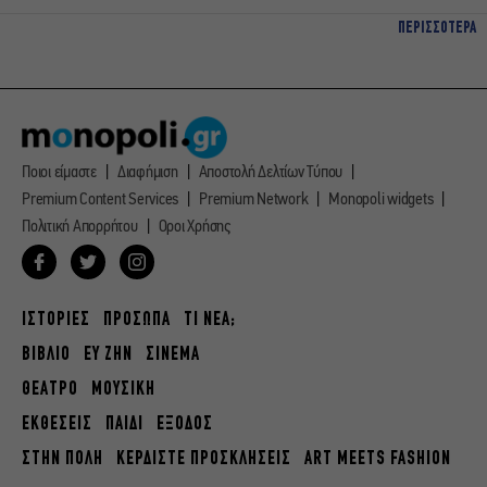
ΠΕΡΙΣΣΟΤΕΡΑ
Ποιοι είμαστε
Διαφήμιση
Αποστολή Δελτίων Τύπου
Premium Content Services
Premium Network
Monopoli widgets
Πολιτική Απορρήτου
Οροι Χρήσης
ΙΣΤΟΡΙΕΣ
ΠΡΟΣΩΠΑ
ΤΙ ΝΕΑ;
ΒΙΒΛΙΟ
ΕΥ ΖΗΝ
ΣΙΝΕΜΑ
ΘΕΑΤΡΟ
ΜΟΥΣΙΚΗ
ΕΚΘΕΣΕΙΣ
ΠΑΙΔΙ
ΕΞΟΔΟΣ
ΣΤΗΝ ΠΟΛΗ
ΚΕΡΔΙΣΤΕ ΠΡΟΣΚΛΗΣΕΙΣ
ART MEETS FASHION