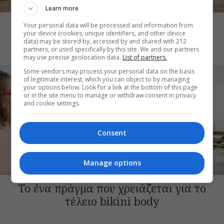
THE ART OF LIFE
Learn more
Tanmaxxing: To trend που στέλνει τη
Your personal data will be processed and information from
your device (cookies, unique identifiers, and other device
Gen Z στον ήλιο χωρίς αντηλιακό
data) may be stored by, accessed by and shared with 212
partners, or used specifically by this site. We and our partners
may use precise geolocation data.
List of partners.
Some vendors may process your personal data on the basis
of legitimate interest, which you can object to by managing
your options below. Look for a link at the bottom of this page
or in the site menu to manage or withdraw consent in privacy
and cookie settings.
Consent
Manage options
THE ART OF LIFE
Το ένα πράγμα που χρειάζεται για το
τέλειο bikini body