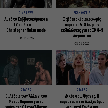
CINE NEWS
ΕΚΔΗΛΩΣΕΙΣ
Αυτό το Σαββατοκύριακο η
Σαββατοκύριακο χωρίς
TV παίζει σε…
πορτοφόλι: 8 δωρεάν
Christopher Nolan mode
εκδηλώσεις για το ΣΚ 8-9
Αυγούστου
08.08.2026
08.08.2026
ΘΕΑΤΡΟ
ΘΕΑΤΡΟ
Οι Λέξεις των Άλλων, του
Δικός σου, Φραντς: Η
Μάνου Θηραίου για 3ο
παράσταση του Αλέξανδρου
χρόνο στο Θέατρο Άβατον
Διαμαντή ξανά στην