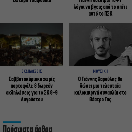
Σωτήρη Τσαφούλια
Γιάννη Κότσιρα: 10+1
λόγοι να βγεις από το σπίτι
αυτό το ΠΣΚ
ΕΚΔΗΛΩΣΕΙΣ
ΜΟΥΣΙΚΗ
Σαββατοκύριακο χωρίς
Ο Γιάννης Χαρούλης θα
πορτοφόλι: 8 δωρεάν
δώσει μια τελευταία
εκδηλώσεις για το ΣΚ 8-9
καλοκαιρινή συναυλία στο
Αυγούστου
Θέατρο Γης
Πρόσφατα άρθρα