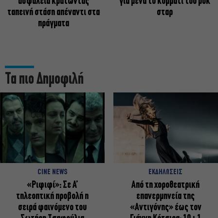
ασφάλεια κρατώντας
για μένα το κομμάτι του ροκ
ταπεινή στάση απέναντι στα
σταρ
πράγματα
Τα πιο Δημοφιλή
CINE NEWS
ΕΚΔΗΛΩΣΕΙΣ
«Ριφιφί»: Σε Α’
Από τη χοροθεατρική
τηλεοπτική προβολή η
επανερμηνεία της
σειρά φαινόμενο του
«Αντιγόνης» έως τον