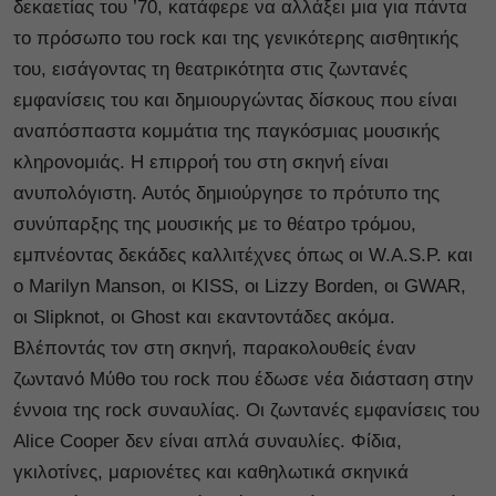
δεκαετίας του ’70, κατάφερε να αλλάξει μια για πάντα
το πρόσωπο του rock και της γενικότερης αισθητικής
του, εισάγοντας τη θεατρικότητα στις ζωντανές
εμφανίσεις του και δημιουργώντας δίσκους που είναι
αναπόσπαστα κομμάτια της παγκόσμιας μουσικής
κληρονομιάς. Η επιρροή του στη σκηνή είναι
ανυπολόγιστη. Αυτός δημιούργησε το πρότυπο της
συνύπαρξης της μουσικής με το θέατρο τρόμου,
εμπνέοντας δεκάδες καλλιτέχνες όπως οι W.A.S.P. και
ο Marilyn Manson, οι KISS, οι Lizzy Borden, οι GWAR,
οι Slipknot, οι Ghost και εκαντοντάδες ακόμα.
Βλέποντάς τον στη σκηνή, παρακολουθείς έναν
ζωντανό Μύθο του rock που έδωσε νέα διάσταση στην
έννοια της rock συναυλίας. Οι ζωντανές εμφανίσεις του
Alice Cooper δεν είναι απλά συναυλίες. Φίδια,
γκιλοτίνες, μαριονέτες και καθηλωτικά σκηνικά