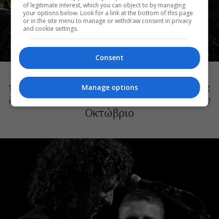
of legitimate interest, which you can object to by managing
your options below. Look for a link at the bottom of this page
or in the site menu to manage or withdraw consent in privacy
and cookie settings.
ΘΕΑΤΡΙΚΑ ΝΕΑ
Consent
Συναυλίες, αρχαίο δράμα, κορυφαίες
παραστάσεις με θέα την Αθήνα: Όσα θα
Manage options
δούμε στο Θέατρο Λυκαβηττού μέχρι τον
Οκτώβριο