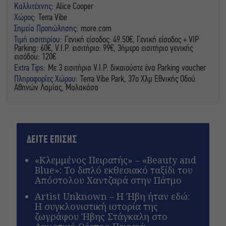
Καλλιτέχνης:
Alice Cooper
Χώρος:
Terra Vibe
Σημεία Προπώλησης:
more.com
Τιμή εισιτηρίου:
Γενική είσοδος: 49.50€, Γενική είσοδος + VIP
Parking: 60€, V.I.P. εισιτήριο: 99€, 3ήμερο εισιτήριο γενικής
εισόδου: 120€
Extra Tips:
Με 3 εισιτήρια V.I.P. δικαιούστε ένα Parking voucher
Πληροφορίες Χώρου:
Terra Vibe Park, 37ο Χλμ Εθνικής Οδού
Αθηνών Λαμίας, Μαλακάσα
ΔΕΙΤΕ ΕΠΙΣΗΣ
«Κλεμμένος Πειρατής» – «Beauty and
Blue»: Το διπλό εκθεσιακό ταξίδι του
Απόστολου Χαντζαρά στην Πάτμο
Artist Unknown – Η Ήβη ήταν εδώ:
Η συγκλονιστική ιστορία της
ζωγράφου Ήβης Στάγκαλη στο