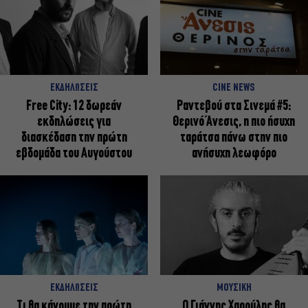
ΕΚΔΗΛΩΣΕΙΣ
CINE NEWS
Free City: 12 δωρεάν
Ραντεβού στα Σινεμά #5:
εκδηλώσεις για
Θερινό Άνεσις, η πιο ήσυχη
διασκέδαση την πρώτη
ταράτσα πάνω στην πιο
εβδομάδα του Αυγούστου
ανήσυχη λεωφόρο
ΕΚΔΗΛΩΣΕΙΣ
ΜΟΥΣΙΚΗ
Τι θα κάνουμε την πρώτη
Ο Γιάννης Χαρούλης θα