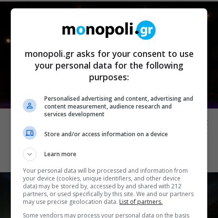
monopoli.gr asks for your consent to use
your personal data for the following
purposes:
Personalised advertising and content, advertising and
ΜΟΥΣΙΚΑ ΝΕΑ
content measurement, audience research and
services development
Conduit Ensemble: Ανοιχτό κάλεσμα σε
μουσικούς για τη δημιουργία ορχήστρας
Store and/or access information on a device
δωματίου
Learn more
Your personal data will be processed and information from
your device (cookies, unique identifiers, and other device
data) may be stored by, accessed by and shared with 212
partners, or used specifically by this site. We and our partners
may use precise geolocation data.
List of partners.
Some vendors may process your personal data on the basis