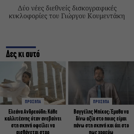
Δύο νέες διεθνείς δισκογραφικές
κυκλοφορίες του Γιώργου Κουμεντάκη
Δες κι αυτό
ΠΡΟΣΩΠΑ
ΠΡΟΣΩΠΑ
Ελεάνα Ανδρεούδη: Κάθε
Βαγγέλης Μπίκος: Έμαθα να
καλλιτέχνης όταν ανεβαίνει
δίνω αξία στο ποιος είμαι
στη σκηνή οφείλει να
πάνω στη σκηνή και όχι στο
αισθάνεται σταρ
πως χορεύω