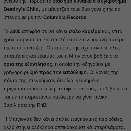
όνειρό της. Ίδρυσε το
διάσημο γυναικείο συγκρότημα
Destiny’s Child,
με μάνατζερ τους δύο γονείς της και
υπέγραψε με την
Columbia Records
.
Το
2005
αποφάσισε να κάνει
σόλο καριέρα
και, επτά
χρόνια αργότερα, να απολύσει τον τελειομανή πατέρα
της από μάνατζερ. Ο πατέρας της είχε πολύ υψηλές
απαιτήσεις και εξαιτίας του η Μπιγιονσέ βάδιζε στα
όρια της εξάντλησης
, η οποία την οδηγούσε με
γρήγορο ρυθμό
προς την κατάθλιψη.
Οι γονείς της
πάντα της υπενθύμιζαν ότι είναι γεννημένη
πριγκίπισσα και εκείνη κατάφερε να τους επιβεβαιώσει
και με το παραπάνω: κατάφερε να γίνει τελικά
βασίλισσα της RnB!
Η Μπιγιονσέ δεν κάνει απλές παγκόσμιες περιοδείες,
αλλά στήνει ολόκληρα οπτικοακουστικά υπερθεάματα.