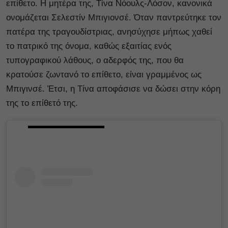
επίθετο. Η μητέρα της, Τίνα Νόουλς-Λόσον, κανονικά
ονομάζεται Σελεστίν Μπιγιονσέ. Όταν παντρεύτηκε τον
πατέρα της τραγουδίστριας, ανησύχησε μήπως χαθεί
το πατρικό της όνομα, καθώς εξαιτίας ενός
τυπογραφικού λάθους, ο αδερφός της, που θα
κρατούσε ζωντανό το επίθετο, είναι γραμμένος ως
Μπιγινσέ. Έτσι, η Τίνα αποφάσισε να δώσει στην κόρη
της το επίθετό της.