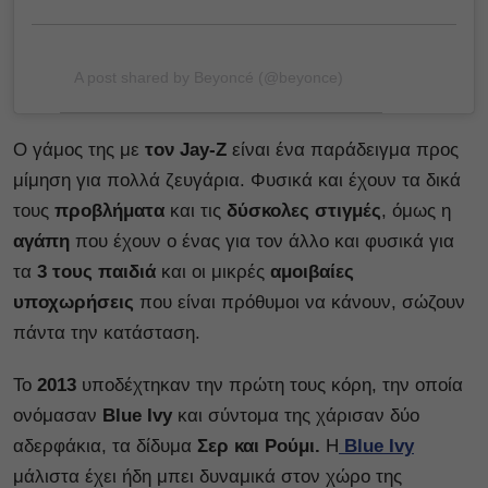
A post shared by Beyoncé (@beyonce)
Ο γάμος της με
τον Jay-Z
είναι ένα παράδειγμα προς
μίμηση για πολλά ζευγάρια. Φυσικά και έχουν τα δικά
τους
προβλήματα
και τις
δύσκολες στιγμές
, όμως η
αγάπη
που έχουν ο ένας για τον άλλο και φυσικά για
τα
3 τους παιδιά
και οι μικρές
αμοιβαίες
υποχωρήσεις
που είναι πρόθυμοι να κάνουν, σώζουν
πάντα την κατάσταση.
Το
2013
υποδέχτηκαν την πρώτη τους κόρη, την οποία
ονόμασαν
Blue
Ivy
και σύντομα της χάρισαν δύο
αδερφάκια, τα δίδυμα
Σερ και Ρούμι.
Η
Blue Ivy
μάλιστα έχει ήδη μπει δυναμικά στον χώρο της