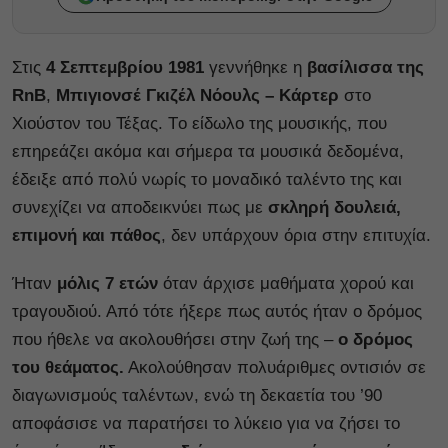
Στις
4 Σεπτεμβρίου 1981
γεννήθηκε η
βασίλισσα της
RnB
,
Μπιγιονσέ
Γκιζέλ Νόουλς – Κάρτερ
στο
Χιούστον του Τέξας. Tο είδωλο της μουσικής, που
επηρεάζει ακόμα και σήμερα τα μουσικά δεδομένα,
έδειξε από πολύ νωρίς το μοναδικό ταλέντο της και
συνεχίζει να αποδεικνύει πως με
σκληρή δουλειά,
επιμονή και πάθος
, δεν υπάρχουν όρια στην επιτυχία.
Ήταν
μόλις 7 ετών
όταν άρχισε μαθήματα χορού και
τραγουδιού. Από τότε ήξερε πως αυτός ήταν ο δρόμος
που ήθελε να ακολουθήσει στην ζωή της –
ο δρόμος
του θεάματος.
Ακολούθησαν πολυάριθμες οντισιόν σε
διαγωνισμούς ταλέντων, ενώ τη δεκαετία του ’90
αποφάσισε να παρατήσει το λύκειο για να ζήσει το