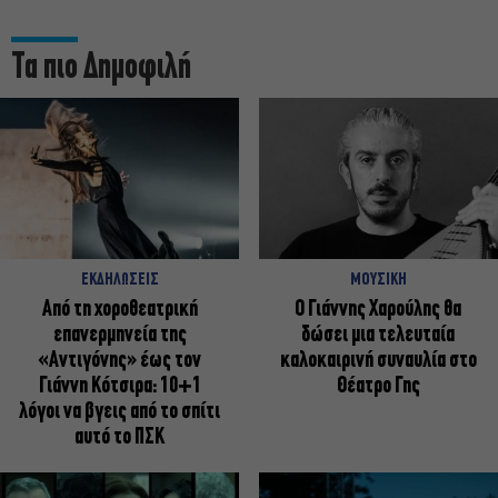
Τα πιο Δημοφιλή
ΕΚΔΗΛΩΣΕΙΣ
ΜΟΥΣΙΚΗ
Από τη χοροθεατρική
Ο Γιάννης Χαρούλης θα
επανερμηνεία της
δώσει μια τελευταία
«Αντιγόνης» έως τον
καλοκαιρινή συναυλία στο
Γιάννη Κότσιρα: 10+1
Θέατρο Γης
λόγοι να βγεις από το σπίτι
αυτό το ΠΣΚ