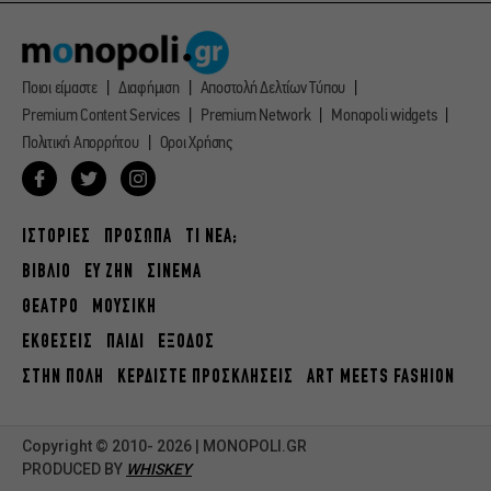
Ποιοι είμαστε
Διαφήμιση
Αποστολή Δελτίων Τύπου
Premium Content Services
Premium Network
Monopoli widgets
Πολιτική Απορρήτου
Οροι Χρήσης
ΙΣΤΟΡΙΕΣ
ΠΡΟΣΩΠΑ
ΤΙ ΝΕΑ;
ΒΙΒΛΙΟ
ΕΥ ΖΗΝ
ΣΙΝΕΜΑ
ΘΕΑΤΡΟ
ΜΟΥΣΙΚΗ
ΕΚΘΕΣΕΙΣ
ΠΑΙΔΙ
ΕΞΟΔΟΣ
ΣΤΗΝ ΠΟΛΗ
ΚΕΡΔΙΣΤΕ ΠΡΟΣΚΛΗΣΕΙΣ
ART MEETS FASHION
Copyright © 2010- 2026 | MONOPOLI.GR
PRODUCED BY
WHISKEY