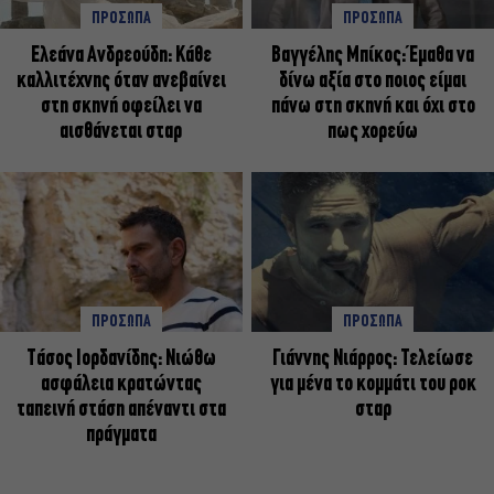
ΠΡΟΣΩΠΑ
ΠΡΟΣΩΠΑ
Ελεάνα Ανδρεούδη: Κάθε
Βαγγέλης Μπίκος: Έμαθα να
καλλιτέχνης όταν ανεβαίνει
δίνω αξία στο ποιος είμαι
στη σκηνή οφείλει να
πάνω στη σκηνή και όχι στο
αισθάνεται σταρ
πως χορεύω
ΠΡΟΣΩΠΑ
ΠΡΟΣΩΠΑ
Tάσος Ιορδανίδης: Νιώθω
Γιάννης Νιάρρος: Τελείωσε
ασφάλεια κρατώντας
για μένα το κομμάτι του ροκ
ταπεινή στάση απέναντι στα
σταρ
πράγματα