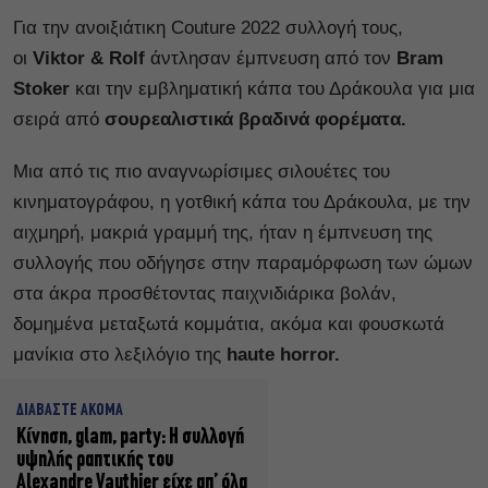
Για την ανοιξιάτικη Couture 2022 συλλογή τους,
οι
Viktor & Rolf
άντλησαν έμπνευση από τον
Bram
Stoker
και την εμβληματική κάπα του Δράκουλα για μια
σειρά από
σουρεαλιστικά βραδινά φορέματα.
Μια από τις πιο αναγνωρίσιμες σιλουέτες του
κινηματογράφου, η γοτθική κάπα του Δράκουλα, με την
αιχμηρή, μακριά γραμμή της, ήταν η έμπνευση της
συλλογής που οδήγησε στην παραμόρφωση των ώμων
στα άκρα προσθέτοντας παιχνιδιάρικα βολάν,
δομημένα μεταξωτά κομμάτια, ακόμα και φουσκωτά
μανίκια στο λεξιλόγιο της
haute horror.
ΔΙΑΒΑΣΤΕ ΑΚΟΜΑ
Kίνηση, glam, party: Η συλλογή
υψηλής ραπτικής του
Alexandre Vauthier είχε απ’ όλα