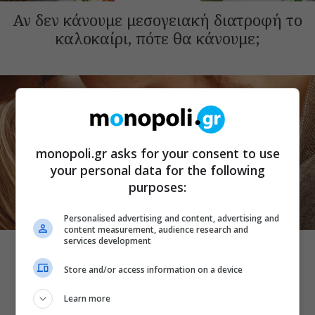
Αν δεν κάνουμε μεσογειακή διατροφή το
καλοκαίρι, πότε θα κάνουμε;
monopoli.gr asks for your consent to use
your personal data for the following
purposes:
Personalised advertising and content, advertising and
THE ART OF LIFE
content measurement, audience research and
services development
Παγκόσμια Ημέρα για την Ηπατίτιδα: 8
μύθοι και αλήθειες που πρέπει να
Store and/or access information on a device
γνωρίζουμε
Learn more