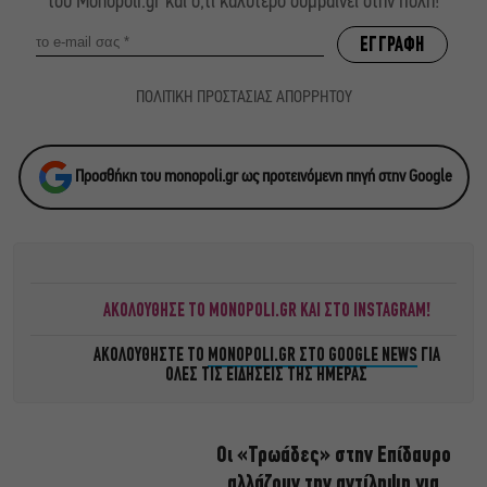
του Monopoli.gr και ό,τι καλύτερο συμβαίνει στην πόλη!
ΠΟΛΙΤΙΚΗ ΠΡΟΣΤΑΣΙΑΣ ΑΠΟΡΡΗΤΟΥ
Προσθήκη του monopoli.gr ως προτεινόμενη πηγή στην Google
ΑΚΟΛΟΥΘΗΣΕ ΤΟ MONOPOLI.GR ΚΑΙ ΣΤΟ INSTAGRAM!
ΑΚΟΛΟΥΘΗΣΤΕ ΤΟ
MONOPOLI.GR ΣΤΟ GOOGLE NEWS
ΓΙΑ
ΟΛΕΣ ΤΙΣ ΕΙΔΗΣΕΙΣ ΤΗΣ ΗΜΕΡΑΣ
Οι «Τρωάδες» στην Επίδαυρο
αλλάζουν την αντίληψη για