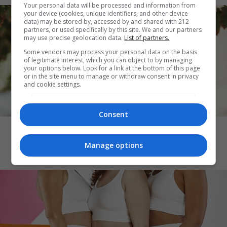
Your personal data will be processed and information from
your device (cookies, unique identifiers, and other device
data) may be stored by, accessed by and shared with 212
partners, or used specifically by this site. We and our partners
may use precise geolocation data.
List of partners.
Some vendors may process your personal data on the basis
of legitimate interest, which you can object to by managing
your options below. Look for a link at the bottom of this page
or in the site menu to manage or withdraw consent in privacy
and cookie settings.
THE ART OF LIFE
Consent
Καύσωνας και skincare: Ποια προϊόντα
μπορεί να επιβαρύνουν την επιδερμίδα
Manage options