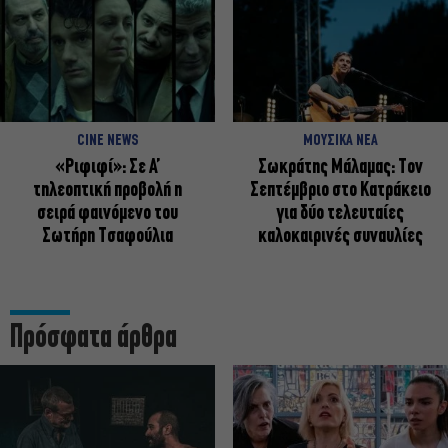
CINE NEWS
ΜΟΥΣΙΚΑ ΝΕΑ
«Ριφιφί»: Σε Α’
Σωκράτης Μάλαμας: Τον
τηλεοπτική προβολή η
Σεπτέμβριο στο Κατράκειο
σειρά φαινόμενο του
για δύο τελευταίες
Σωτήρη Τσαφούλια
καλοκαιρινές συναυλίες
Πρόσφατα άρθρα