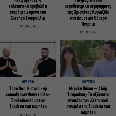
«Ριφιφί»: Σε Α’
Ρωγμές: Η σόλο
τηλεοπτική προβολή η
χοροθεατρική περφόρμανς
σειρά φαινόμενο του
της Χριστίνας Κυριαζίδη
Σωτήρη Τσαφούλια
στο Δημοτικό Θέατρο
Πειραιά
07.08.2026
07.08.2026
ΘΕΑΤΡΟ
ΜΟΥΣΙΚΗ
Τόσο Όσο: Η stand-up
Μιρέλα Πάχου – Αδάμ
comedy των Φουντούλη-
Τσαρούχης: Τα αξέχαστα
Σπηλιόπουλου στην
ντουέτα του ελληνικού
Ταράτσα του Λαμπέτη
σινεμά στην Ταράτσα του
Λαμπέτη
07.08.2026