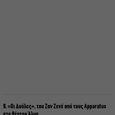
9. «Οι Δούλες», του Ζαν Ζενέ από τους Apparatus
στο θέατρο Άλμα