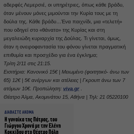
αδερφές Λεμερσιέ, οι υπηρέτριες, όπως κάθε βράδυ,
όταν μένουν μόνες μιμούνται την Κυρία τους με τη
δούλα της. Κάθε βράδυ…Ένα παιχνίδι, μια «τελετή»
που οδηγεί στο «θάνατο» της Κυρίας και στη
μεγαλειώδη κυριαρχία της Δούλας. Τι γίνεται, όμως,
όταν η ονειροφαντασία του φόνου γίνεται πραγματική
επιθυμία και προσχέδιο για ένα έγκλημα;
Τρίτη 2/11 στις 21:15.
Εισιτήρια: Κανονικό 15€ | Μειωμένο (φοιτητικό- άνω των
65) 12€ | 5€ ανέργων και ατέλειες | Γκρουπ άνω των 7
ατόμων 10€. Προπώληση:
viva.gr
.
Θέατρο Άλμα, Ακομινάτου 15, Αθήνα | Τηλ: 21 05220100
ΔΙΑΒΑΣΤΕ ΑΚΟΜΑ
Η γυναίκα της Πάτρας, του
Γιώργου Χρονά με την Ελένη
Κοκκίδου στο Θέατρο Πόλη