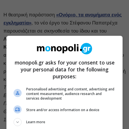
Η θεατρική παράσταση
«Ονόριο, τα ανομήματα ενός
εγκληματία»
, το νέο έργο του Στέφανου Παπατρέχα
παρουσιάζεται σε σκηνοθεσία του ίδιου και του
Λάζαρου Βαρτάνη
στο
Θέατρο Βαφείο – Λάκης
Καραλής
. Μια σκοτεινή μεσαιωνική ιστορία γεμάτη
αγωνία, μυστήριο και ανατροπές. Μια παράσταση που
monopoli.gr asks for your consent to use
κινείται ανάμεσα στη θεατρική μαγεία και τον σκληρό
your personal data for the following
ρεαλισμό. Ένα έργο για την αλήθεια, το νόμο, την ηθική
purposes:
και την εξαπάτηση.
Τρίτη 2/11 στις 20:15.
Personalised advertising and content, advertising and
content measurement, audience research and
Εισιτήρια: €14 κανονικό, €11 φοιτητικό, €7 ανέργων.
services development
Προπώληση:
viva.gr
.
Store and/or access information on a device
Θέατρο Βαφείο, Αγ. Όρους 16 & Κωνσταντινουπόλεως
115, Βοτανικός, 2103425637
Learn more