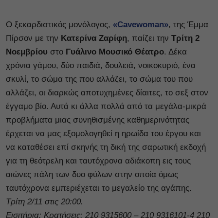
Ο ξεκαρδιστικός μονόλογος,
«Cavewoman»
, της Έμμα
Πίρσον με την
Κατερίνα Ζαρίφη
, παίζει την
Τρίτη 2
Νοεμβρίου
στο
Γυάλινο Μουσικό Θέατρο
. Δέκα
χρόνια γάμου, δύο παιδιά, δουλειά, νοικοκυριό, ένα
σκυλί, το σώμα της που αλλάζει, το σώμα του που
αλλάζει, οι διαρκώς αποτυχημένες δίαιτες, το σεξ στον
έγγαμο βίο. Αυτά κι άλλα πολλά από τα μεγάλα-μικρά
προβλήματα μιας συνηθισμένης καθημερινότητας
έρχεται να μας εξομολογηθεί η ηρωίδα του έργου και
να καταθέσει επί σκηνής τη δική της σαρωτική εκδοχή
για τη θεότρελη και ταυτόχρονα αδιάκοπη εις τους
αιώνες πάλη των δυο φύλων στην οποία όμως
ταυτόχρονα εμπεριέχεται το μεγαλείο της αγάπης.
Τρίτη 2/11 στις 20:00.
Εισιτήρια: Κρατήσεις: 210 9315600 – 210 9316101-4 210