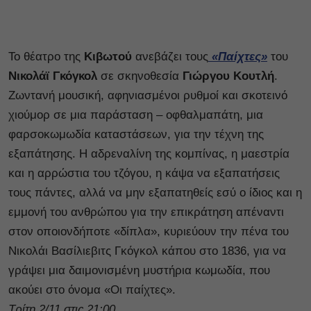
Το θέατρο της
Κιβωτού
ανεβάζει τους
«Παίχτες»
του
Νικολάϊ Γκόγκολ
σε σκηνοθεσία
Γιώργου Κουτλή
.
Ζωντανή μουσική, αφηνιασμένοι ρυθμοί και σκοτεινό
χιούμορ σε μια παράσταση – οφθαλμαπάτη, μια
φαρσοκωμωδία καταστάσεων, για την τέχνη της
εξαπάτησης. Η αδρεναλίνη της κομπίνας, η μαεστρία
και η αρρώστια του τζόγου, η κάψα να εξαπατήσεις
τους πάντες, αλλά να μην εξαπατηθείς εσύ ο ίδιος και η
εμμονή του ανθρώπου για την επικράτηση απέναντι
στον οποιονδήποτε «δίπλα», κυριεύουν την πένα του
Νικολάι Βασίλιεβιτς Γκόγκολ κάπου στο 1836, για να
γράψει μια δαιμονισμένη μυστήρια κωμωδία, που
ακούει στο όνομα «Οι παίχτες».
Τρίτη 2/11 στις 21:00.