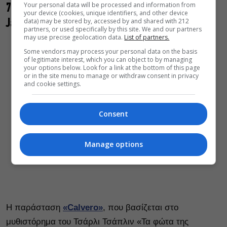
Your personal data will be processed and information from
7. «Calvero» του Γιάννη Παναγόπουλου, στο Red
your device (cookies, unique identifiers, and other device
data) may be stored by, accessed by and shared with 212
Jasper Cabaret Theatre
partners, or used specifically by this site. We and our partners
may use precise geolocation data.
List of partners.
Some vendors may process your personal data on the basis
of legitimate interest, which you can object to by managing
your options below. Look for a link at the bottom of this page
or in the site menu to manage or withdraw consent in privacy
and cookie settings.
Consent
Manage options
Η παράσταση
«Calvero»
, που βασίζεται στο
μυθιστόρημα του Τσάρλι Τσάπλιν «Τα φώτα της