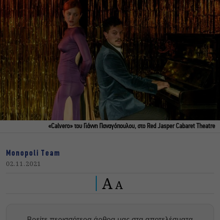
«Calvero» του Γιάννη Παναγόπουλου, στο Red Jasper Cabaret Theatre
Monopoli Team
02.11.2021
A
A
Βρείτε περισσότερα άρθρα μας στα αποτελέσματα