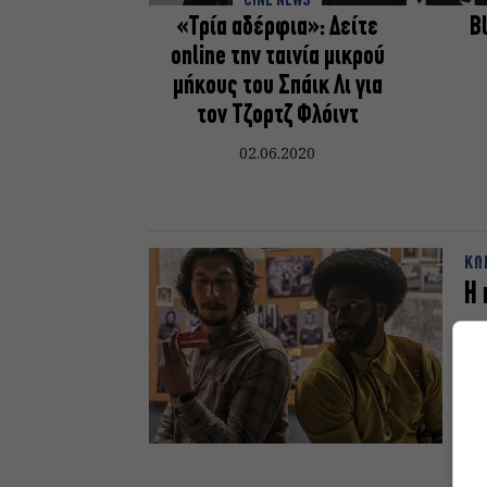
CINE NEWS
«Τρία αδέρφια»: Δείτε
B
online την ταινία μικρού
μήκους του Σπάικ Λι για
τον Τζορτζ Φλόιντ
02.06.2020
ΚΩ
Η
30
του
Το 
26.