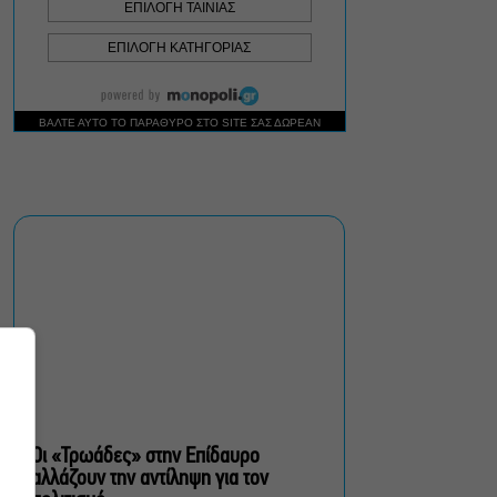
Σεπτέμβριο
Τουλάχιστον 1.500 έλεγχοι
σε 300 παραλίες –
Πρόστιμα έως 73.000€ για
αυθαίρετες καταλήψεις
Μια μικρή παρηγοριά:
Πέντε διηγήματα του
Ρέυμοντ Κάρβερ γίνονται
παράσταση στο studio
Μαυρομιχάλη
Ραντεβού στα Σινεμά #6:
Κάρμεν, εκεί όπου η
γειτονιά δίνει σινεφίλ
ραντεβού
Οι «Τρωάδες» στην Επίδαυρο
αλλάζουν την αντίληψη για τον