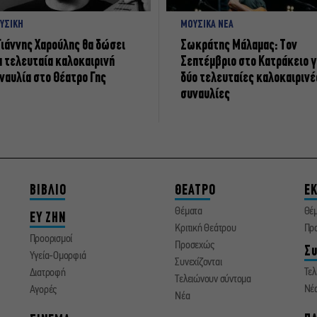
ΥΣΙΚΗ
ΜΟΥΣΙΚΑ ΝΕΑ
Γιάννης Χαρούλης θα δώσει
Σωκράτης Μάλαμας: Τον
α τελευταία καλοκαιρινή
Σεπτέμβριο στο Κατράκειο γ
ναυλία στο Θέατρο Γης
δύο τελευταίες καλοκαιρινέ
συναυλίες
ΒΙΒΛΙΟ
ΘΕΑΤΡΟ
ΕΚ
Θέματα
Θέ
ΕΥ ΖΗΝ
Κριτική Θεάτρου
Πρ
Προορισμοί
Προσεχώς
Συ
Υγεία-Ομορφιά
Συνεχίζονται
Τελ
Διατροφή
Τελειώνουν σύντομα
Νέ
Αγορές
Νέα