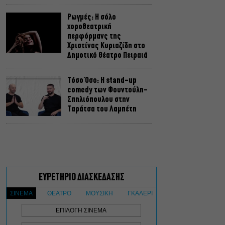
Ρωγμές: Η σόλο
χοροθεατρική
περφόρμανς της
Χριστίνας Κυριαζίδη στο
Δημοτικό Θέατρο Πειραιά
Τόσο Όσο: Η stand-up
comedy των Φουντούλη-
Σπηλιόπουλου στην
Ταράτσα του Λαμπέτη
Μιρέλα Πάχου – Αδάμ
Τσαρούχης: Τα αξέχαστα
ντουέτα του ελληνικού
σινεμά στην Ταράτσα του
Λαμπέτη
Μουσική Τεχνόπολη 2026:
Η συναυλιακή σεζόν
κορυφώνεται τον