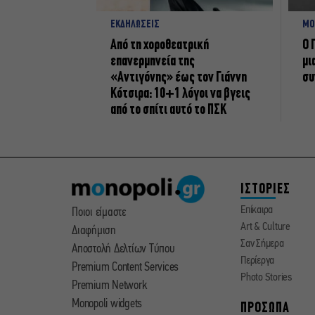
ΕΚΔΗΛΩΣΕΙΣ
ΜΟ
Από τη χοροθεατρική
Ο 
επανερμηνεία της
μι
«Αντιγόνης» έως τον Γιάννη
συ
Κότσιρα: 10+1 λόγοι να βγεις
από το σπίτι αυτό το ΠΣΚ
ΙΣΤΟΡΙΕΣ
Επίκαιρα
Ποιοι είμαστε
Art & Culture
Διαφήμιση
Σαν Σήμερα
Αποστολή Δελτίων Τύπου
Περίεργα
Premium Content Services
Photo Stories
Premium Network
Monopoli widgets
ΠΡΟΣΩΠΑ