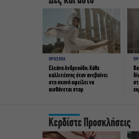
Δες και αυτό
ΠΡΟΣΩΠΑ
ΠΡ
Ελεάνα Ανδρεούδη: Κάθε
Βα
καλλιτέχνης όταν ανεβαίνει
δί
στη σκηνή οφείλει να
στ
αισθάνεται σταρ
χο
Κερδίστε Προσκλήσεις