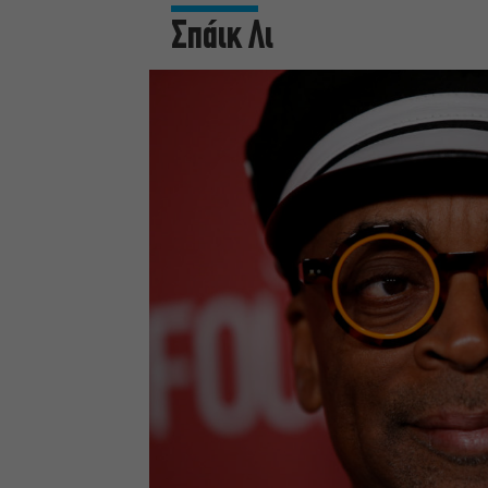
Σπάικ Λι