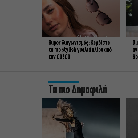
Super διαγωνισμός: Κερδίστε
Du
τα πιο stylish γυαλιά ηλίου από
αν
την OOZOO
So
Τα πιο Δημοφιλή