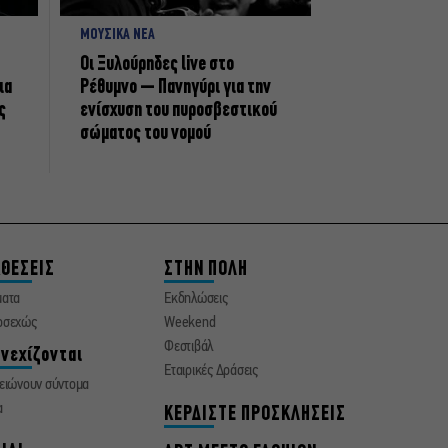
ΜΟΥΣΙΚΑ ΝΕΑ
Οι Ξυλούρηδες live στο
ια
Ρέθυμνο – Πανηγύρι για την
ς
ενίσχυση του πυροσβεστικού
σώματος του νομού
ΘΕΣΕΙΣ
ΣΤΗΝ ΠΟΛΗ
ματα
Εκδηλώσεις
οσεχώς
Weekend
Φεστιβάλ
νεχίζονται
Εταιρικές Δράσεις
ειώνουν σύντομα
α
ΚΕΡΔΙΣΤΕ ΠΡΟΣΚΛΗΣΕΙΣ