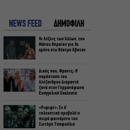
NEWS FEED
ΔΗΜΟΦΙΛΗ
Οι Λέξεις των Άλλων, του
Μάνου Θηραίου για 3ο
χρόνο στο Θέατρο Άβατον
Δικός σου, Φραντς: Η
παράσταση του
Αλέξανδρου Διαμαντή
ξανά στην Γερμανόφωνη
Ευαγγελική Εκκλησία
«Ριφιφί»: Σε Α’
τηλεοπτική προβολή η
σειρά φαινόμενο του
Σωτήρη Τσαφούλια