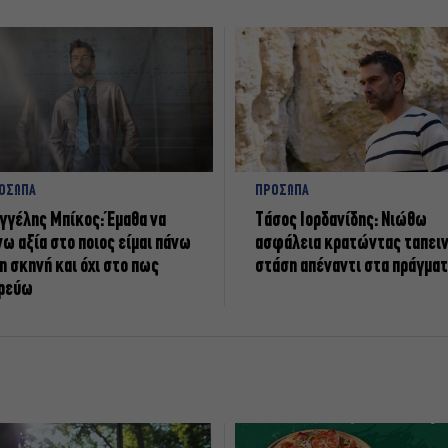
ΟΣΩΠΑ
ΠΡΟΣΩΠΑ
γγέλης Μπίκος: Έμαθα να
Tάσος Ιορδανίδης: Νιώθω
νω αξία στο ποιος είμαι πάνω
ασφάλεια κρατώντας ταπει
η σκηνή και όχι στο πως
στάση απέναντι στα πράγμα
ρεύω