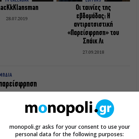
TV CALENDAR
EDITORS
lacKkKlansman
Οι ταινίες της
εβδομάδας: Η
28.07.2019
αντιρατσιστική
«Παρείσφρηση» του
Σπάικ Λι
27.09.2018
ΜΩΔΙΑ
 παρείσφρηση
 χρόνια μετά από το εμβληματικό «Κάνε το σωστό» η οργή
 Σπάικ Λι για τη ρατσιστική Αμερική δεν έχει καταλαγιάσει.
αντίθετο.
09.2018
monopoli.gr asks for your consent to use your
personal data for the following purposes: