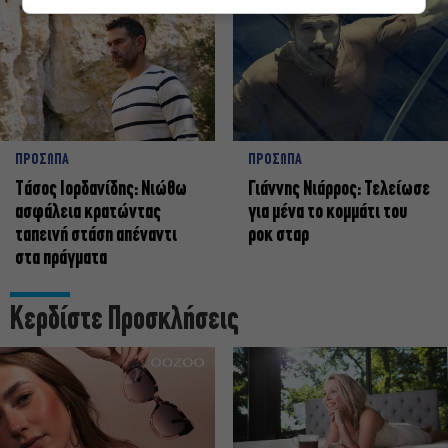
ΠΡΟΣΩΠΑ
ΠΡΟΣΩΠΑ
Tάσος Ιορδανίδης: Νιώθω
Γιάννης Νιάρρος: Τελείωσε
ασφάλεια κρατώντας
για μένα το κομμάτι του
ταπεινή στάση απέναντι
ροκ σταρ
στα πράγματα
Κερδίστε Προσκλήσεις