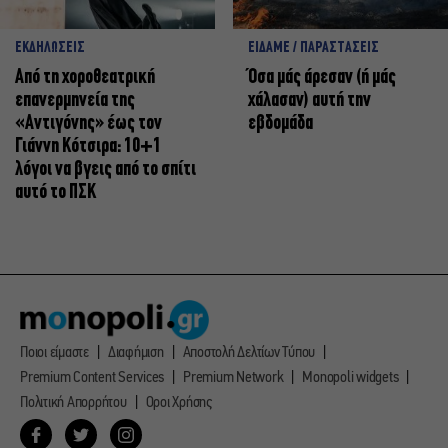
ΕΚΔΗΛΩΣΕΙΣ
ΕΙΔΑΜΕ / ΠΑΡΑΣΤΑΣΕΙΣ
Από τη χοροθεατρική
Όσα μάς άρεσαν (ή μάς
επανερμηνεία της
χάλασαν) αυτή την
«Αντιγόνης» έως τον
εβδομάδα
Γιάννη Κότσιρα: 10+1
λόγοι να βγεις από το σπίτι
αυτό το ΠΣΚ
Ποιοι είμαστε
Διαφήμιση
Αποστολή Δελτίων Τύπου
Premium Content Services
Premium Network
Monopoli widgets
Πολιτική Απορρήτου
Οροι Χρήσης