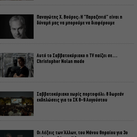
Παναγώτης Χ. Βούρος: Η “Παραξενιά” είναι η
δύναμή μας να μπορούμε να διαφέρουμε
Αυτό το Σαββατοκύριακο η TV παίζει σε…
Christopher Nolan mode
Σαββατοκύριακο χωρίς πορτοφόλι: 8 δωρεάν
εκδηλώσεις για το ΣΚ 8-9 Αυγούστου
Οι Λέξεις των Άλλων, του Μάνου Θηραίου για 3ο