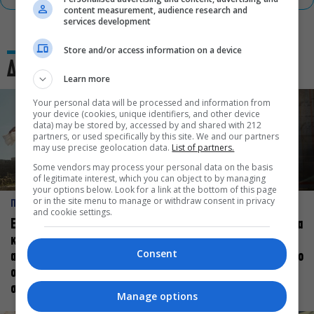
content measurement, audience research and
services development
Store and/or access information on a device
Δες και αυτό
Learn more
Your personal data will be processed and information from
your device (cookies, unique identifiers, and other device
data) may be stored by, accessed by and shared with 212
partners, or used specifically by this site. We and our partners
may use precise geolocation data.
List of partners.
Some vendors may process your personal data on the basis
of legitimate interest, which you can object to by managing
your options below. Look for a link at the bottom of this page
or in the site menu to manage or withdraw consent in privacy
ΠΡΟΣΩΠΑ
ΠΡΟΣΩΠΑ
and cookie settings.
Ελεάνα Ανδρεούδη: Κάθε
Βαγγέλης Μπίκος: Έμαθα να
καλλιτέχνης όταν
δίνω αξία στο ποιος είμαι
Consent
ανεβαίνει στη σκηνή
πάνω στη σκηνή και όχι στο
οφείλει να αισθάνεται
πως χορεύω
σταρ
Manage options