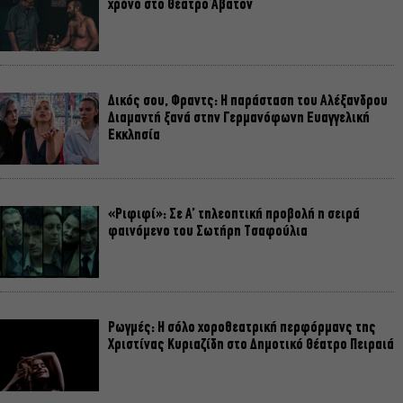
χρόνο στο Θέατρο Άβατον
Δικός σου, Φραντς: Η παράσταση του Αλέξανδρου
Διαμαντή ξανά στην Γερμανόφωνη Ευαγγελική
Εκκλησία
«Ριφιφί»: Σε Α’ τηλεοπτική προβολή η σειρά
φαινόμενο του Σωτήρη Τσαφούλια
Ρωγμές: Η σόλο χοροθεατρική περφόρμανς της
Χριστίνας Κυριαζίδη στο Δημοτικό Θέατρο Πειραιά