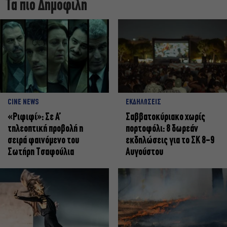
Τα πιο Δημοφιλή
CINE NEWS
ΕΚΔΗΛΩΣΕΙΣ
«Ριφιφί»: Σε Α’
Σαββατοκύριακο χωρίς
τηλεοπτική προβολή η
πορτοφόλι: 8 δωρεάν
σειρά φαινόμενο του
εκδηλώσεις για το ΣΚ 8-9
Σωτήρη Τσαφούλια
Αυγούστου