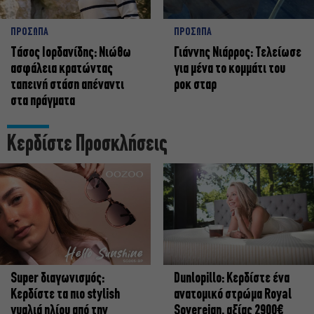
ΠΡΟΣΩΠΑ
ΠΡΟΣΩΠΑ
Tάσος Ιορδανίδης: Νιώθω
Γιάννης Νιάρρος: Τελείωσε
ασφάλεια κρατώντας
για μένα το κομμάτι του
ταπεινή στάση απέναντι
ροκ σταρ
στα πράγματα
Κερδίστε Προσκλήσεις
Super διαγωνισμός:
Dunlopillo: Κερδίστε ένα
Κερδίστε τα πιο stylish
ανατομικό στρώμα Royal
γυαλιά ηλίου από την
Sovereign, αξίας 2900€