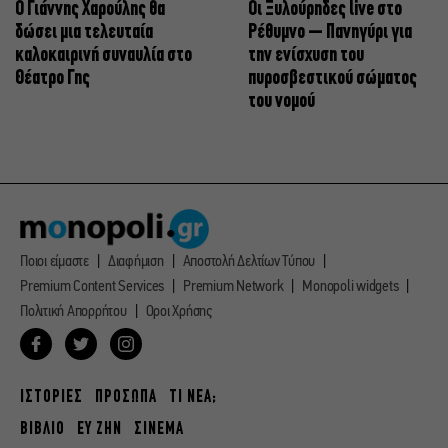
Ο Γιάννης Χαρούλης θα
Οι Ξυλούρηδες live στο
δώσει μια τελευταία
Ρέθυμνο – Πανηγύρι για
καλοκαιρινή συναυλία στο
την ενίσχυση του
Θέατρο Γης
πυροσβεστικού σώματος
του νομού
Ποιοι είμαστε
Διαφήμιση
Αποστολή Δελτίων Τύπου
Premium Content Services
Premium Network
Monopoli widgets
Πολιτική Απορρήτου
Οροι Χρήσης
ΙΣΤΟΡΙΕΣ
ΠΡΟΣΩΠΑ
ΤΙ ΝΕΑ;
ΒΙΒΛΙΟ
ΕΥ ΖΗΝ
ΣΙΝΕΜΑ