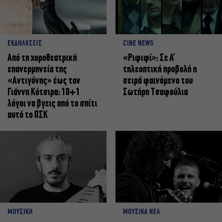
ΕΚΔΗΛΩΣΕΙΣ
CINE NEWS
Από τη χοροθεατρική
«Ριφιφί»: Σε Α’
επανερμηνεία της
τηλεοπτική προβολή η
«Αντιγόνης» έως τον
σειρά φαινόμενο του
Γιάννη Κότσιρα: 10+1
Σωτήρη Τσαφούλια
λόγοι να βγεις από το σπίτι
αυτό το ΠΣΚ
ΜΟΥΣΙΚΗ
ΜΟΥΣΙΚΑ ΝΕΑ