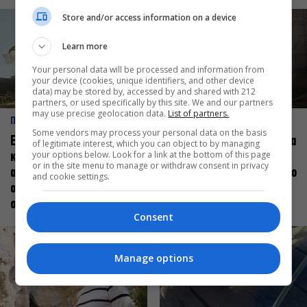
Store and/or access information on a device
Learn more
Your personal data will be processed and information from
your device (cookies, unique identifiers, and other device
data) may be stored by, accessed by and shared with 212
partners, or used specifically by this site. We and our partners
may use precise geolocation data.
List of partners.
ΠΡΟΣΩΠΑ
ΠΡΟΣΩΠΑ
Some vendors may process your personal data on the basis
Ελεάνα Ανδρεούδη: Κάθε
Βαγγέλης Μπίκος: Έμαθα να
of legitimate interest, which you can object to by managing
your options below. Look for a link at the bottom of this page
καλλιτέχνης όταν
δίνω αξία στο ποιος είμαι
or in the site menu to manage or withdraw consent in privacy
ανεβαίνει στη σκηνή
πάνω στη σκηνή και όχι στο
and cookie settings.
οφείλει να αισθάνεται
πως χορεύω
σταρ
Consent
Manage options