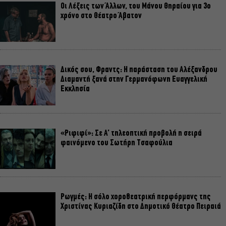
Οι Λέξεις των Άλλων, του Μάνου Θηραίου για 3ο
χρόνο στο Θέατρο Άβατον
Δικός σου, Φραντς: Η παράσταση του Αλέξανδρου
Διαμαντή ξανά στην Γερμανόφωνη Ευαγγελική
Εκκλησία
«Ριφιφί»: Σε Α’ τηλεοπτική προβολή η σειρά
φαινόμενο του Σωτήρη Τσαφούλια
Ρωγμές: Η σόλο χοροθεατρική περφόρμανς της
Χριστίνας Κυριαζίδη στο Δημοτικό Θέατρο Πειραιά