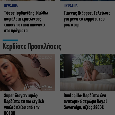
ΠΡΟΣΩΠΑ
ΠΡΟΣΩΠΑ
Tάσος Ιορδανίδης: Νιώθω
Γιάννης Νιάρρος: Τελείωσε
ασφάλεια κρατώντας
για μένα το κομμάτι του
ταπεινή στάση απέναντι
ροκ σταρ
στα πράγματα
Κερδίστε Προσκλήσεις
Super διαγωνισμός:
Dunlopillo: Κερδίστε ένα
Κερδίστε τα πιο stylish
ανατομικό στρώμα Royal
γυαλιά ηλίου από την
Sovereign, αξίας 2900€
OOZOO