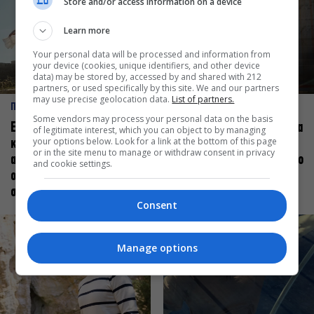
Store and/or access information on a device
Learn more
Your personal data will be processed and information from
your device (cookies, unique identifiers, and other device
data) may be stored by, accessed by and shared with 212
partners, or used specifically by this site. We and our partners
may use precise geolocation data.
List of partners.
ΠΡΟΣΩΠΑ
ΠΡΟΣΩΠΑ
Some vendors may process your personal data on the basis
Ελεάνα Ανδρεούδη: Κάθε
Βαγγέλης Μπίκος: Έμαθα να
of legitimate interest, which you can object to by managing
your options below. Look for a link at the bottom of this page
καλλιτέχνης όταν
δίνω αξία στο ποιος είμαι
or in the site menu to manage or withdraw consent in privacy
ανεβαίνει στη σκηνή
πάνω στη σκηνή και όχι στο
and cookie settings.
οφείλει να αισθάνεται
πως χορεύω
σταρ
Consent
Manage options