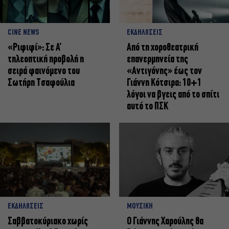
CINE NEWS
ΕΚΔΗΛΩΣΕΙΣ
«Ριφιφί»: Σε Α’
Από τη χοροθεατρική
τηλεοπτική προβολή η
επανερμηνεία της
σειρά φαινόμενο του
«Αντιγόνης» έως τον
Σωτήρη Τσαφούλια
Γιάννη Κότσιρα: 10+1
λόγοι να βγεις από το σπίτι
αυτό το ΠΣΚ
ΕΚΔΗΛΩΣΕΙΣ
ΜΟΥΣΙΚΗ
Σαββατοκύριακο χωρίς
Ο Γιάννης Χαρούλης θα