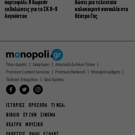
πορτοφόλι: 8 δωρεάν
δώσει μια τελευταία
εκδηλώσεις για το ΣΚ 8-9
καλοκαιρινή συναυλία στο
Αυγούστου
Θέατρο Γης
Ποιοι είμαστε
Διαφήμιση
Αποστολή Δελτίων Τύπου
Premium Content Services
Premium Network
Monopoli widgets
Πολιτική Απορρήτου
Οροι Χρήσης
ΙΣΤΟΡΙΕΣ
ΠΡΟΣΩΠΑ
ΤΙ ΝΕΑ;
ΒΙΒΛΙΟ
ΕΥ ΖΗΝ
ΣΙΝΕΜΑ
ΘΕΑΤΡΟ
ΜΟΥΣΙΚΗ
ΕΚΘΕΣΕΙΣ
ΠΑΙΔΙ
ΕΞΟΔΟΣ