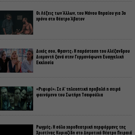
Οι Λέξεις των Άλλων, του Μάνου Θηραίου για 3ο
χρόνο στο Θέατρο Άβατον
Δικός σου, Φραντς: Η παράσταση του Αλέξανδρου
Διαμαντή ξανά στην Γερμανόφωνη Ευαγγελική
Εκκλησία
«Ριφιφί»: Σε Α’ τηλεοπτική προβολή η σειρά
φαινόμενο του Σωτήρη Τσαφούλια
Ρωγμές: Η σόλο χοροθεατρική περφόρμανς της
Χριστίνας Κυριαζίδη στο Δημοτικό Θέατρο Πειραιά