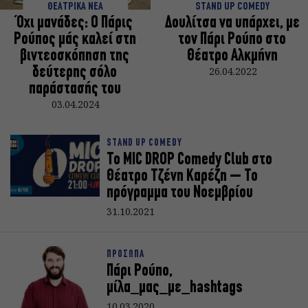
ΘΕΑΤΡΙΚΑ ΝΕΑ
STAND UP COMEDY
Όχι μανάδες: Ο Πάρις
Δουλίτσα να υπάρχει, με
Ρούπος μάς καλεί στη
τον Πάρι Ρούπο στο
βιντεοσκόπηση της
Θέατρο Αλκμήνη
δεύτερης σόλο
26.04.2022
παράστασής του
03.04.2024
STAND UP COMEDY
Το MIC DROP Comedy Club στο
Θέατρο Τζένη Καρέζη – Το
πρόγραμμα του Νοεμβρίου
31.10.2021
ΠΡΟΣΩΠΑ
Πάρι Ρούπο,
μίλα_μας_με_hashtags
10.03.2020