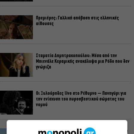
Πρεμιέρες: Γαλλική απόβαση στις ελληνικές
αίθουσες
Σταματία Δημητρακοπούλου: Μέσα από την
Μπιενάλε Κεραμικής ανακάλυψα μια Ρόδο που δεν
γνώριζα
Οι Ξυλούρηδες live στο Ρέθυμνο – Πανηγύρι για
την ενίσχυση του πυροσβεστικού σώματος του
νομού
«Μια Γυναίκα» στον Alpha: Μια μοναδική ιστορία