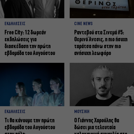
ΕΚΔΗΛΩΣΕΙΣ
CINE NEWS
Free City: 12 δωρεάν
Ραντεβού στα Σινεμά #5:
εκδηλώσεις για
Θερινό Άνεσις, η πιο ήσυχη
διασκέδαση την πρώτη
ταράτσα πάνω στην πιο
εβδομάδα του Αυγούστου
ανήσυχη λεωφόρο
ΕΚΔΗΛΩΣΕΙΣ
ΜΟΥΣΙΚΗ
Τι θα κάνουμε την πρώτη
Ο Γιάννης Χαρούλης θα
εβδομάδα του Αυγούστου
δώσει μια τελευταία