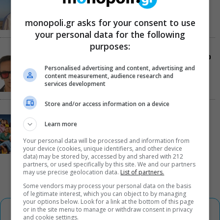
αγάπης γράφεται με φόντο το απέραντο γαλάζιο
monopoli.gr asks for your consent to use
your personal data for the following
purposes:
Η Μαύρη Σαμπούκα γίνεται iconic και έρχεται στο
Θέατρο Λυκαβηττού για μια μόνο παράσταση
Personalised advertising and content, advertising and
content measurement, audience research and
services development
Store and/or access information on a device
Alpha: Το σόι σου – Τι αλλάζει τη νέα σεζόν; Όσα
Learn more
αποκαλύπτουν οι πρωταγωνιστές
Your personal data will be processed and information from
your device (cookies, unique identifiers, and other device
data) may be stored by, accessed by and shared with 212
partners, or used specifically by this site. We and our partners
may use precise geolocation data.
List of partners.
Some vendors may process your personal data on the basis
of legitimate interest, which you can object to by managing
your options below. Look for a link at the bottom of this page
or in the site menu to manage or withdraw consent in privacy
and cookie settings.