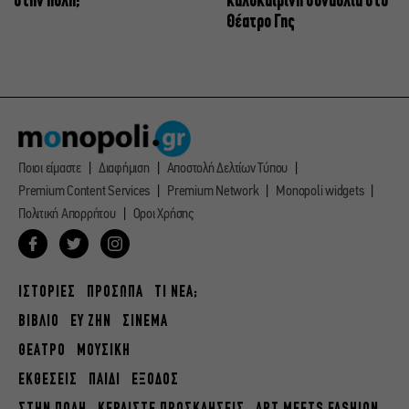
στην πόλη;
καλοκαιρινή συναυλία στο
Θέατρο Γης
Ποιοι είμαστε
Διαφήμιση
Αποστολή Δελτίων Τύπου
Premium Content Services
Premium Network
Monopoli widgets
Πολιτική Απορρήτου
Οροι Χρήσης
ΙΣΤΟΡΙΕΣ
ΠΡΟΣΩΠΑ
ΤΙ ΝΕΑ;
ΒΙΒΛΙΟ
ΕΥ ΖΗΝ
ΣΙΝΕΜΑ
ΘΕΑΤΡΟ
ΜΟΥΣΙΚΗ
ΕΚΘΕΣΕΙΣ
ΠΑΙΔΙ
ΕΞΟΔΟΣ