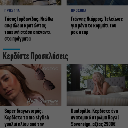
ΠΡΟΣΩΠΑ
ΠΡΟΣΩΠΑ
Tάσος Ιορδανίδης: Νιώθω
Γιάννης Νιάρρος: Τελείωσε
ασφάλεια κρατώντας
για μένα το κομμάτι του
ταπεινή στάση απέναντι
ροκ σταρ
στα πράγματα
Κερδίστε Προσκλήσεις
Super διαγωνισμός:
Dunlopillo: Κερδίστε ένα
Κερδίστε τα πιο stylish
ανατομικό στρώμα Royal
γυαλιά ηλίου από την
Sovereign, αξίας 2900€