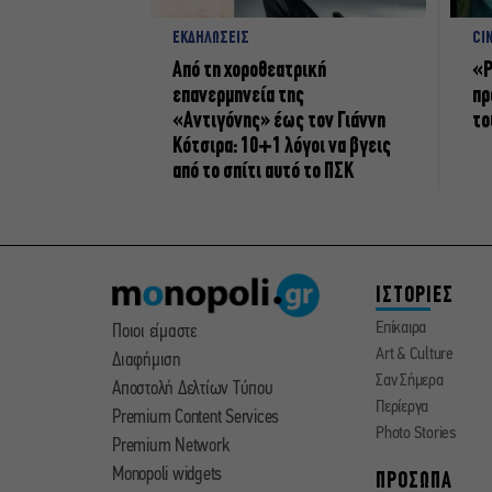
ΕΚΔΗΛΩΣΕΙΣ
CI
Από τη χοροθεατρική
«Ρ
επανερμηνεία της
πρ
«Αντιγόνης» έως τον Γιάννη
το
Κότσιρα: 10+1 λόγοι να βγεις
από το σπίτι αυτό το ΠΣΚ
ΙΣΤΟΡΙΕΣ
Επίκαιρα
Ποιοι είμαστε
Art & Culture
Διαφήμιση
Σαν Σήμερα
Αποστολή Δελτίων Τύπου
Περίεργα
Premium Content Services
Photo Stories
Premium Network
Monopoli widgets
ΠΡΟΣΩΠΑ