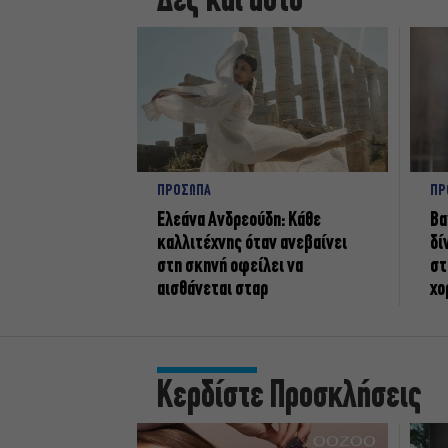
Δες και αυτό
ΠΡΟΣΩΠΑ
ΠΡ
Ελεάνα Ανδρεούδη: Κάθε
Βα
καλλιτέχνης όταν ανεβαίνει
δί
στη σκηνή οφείλει να
στ
αισθάνεται σταρ
χο
Κερδίστε Προσκλήσεις