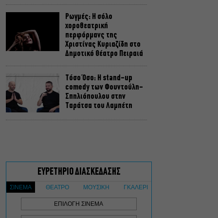
Ρωγμές: Η σόλο
χοροθεατρική
περφόρμανς της
Χριστίνας Κυριαζίδη στο
Δημοτικό Θέατρο Πειραιά
Τόσο Όσο: Η stand-up
comedy των Φουντούλη-
Σπηλιόπουλου στην
Ταράτσα του Λαμπέτη
Μιρέλα Πάχου – Αδάμ
Τσαρούχης: Τα αξέχαστα
ντουέτα του ελληνικού
σινεμά στην Ταράτσα του
Λαμπέτη
Μουσική Τεχνόπολη 2026:
Η συναυλιακή σεζόν
κορυφώνεται τον