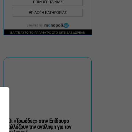
Σεπτέμβριο
Τουλάχιστον 1.500 έλεγχοι
σε 300 παραλίες –
Πρόστιμα έως 73.000€ για
αυθαίρετες καταλήψεις
Μια μικρή παρηγοριά:
Πέντε διηγήματα του
Ρέυμοντ Κάρβερ γίνονται
παράσταση στο studio
Μαυρομιχάλη
Ραντεβού στα Σινεμά #6:
Κάρμεν, εκεί όπου η
γειτονιά δίνει σινεφίλ
ραντεβού
Οι «Τρωάδες» στην Επίδαυρο
αλλάζουν την αντίληψη για τον