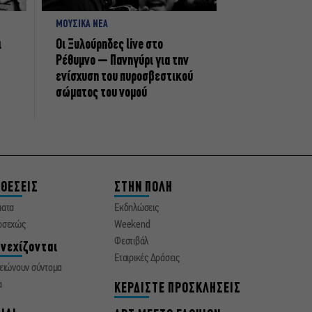
ΜΟΥΣΙΚΑ ΝΕΑ
ι
Οι Ξυλούρηδες live στο
Ρέθυμνο – Πανηγύρι για την
ενίσχυση του πυροσβεστικού
σώματος του νομού
ΘΕΣΕΙΣ
ΣΤΗΝ ΠΟΛΗ
ματα
Εκδηλώσεις
οσεχώς
Weekend
Φεστιβάλ
νεχίζονται
Εταιρικές Δράσεις
ειώνουν σύντομα
α
ΚΕΡΔΙΣΤΕ ΠΡΟΣΚΛΗΣΕΙΣ