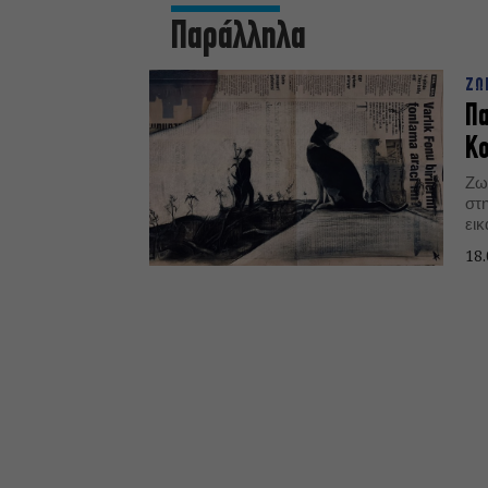
Παράλληλα
ΖΩ
Πα
Κο
Ζω
στ
ει
έκθ
18.