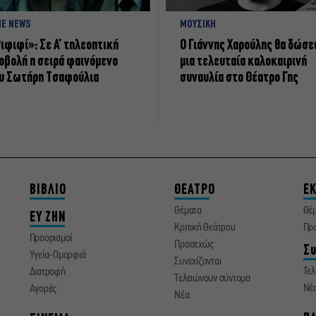
NE NEWS
ΜΟΥΣΙΚΗ
ιφιφί»: Σε Α’ τηλεοπτική
Ο Γιάννης Χαρούλης θα δώσε
οβολή η σειρά φαινόμενο
μια τελευταία καλοκαιρινή
υ Σωτήρη Τσαφούλια
συναυλία στο Θέατρο Γης
ΒΙΒΛΙΟ
ΘΕΑΤΡΟ
ΕΚ
Θέματα
Θέ
ΕΥ ΖΗΝ
Κριτική Θεάτρου
Πρ
Προορισμοί
Προσεχώς
Συ
Υγεία-Ομορφιά
Συνεχίζονται
Τελ
Διατροφή
Τελειώνουν σύντομα
Νέ
Αγορές
Νέα