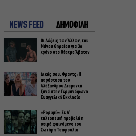
NEWS FEED
ΔΗΜΟΦΙΛΗ
Οι Λέξεις των Άλλων, του
Μάνου Θηραίου για 3ο
χρόνο στο Θέατρο Άβατον
Δικός σου, Φραντς: Η
παράσταση του
Αλέξανδρου Διαμαντή
ξανά στην Γερμανόφωνη
Ευαγγελική Εκκλησία
«Ριφιφί»: Σε Α’
τηλεοπτική προβολή η
σειρά φαινόμενο του
Σωτήρη Τσαφούλια