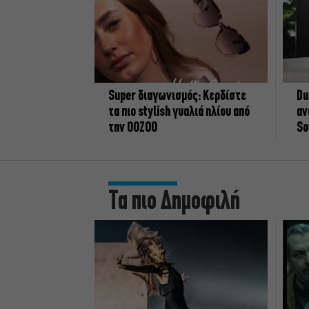
Super διαγωνισμός: Κερδίστε
Du
τα πιο stylish γυαλιά ηλίου από
αν
την OOZOO
So
Τα πιο Δημοφιλή