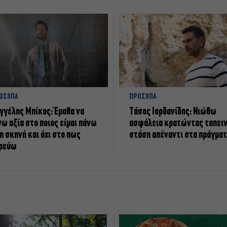
ΟΣΩΠΑ
ΠΡΟΣΩΠΑ
γγέλης Μπίκος: Έμαθα να
Tάσος Ιορδανίδης: Νιώθω
νω αξία στο ποιος είμαι πάνω
ασφάλεια κρατώντας ταπει
η σκηνή και όχι στο πως
στάση απέναντι στα πράγμα
ρεύω