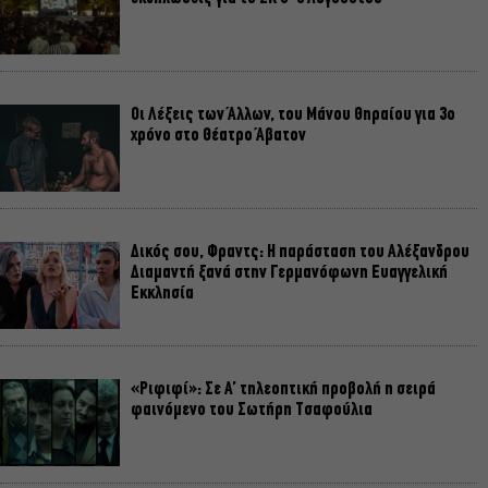
Οι Λέξεις των Άλλων, του Μάνου Θηραίου για 3ο
χρόνο στο Θέατρο Άβατον
Δικός σου, Φραντς: Η παράσταση του Αλέξανδρου
Διαμαντή ξανά στην Γερμανόφωνη Ευαγγελική
Εκκλησία
«Ριφιφί»: Σε Α’ τηλεοπτική προβολή η σειρά
φαινόμενο του Σωτήρη Τσαφούλια