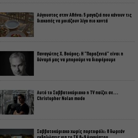
Αύγουστος στην Αθήνα: 5 μαγαζιά που κάνουν τις
διακοπές να μοιάζουν λίγο πιο κοντά
Παναγώτης Χ. Βούρος: Η “Παραξενιά” είναι η
δύναμή μας να μπορούμε να διαφέρουμε
Αυτό το Σαββατοκύριακο η TV παίζει σε…
Christopher Nolan mode
Σαββατοκύριακο χωρίς πορτοφόλι: 8 δωρεάν
εκδηλώσεις για το ΣΚ 8-9 Αυγούστου