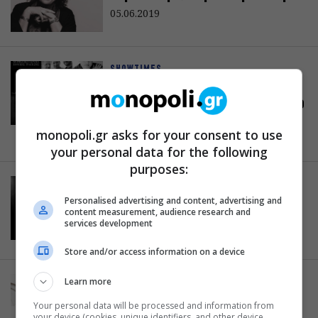
05.06.2019
SHOWTIMES
Συναυλία του Μορφωτικού
Ιδρύματος Εθνικής Τραπέζης, στο
Μέγαρο Μουσικής
monopoli.gr asks for your consent to use
29.01.2019
your personal data for the following
purposes:
ART & CULTURE
10 + 1 live που δεν πρέπει να
Personalised advertising and content, advertising and
content measurement, audience research and
χάσετε μέχρι τον Δεκέμβρη
services development
31.10.2018
Store and/or access information on a device
Learn more
ΔΙΑΦΟΡΑ
Ο Θοδωρής Βουτσικάκης
Your personal data will be processed and information from
ερμηνεύει Λίνα Νικολακοπούλου
your device (cookies, unique identifiers, and other device