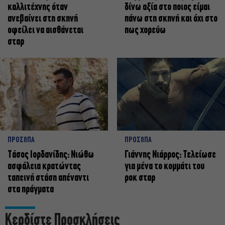
καλλιτέχνης όταν
δίνω αξία στο ποιος είμαι
ανεβαίνει στη σκηνή
πάνω στη σκηνή και όχι στο
οφείλει να αισθάνεται
πως χορεύω
σταρ
ΠΡΟΣΩΠΑ
ΠΡΟΣΩΠΑ
Tάσος Ιορδανίδης: Νιώθω
Γιάννης Νιάρρος: Τελείωσε
ασφάλεια κρατώντας
για μένα το κομμάτι του
ταπεινή στάση απέναντι
ροκ σταρ
στα πράγματα
Κερδίστε Προσκλήσεις