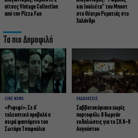
πίτσες Vintage Collection
και Ιουλιέτα” του Μποστ
από την Pizza Fan
στο Θέατρο Ρεματιάς στο
Χαλάνδρι
Τα πιο Δημοφιλή
CINE NEWS
ΕΚΔΗΛΩΣΕΙΣ
«Ριφιφί»: Σε Α’
Σαββατοκύριακο χωρίς
τηλεοπτική προβολή η
πορτοφόλι: 8 δωρεάν
σειρά φαινόμενο του
εκδηλώσεις για το ΣΚ 8-9
Σωτήρη Τσαφούλια
Αυγούστου