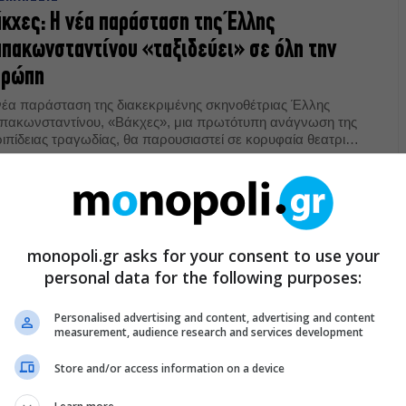
κχες: Η νέα παράσταση της Έλλης
πακωνσταντίνου «ταξιδεύει» σε όλη την
υρώπη
νέα παράσταση της διακεκριμένης σκηνοθέτριας Έλλης
πακωνσταντίνου, «Βάκχες», μια πρωτότυπη ανάγνωση της
ριπίδειας τραγωδίας, θα παρουσιαστεί σε κορυφαία θεατρικά
στιβάλ και σκηνές σε όλη την Ευρώπη.
06.2023
ΑΜΑΤΟΠΟΙΗΜΕΝΗ ΛΟΓΟΤΕΧΝΙΑ
 να κάνουμε;, σε σκηνοθεσία Έλλης
monopoli.gr asks for your consent to use your
πακωνσταντίνου στο Υπόγειο του Θεάτρου
personal data for the following purposes:
έχνης
Personalised advertising and content, advertising and content
measurement, audience research and services development
νέα παράσταση της Έλλης Παπακωνσταντίνου, «Τι να
νουμε;», εμπνευσμένη από το έργο του Νικολάι
ερνισέφσκι, παρουσιάζεται στο Υπόγειο του Θεάτρου
Store and/or access information on a device
νης.
05.2023