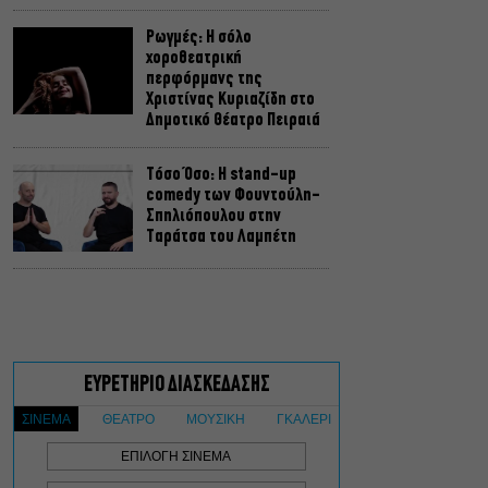
Ρωγμές: Η σόλο
χοροθεατρική
περφόρμανς της
Χριστίνας Κυριαζίδη στο
Δημοτικό Θέατρο Πειραιά
Τόσο Όσο: Η stand-up
comedy των Φουντούλη-
Σπηλιόπουλου στην
Ταράτσα του Λαμπέτη
Μιρέλα Πάχου – Αδάμ
Τσαρούχης: Τα αξέχαστα
ντουέτα του ελληνικού
σινεμά στην Ταράτσα του
Λαμπέτη
Μουσική Τεχνόπολη 2026:
Η συναυλιακή σεζόν
κορυφώνεται τον