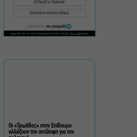
Σεπτέμβριο
Τουλάχιστον 1.500 έλεγχοι
σε 300 παραλίες –
Πρόστιμα έως 73.000€ για
αυθαίρετες καταλήψεις
Μια μικρή παρηγοριά:
Πέντε διηγήματα του
Ρέυμοντ Κάρβερ γίνονται
παράσταση στο studio
Μαυρομιχάλη
Ραντεβού στα Σινεμά #6:
Κάρμεν, εκεί όπου η
γειτονιά δίνει σινεφίλ
ραντεβού
Οι «Τρωάδες» στην Επίδαυρο
αλλάζουν την αντίληψη για τον