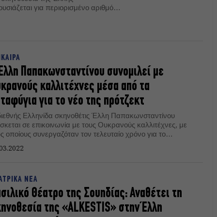
σιάζεται για περιορισμένο αριθμό
 του Νέου Κόσμου.
ΙΚΑΙΡΑ
Έλλη Παπακωνσταντίνου συνομιλεί με
κρανούς καλλιτέχνες μέσα από τα
ταφύγια για τo νέο της πρότζεκτ
διεθνής Ελληνίδα σκηνοθέτις Έλλη Παπακωνσταντίνου
ίσκεται σε επικοινωνία με τους Ουκρανούς καλλιτέχνες, με
ς οποίους συνεργαζόταν τον τελευταίο χρόνο για το
ότζεκτ της «EROS».
03.2022
ΑΤΡΙΚΑ ΝΕΑ
σιλικό Θέατρο της Σουηδίας: Αναθέτει τη
ηνοθεσία της «ALKESTIS» στην Έλλη