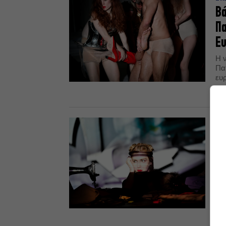
Βά
Πα
Ε
Η 
Πα
ευ
φε
07.
ΔΡ
Τι
Πα
Τ
Η 
κά
Τσ
Τέχ
04.