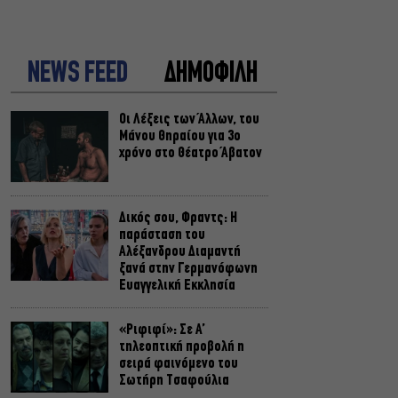
NEWS FEED
ΔΗΜΟΦΙΛΗ
Οι Λέξεις των Άλλων, του
Μάνου Θηραίου για 3ο
χρόνο στο Θέατρο Άβατον
Δικός σου, Φραντς: Η
παράσταση του
Αλέξανδρου Διαμαντή
ξανά στην Γερμανόφωνη
Ευαγγελική Εκκλησία
«Ριφιφί»: Σε Α’
τηλεοπτική προβολή η
σειρά φαινόμενο του
Σωτήρη Τσαφούλια