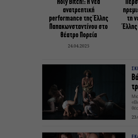
Holy Bitch!: Η νέα
Περσ
ανατρεπτική
πρεμι
performance της Έλλης
τη ν
Παπακωνσταντίνου στο
Έλλης
θέατρο Πορεία
24.04.2025
ΣΚ
Βά
τρ
Μι
«Β
θέ
πα
23.
ΕΚ