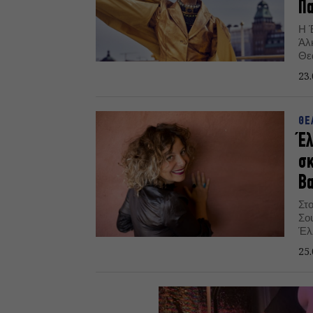
Π
Η 
Άλ
Θε
ηθ
23.
ΘΕ
Έλ
σκ
Βα
Στο
Σο
Έλ
25.