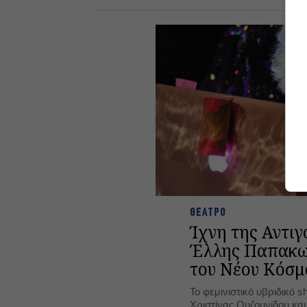
ΘΕΑΤΡΟ
Ίχνη της Αντιγ
Έλλης Παπακω
του Νέου Κόσμ
Το φεμινιστικό υβριδικό s
Χριστίνας Ουζουνίδου κα