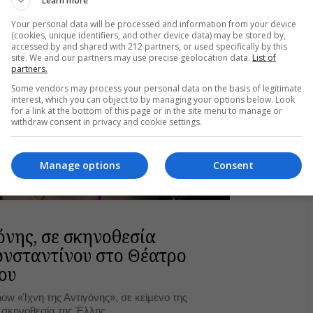
Learn more
Your personal data will be processed and information from your device
(cookies, unique identifiers, and other device data) may be stored by,
accessed by and shared with 212 partners, or used specifically by this
site. We and our partners may use precise geolocation data.
List of
partners.
Some vendors may process your personal data on the basis of legitimate
interest, which you can object to by managing your options below. Look
for a link at the bottom of this page or in the site menu to manage or
withdraw consent in privacy and cookie settings.
Manage options
Consent
όνης, σε σκηνοθεσία
νσταντίνου στο Θέατρο
ου
how «Ίχνη της Αντιγόνης», σε κείμενο της
ι σκηνοθεσία της Έλλης