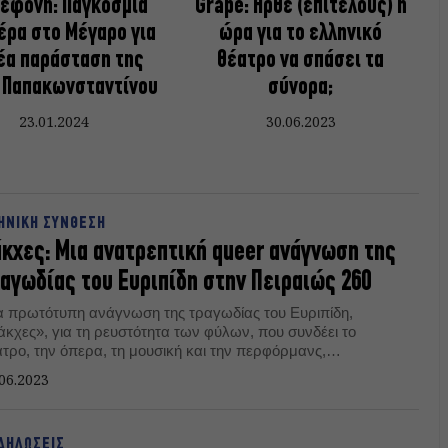
εφόνη: Παγκόσμια
Grape: Ήρθε (επιτέλους) η
έρα στο Μέγαρο για
ώρα για το ελληνικό
έα παράσταση της
θέατρο να σπάσει τα
 Παπακωνσταντίνου
σύνορα;
23.01.2024
30.06.2023
ΗΝΙΚΗ ΣΥΝΘΕΣΗ
κχες: Μια ανατρεπτική queer ανάγνωση της
αγωδίας του Ευριπίδη στην Πειραιώς 260
α πρωτότυπη ανάγνωση της τραγωδίας του Ευριπίδη,
άκχες», για τη ρευστότητα των φύλων, που συνδέει το
ατρο, την όπερα, τη μουσική και την περφόρμανς,
ρουσιάζει η Έλλη Παπακωνσταντίνου, στην Πειραιώς 260.
06.2023
ΔΗΛΩΣΕΙΣ