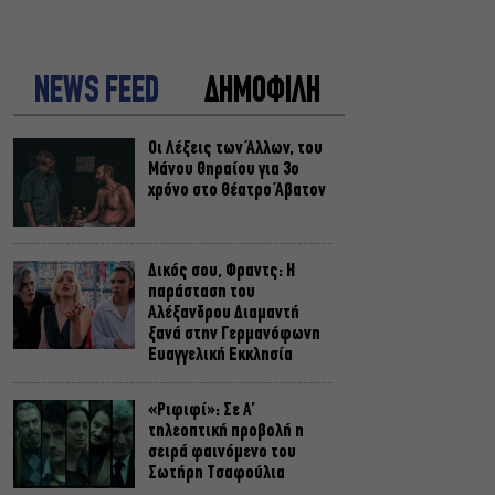
NEWS FEED
ΔΗΜΟΦΙΛΗ
Οι Λέξεις των Άλλων, του
Μάνου Θηραίου για 3ο
χρόνο στο Θέατρο Άβατον
Δικός σου, Φραντς: Η
παράσταση του
Αλέξανδρου Διαμαντή
ξανά στην Γερμανόφωνη
Ευαγγελική Εκκλησία
«Ριφιφί»: Σε Α’
τηλεοπτική προβολή η
σειρά φαινόμενο του
Σωτήρη Τσαφούλια