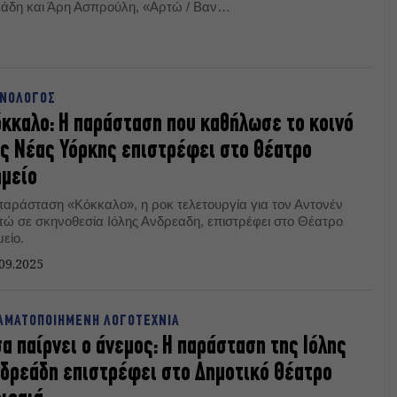
άδη και Άρη Ασπρούλη, «Αρτώ / Βαν
αι για περιορισμένο αριθμό
ο Σημείο, από 1η Οκτωβρίου.
ΝΟΛΟΓΟΣ
κκαλο: Η παράσταση που καθήλωσε το κοινό
ς Νέας Υόρκης επιστρέφει στο Θέατρο
μείο
παράσταση «Κόκκαλο», η ροκ τελετουργία για τον Αντονέν
τώ σε σκηνοθεσία Ιόλης Ανδρεαδη, επιστρέφει στο Θέατρο
είο.
09.2025
ΑΜΑΤΟΠΟΙΗΜΕΝΗ ΛΟΓΟΤΕΧΝΙΑ
α παίρνει ο άνεμος: Η παράσταση της Ιόλης
δρεάδη επιστρέφει στο Δημοτικό Θέατρο