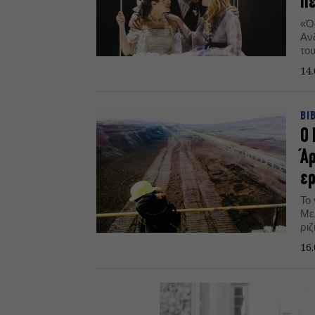
Πε
«Ό
Αν
το
14.
ΒΙ
Ο 
Άρ
ερ
Το
Με
ρι
ερ
16.