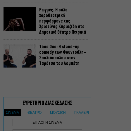
Ρωγμές: Η σόλο
χοροθεατρική
περφόρμανς της
Χριστίνας Κυριαζίδη στο
Δημοτικό Θέατρο Πειραιά
Τόσο Όσο: Η stand-up
comedy των Φουντούλη-
Σπηλιόπουλου στην
Ταράτσα του Λαμπέτη
Μιρέλα Πάχου – Αδάμ
Τσαρούχης: Τα αξέχαστα
ντουέτα του ελληνικού
σινεμά στην Ταράτσα του
Λαμπέτη
Μουσική Τεχνόπολη 2026:
Η συναυλιακή σεζόν
κορυφώνεται τον