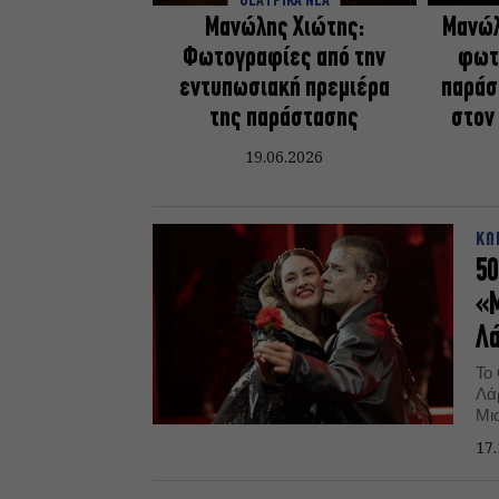
ΘΕΑΤΡΙΚΑ ΝΕΑ
Μανώλης Χιώτης:
Μανώλ
Φωτογραφίες από την
φωτ
εντυπωσιακή πρεμιέρα
παράσ
της παράστασης
στον
19.06.2026
ΚΩ
50
«Μ
Λά
Το
Λά
Μι
Αν
17.