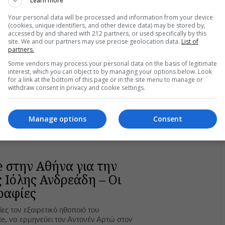
Learn more
Your personal data will be processed and information from your device
(cookies, unique identifiers, and other device data) may be stored by,
accessed by and shared with 212 partners, or used specifically by this
site. We and our partners may use precise geolocation data.
List of
partners.
Some vendors may process your personal data on the basis of legitimate
interest, which you can object to by managing your options below. Look
for a link at the bottom of this page or in the site menu to manage or
withdraw consent in privacy and cookie settings.
Manage options
Consent
e στην Αθήνα για την
 Ιόλης Ανδρεάδη – Οι
ραφίες
ες τον εξαιρετικό ηθοποιό του
te, να ερμηνεύει τον Αντονέν Αρτώ στον