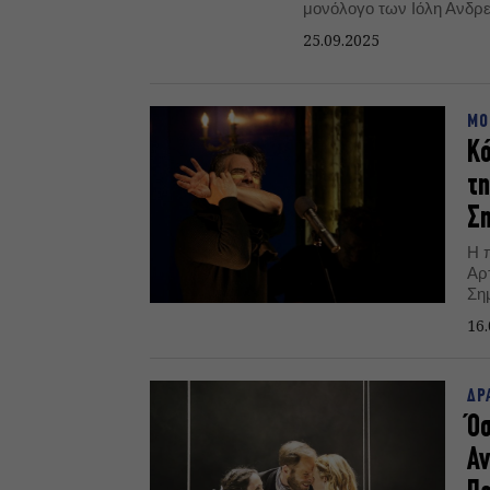
μονόλογο των Ιόλη Ανδρε
Γκογκ», που παρουσιάζετ
25.09.2025
παραστάσεων, στο Θέατρ
ΜΟ
Κό
τη
Ση
Η 
Αρ
Σημ
16.
ΔΡ
Όσ
Αν