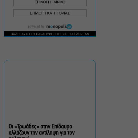
Σεπτέμβριο
Τουλάχιστον 1.500 έλεγχοι
σε 300 παραλίες –
Πρόστιμα έως 73.000€ για
αυθαίρετες καταλήψεις
Μια μικρή παρηγοριά:
Πέντε διηγήματα του
Ρέυμοντ Κάρβερ γίνονται
παράσταση στο studio
Μαυρομιχάλη
Ραντεβού στα Σινεμά #6:
Κάρμεν, εκεί όπου η
γειτονιά δίνει σινεφίλ
ραντεβού
Οι «Τρωάδες» στην Επίδαυρο
αλλάζουν την αντίληψη για τον