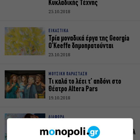
Κυκλαδικής Τέχνης
25.10.2018
ΕΙΚΑΣΤΙΚΑ
Τρία μοναδικά έργα της Georgia
O’Keeffe δημοπρατούνται
23.10.2018
ΜΟΥΣΙΚΗ ΠΑΡΑΣΤΑΣΗ
Τι καλά το λέει τ’ αηδόνι στο
Θέατρο Altera Pars
19.10.2018
ΔΙΑΦΟΡΑ
Radiotrip: Μια παράσταση-
εκπομπή των Χρήστου Παπαμιχαήλ