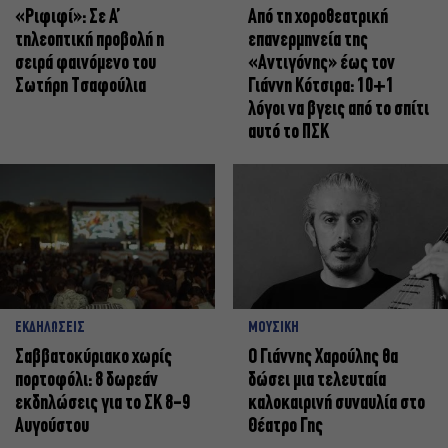
«Ριφιφί»: Σε Α’
Από τη χοροθεατρική
τηλεοπτική προβολή η
επανερμηνεία της
σειρά φαινόμενο του
«Αντιγόνης» έως τον
Σωτήρη Τσαφούλια
Γιάννη Κότσιρα: 10+1
λόγοι να βγεις από το σπίτι
αυτό το ΠΣΚ
ΕΚΔΗΛΩΣΕΙΣ
ΜΟΥΣΙΚΗ
Σαββατοκύριακο χωρίς
Ο Γιάννης Χαρούλης θα
πορτοφόλι: 8 δωρεάν
δώσει μια τελευταία
εκδηλώσεις για το ΣΚ 8-9
καλοκαιρινή συναυλία στο
Αυγούστου
Θέατρο Γης