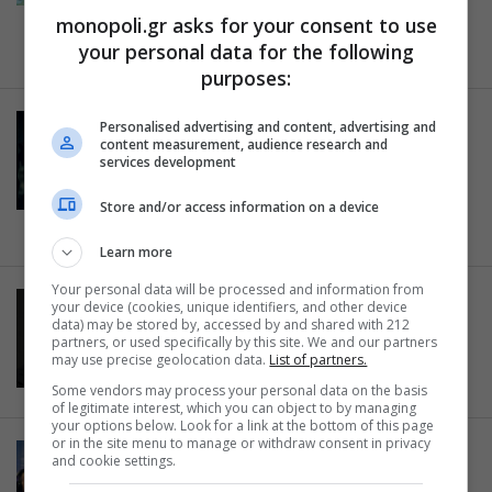
και Θοδωρή Μαυρογιώργη στο
monopoli.gr asks for your consent to use
Σταυρό του Νότου
your personal data for the following
19.10.2018
purposes:
PERFORMANCE
Personalised advertising and content, advertising and
content measurement, audience research and
Lemon: Μια απίστευτη ιστορία
services development
από τους Experimento στο
Θέατρο Radar
Store and/or access information on a device
19.10.2018
Learn more
Your personal data will be processed and information from
ΜΟΝΟΛΟΓΟΣ
your device (cookies, unique identifiers, and other device
data) may be stored by, accessed by and shared with 212
Ο Μαρξ στο Σόχο του Χάουαρντ
partners, or used specifically by this site. We and our partners
Ζιν στο Θέατρο Άλμα
may use precise geolocation data.
List of partners.
19.10.2018
Some vendors may process your personal data on the basis
of legitimate interest, which you can object to by managing
your options below. Look for a link at the bottom of this page
or in the site menu to manage or withdraw consent in privacy
ΔΙΑΦΟΡΑ
and cookie settings.
Erotica βραδιές στο Tiki Bar