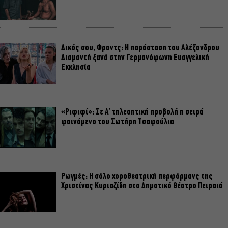
Δικός σου, Φραντς: Η παράσταση του Αλέξανδρου
Διαμαντή ξανά στην Γερμανόφωνη Ευαγγελική
Εκκλησία
«Ριφιφί»: Σε Α’ τηλεοπτική προβολή η σειρά
φαινόμενο του Σωτήρη Τσαφούλια
Ρωγμές: Η σόλο χοροθεατρική περφόρμανς της
Χριστίνας Κυριαζίδη στο Δημοτικό Θέατρο Πειραιά