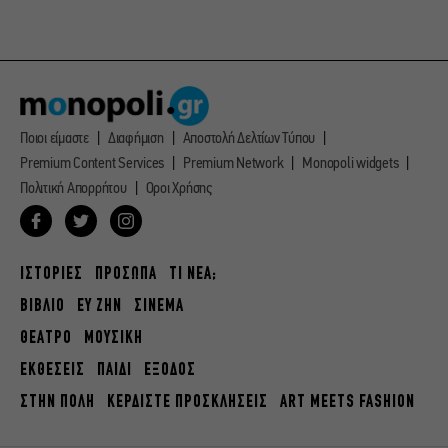
Ποιοι είμαστε
Διαφήμιση
Αποστολή Δελτίων Τύπου
Premium Content Services
Premium Network
Monopoli widgets
Πολιτική Απορρήτου
Οροι Χρήσης
ΙΣΤΟΡΙΕΣ
ΠΡΟΣΩΠΑ
ΤΙ ΝΕΑ;
ΒΙΒΛΙΟ
ΕΥ ΖΗΝ
ΣΙΝΕΜΑ
ΘΕΑΤΡΟ
ΜΟΥΣΙΚΗ
ΕΚΘΕΣΕΙΣ
ΠΑΙΔΙ
ΕΞΟΔΟΣ
ΣΤΗΝ ΠΟΛΗ
ΚΕΡΔΙΣΤΕ ΠΡΟΣΚΛΗΣΕΙΣ
ART MEETS FASHION