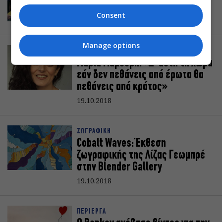
Athens
Consent
19.10.2018
Manage options
ΠΡΟΣΩΠΑ
Μαρία Μαμούρη: «Σ’ αυτή τη χώρα
εάν δεν πεθάνεις από έρωτα θα
πεθάνεις από κράτος»
19.10.2018
ΖΩΓΡΑΦΙΚΗ
Cobalt Waves: Έκθεση
ζωγραφικής της Λίζας Γεωμπρέ
στην Blender Gallery
19.10.2018
ΠΕΡΙΕΡΓΑ