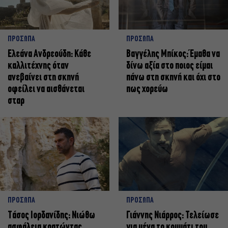
ΠΡΟΣΩΠΑ
ΠΡΟΣΩΠΑ
Ελεάνα Ανδρεούδη: Κάθε
Βαγγέλης Μπίκος: Έμαθα να
καλλιτέχνης όταν
δίνω αξία στο ποιος είμαι
ανεβαίνει στη σκηνή
πάνω στη σκηνή και όχι στο
οφείλει να αισθάνεται
πως χορεύω
σταρ
ΠΡΟΣΩΠΑ
ΠΡΟΣΩΠΑ
Tάσος Ιορδανίδης: Νιώθω
Γιάννης Νιάρρος: Τελείωσε
ασφάλεια κρατώντας
για μένα το κομμάτι του