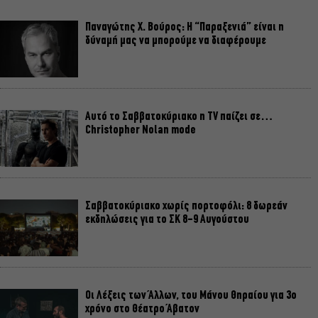
Παναγώτης Χ. Βούρος: Η “Παραξενιά” είναι η
δύναμή μας να μπορούμε να διαφέρουμε
Αυτό το Σαββατοκύριακο η TV παίζει σε…
Christopher Nolan mode
Σαββατοκύριακο χωρίς πορτοφόλι: 8 δωρεάν
εκδηλώσεις για το ΣΚ 8-9 Αυγούστου
Οι Λέξεις των Άλλων, του Μάνου Θηραίου για 3ο
χρόνο στο Θέατρο Άβατον