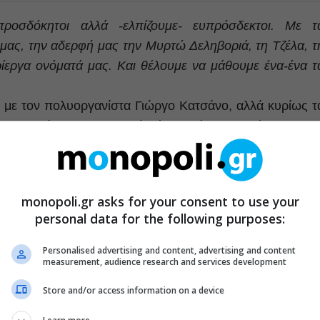
προσδόκητοι αλλά -ελπίζουμε- ευπρόσδεκτοι. Με τ
 μας, την αδερφή μας την Μυρτώ Δεληβοριά, τη Τζέλα, τ
ρίεργα ονόματά μας. Και θέλουμε να μάθουμε ένα-ένα τ
 με τον πολυοργανίστα Γιώργο Κατσάνο, αλλά κυρίως τ
ς ιστορίες τους, ξεκινούν ένα ταξίδι γνωριμίας με του
άζοντας το βιβλίο – cd με τίτλο «Πες μου τ’ όνομά σου»
ις Μικρή Άρκτος.
monopoli.gr asks for your consent to use your
personal data for the following purposes:
Personalised advertising and content, advertising and content
measurement, audience research and services development
Store and/or access information on a device