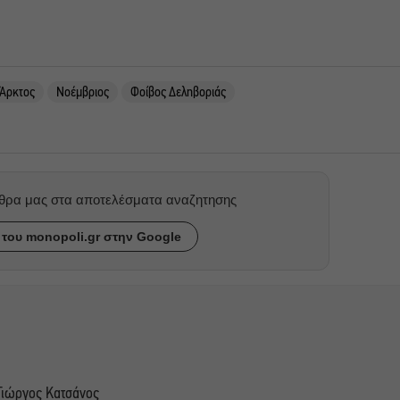
 Άρκτος
Νοέμβριος
Φοίβος Δεληβοριάς
ρθρα μας στα αποτελέσματα αναζητησης
του monopoli.gr στην Google
Γιώργος Κατσάνος