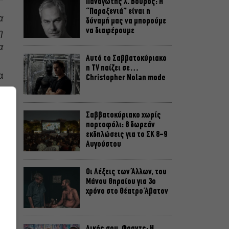
Παναγώτης Χ. Βούρος: Η
“Παραξενιά” είναι η
α
δύναμή μας να μπορούμε
να διαφέρουμε
η
α
Αυτό το Σαββατοκύριακο
η TV παίζει σε…
α
Christopher Nolan mode
ς
,
Σαββατοκύριακο χωρίς
πορτοφόλι: 8 δωρεάν
εκδηλώσεις για το ΣΚ 8-9
Αυγούστου
Οι Λέξεις των Άλλων, του
Μάνου Θηραίου για 3ο
χρόνο στο Θέατρο Άβατον
Δικός σου, Φραντς: Η