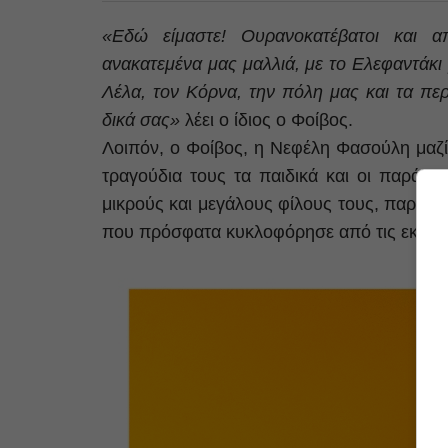
«Eδώ είμαστε! Ουρανοκατέβατοι και α
ανακατεμένα μας μαλλιά, με το Ελεφαντάκι
Λέλα, τον Κόρνα, την πόλη μας και τα πε
δικά σας»
λέει ο ίδιος ο Φοίβος.
Λοιπόν, ο Φοίβος, η Νεφέλη Φασούλη μαζί
τραγούδια τους τα παιδικά και οι παράξενε
μικρούς και μεγάλους φίλους τους, παρουσι
που πρόσφατα κυκλοφόρησε από τις εκδόσε