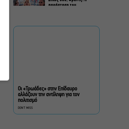
παράσταση του
Αλέξανδρου Διαμαντή
ξανά στην Γερμανόφωνη
Ευαγγελική Εκκλησία
«Ριφιφί»: Σε Α’
τηλεοπτική προβολή η
σειρά φαινόμενο του
Σωτήρη Τσαφούλια
Ρωγμές: Η σόλο
χοροθεατρική
περφόρμανς της
Χριστίνας Κυριαζίδη στο
Οι «Τρωάδες» στην Επίδαυρο
Δημοτικό Θέατρο Πειραιά
αλλάζουν την αντίληψη για τον
πολιτισμό
Τόσο Όσο: Η stand-up
DON'T MISS
comedy των Φουντούλη-
Σπηλιόπουλου στην
Ταράτσα του Λαμπέτη