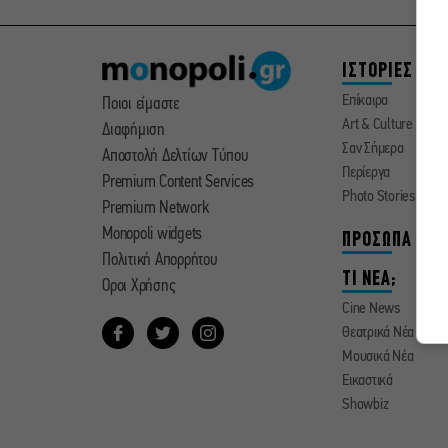
ΙΣΤΟΡΙΕΣ
Επίκαιρα
Ποιοι είμαστε
Art & Culture
Διαφήμιση
Σαν Σήμερα
Αποστολή Δελτίων Τύπου
Περίεργα
Premium Content Services
Photo Stories
Premium Network
Monopoli widgets
ΠΡΟΣΩΠΑ
Πολιτική Απορρήτου
ΤΙ ΝΕΑ;
Οροι Χρήσης
Cine News
Θεατρικά Νέα
Μουσικά Νέα
Εικαστικά
Showbiz