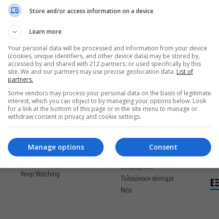
Store and/or access information on a device
Learn more
ΒΙΒΛΙΟ
ΘΕΑΤΡΟ
ΕΚ
Your personal data will be processed and information from your device
Θέματα
Θέ
ΕΥ ΖΗΝ
(cookies, unique identifiers, and other device data) may be stored by,
Κριτική Θεάτρου
Πρ
accessed by and shared with 212 partners, or used specifically by this
Προορισμοί
site. We and our partners may use precise geolocation data.
List of
Προσεχώς
Συ
partners.
Υγεία-Ομορφιά
Συνεχίζονται
Τελ
Διατροφή
Some vendors may process your personal data on the basis of legitimate
Τελειώνουν σύντομα
interest, which you can object to by managing your options below. Look
Νέ
Αγορές
Νέα
for a link at the bottom of this page or in the site menu to manage or
withdraw consent in privacy and cookie settings.
ΠΑ
ΣΙΝΕΜΑ
ΜΟΥΣΙΚΗ
Εκ
Οι πρεμιέρες με μια ματιά
Θέματα
Manage options
Consent
Παρ
Συνεχίζονται
Προσεχώς
Ται
Νέα
Συνεχίζονται
Keep Watching
Τελειώνουν σύντομα
Ε
Νέα