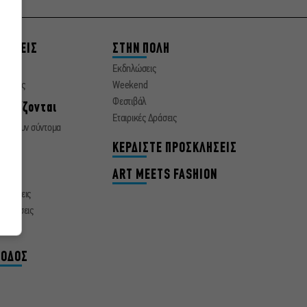
ΘΕΣΕΙΣ
ΣΤΗΝ ΠΟΛΗ
ματα
Εκδηλώσεις
οσεχώς
Weekend
Φεστιβάλ
νεχίζονται
Εταιρικές Δράσεις
ειώνουν σύντομα
α
ΚΕΡΔΙΣΤΕ ΠΡΟΣΚΛΗΣΕΙΣ
ΙΔΙ
ART MEETS FASHION
δηλώσεις
αστάσεις
νίες
ΞΟΔΟΣ