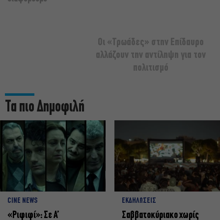
Οι «Τρωάδες» στην Επίδαυρο
αλλάζουν την αντίληψη για τον
πολιτισμό
Τα πιο Δημοφιλή
CINE NEWS
ΕΚΔΗΛΩΣΕΙΣ
«Ριφιφί»: Σε Α’
Σαββατοκύριακο χωρίς