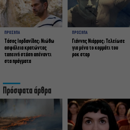
ΠΡΟΣΩΠΑ
ΠΡΟΣΩΠΑ
Tάσος Ιορδανίδης: Νιώθω
Γιάννης Νιάρρος: Τελείωσε
ασφάλεια κρατώντας
για μένα το κομμάτι του
ταπεινή στάση απέναντι
ροκ σταρ
στα πράγματα
Πρόσφατα άρθρα