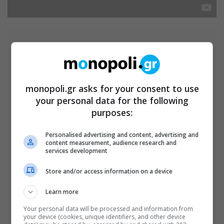
ΚΕΡΔΙΣΤΕ ΠΡΟΣΚΛΗΣΕΙΣ
monopoli.gr asks for your consent to use
Για να πάρετε μέρος στο διαγωνισμό πρέπει να
your personal data for the following
κάνετε τα εξής:
purposes:
ΚΟΙΝΟΠΟΙΗΣΗ (SHARE) στο άρθρο
Personalised advertising and content, advertising and
content measurement, audience research and
Nα πατήσετε το tab ΔΗΛΩΣΤΕ
services development
ΣΥΜΜΕΤΟΧΗ και να συμπληρώσετε τα
Store and/or access information on a device
στοιχεία σας στη φόρμα συμμετοχής.
Learn more
Μπορείτε να δηλώσετε συμμετοχή μέχρι την
Your personal data will be processed and information from
προηγούμενη μέρα
your device (cookies, unique identifiers, and other device