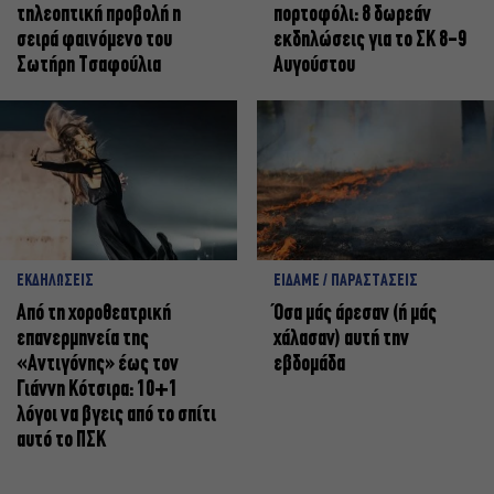
τηλεοπτική προβολή η
πορτοφόλι: 8 δωρεάν
σειρά φαινόμενο του
εκδηλώσεις για το ΣΚ 8-9
Σωτήρη Τσαφούλια
Αυγούστου
ΕΚΔΗΛΩΣΕΙΣ
ΕΙΔΑΜΕ / ΠΑΡΑΣΤΑΣΕΙΣ
Από τη χοροθεατρική
Όσα μάς άρεσαν (ή μάς
επανερμηνεία της
χάλασαν) αυτή την
«Αντιγόνης» έως τον
εβδομάδα
Γιάννη Κότσιρα: 10+1
λόγοι να βγεις από το σπίτι
αυτό το ΠΣΚ