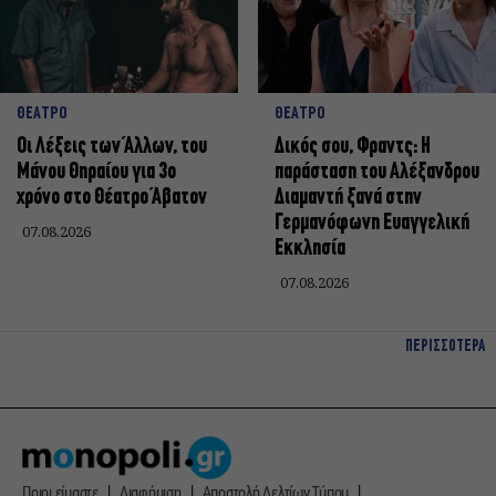
ΘΕΑΤΡΟ
ΘΕΑΤΡΟ
Οι Λέξεις των Άλλων, του
Δικός σου, Φραντς: Η
Μάνου Θηραίου για 3ο
παράσταση του Αλέξανδρου
χρόνο στο Θέατρο Άβατον
Διαμαντή ξανά στην
Γερμανόφωνη Ευαγγελική
07.08.2026
Εκκλησία
07.08.2026
ΠΕΡΙΣΣΟΤΕΡΑ
Ποιοι είμαστε
Διαφήμιση
Αποστολή Δελτίων Τύπου