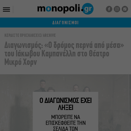
ΔΙΑΓΩΝΙΣΜΟΙ
ΚΕΡΔΙΣΤΕ ΠΡΟΣΚΛΗΣΕΙΣ
ARCHIVE
Διαγωνισμός: «Ο δρόμος περνά από μέσα»
του Ιάκωβου Καμπανέλλη στο Θέατρο
Μικρό Χορν
Ο ΔΙΑΓΩΝΙΣΜΟΣ ΕΧΕΙ
ΛΗΞΕΙ
ΜΠΟΡΕΙΤΕ ΝΑ
ΕΠΙΣΚΕΦΘΕΙΤΕ ΤΗΝ
ΣΕΛΙΔΑ ΤΩΝ