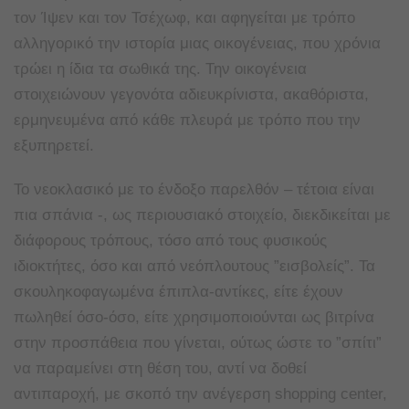
τον Ίψεν και τον Τσέχωφ, και αφηγείται με τρόπο
αλληγορικό την ιστορία μιας οικογένειας, που χρόνια
τρώει η ίδια τα σωθικά της. Την οικογένεια
στοιχειώνουν γεγονότα αδιευκρίνιστα, ακαθόριστα,
ερμηνευμένα από κάθε πλευρά με τρόπο που την
εξυπηρετεί.
Το νεοκλασικό με το ένδοξο παρελθόν – τέτοια είναι
πια σπάνια -, ως περιουσιακό στοιχείο, διεκδικείται με
διάφορους τρόπους, τόσο από τους φυσικούς
ιδιοκτήτες, όσο και από νεόπλουτους ”εισβολείς”. Τα
σκουληκοφαγωμένα έπιπλα-αντίκες, είτε έχουν
πωληθεί όσο-όσο, είτε χρησιμοποιούνται ως βιτρίνα
στην προσπάθεια που γίνεται, ούτως ώστε το ”σπίτι”
να παραμείνει στη θέση του, αντί να δοθεί
αντιπαροχή, με σκοπό την ανέγερση shopping center,