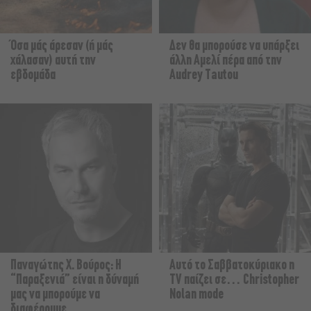
Όσα μάς άρεσαν (ή μάς
Δεν θα μπορούσε να υπάρξει
χάλασαν) αυτή την
άλλη Αμελί πέρα από την
εβδομάδα
Audrey Tautou
Παναγώτης Χ. Βούρος: Η
Αυτό το Σαββατοκύριακο η
“Παραξενιά” είναι η δύναμή
TV παίζει σε… Christopher
μας να μπορούμε να
Nolan mode
διαφέρουμε