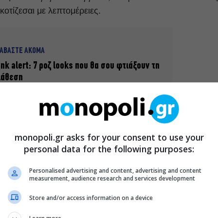
κοτίζεσαι με λεπτομέρειες.
ΙΑΒΑΣΤΕ ΑΚΟΜΑ
ink alert: 7 ροζ looks που θα σου φτιάξουν τη
ιάθεση
έχεις στην τσάντα θαλάσσης σου μερικά ρούχα που θα σε
σαι στιλάτη και να μην χάνεις δευτερόλεπτο από την
monopoli.gr asks for your consent to use your
personal data for the following purposes:
 πολύ εύκολο να σεταριστούν με το μαγιό σου, ώστε να
Personalised advertising and content, advertising and content
measurement, audience research and services development
. Τι καλύτερο; Δες λοιπόν στην παρακάτω λίστα τα
5 coo
 αμέσως στο μαγαζί για ποτάκι. Κράτα σημειώσεις, θα
Store and/or access information on a device