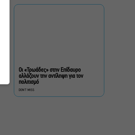
σινεμά στην Ταράτσα του
Λαμπέτη
Μουσική Τεχνόπολη 2026:
Η συναυλιακή σεζόν
κορυφώνεται τον
Σεπτέμβριο
Τουλάχιστον 1.500 έλεγχοι
σε 300 παραλίες –
Πρόστιμα έως 73.000€ για
Οι «Τρωάδες» στην Επίδαυρο
αυθαίρετες καταλήψεις
αλλάζουν την αντίληψη για τον
πολιτισμό
Μια μικρή παρηγοριά:
DON'T MISS
Πέντε διηγήματα του
Ρέυμοντ Κάρβερ γίνονται
παράσταση στο studio
Μαυρομιχάλη
Ραντεβού στα Σινεμά #6:
Κάρμεν, εκεί όπου η