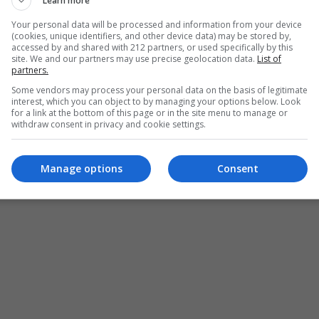
Learn more
Your personal data will be processed and information from your device
(cookies, unique identifiers, and other device data) may be stored by,
accessed by and shared with 212 partners, or used specifically by this
Ε ΑΚΟΜΑ
site. We and our partners may use precise geolocation data.
List of
hirty: 10 κομμάτια που πρέπει να έχεις στην
partners.
πα σου μέχρι τα 30
Some vendors may process your personal data on the basis of legitimate
interest, which you can object to by managing your options below. Look
for a link at the bottom of this page or in the site menu to manage or
withdraw consent in privacy and cookie settings.
Manage options
Consent