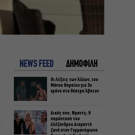
NEWS FEED
ΔΗΜΟΦΙΛΗ
Οι Λέξεις των Άλλων, του
Μάνου Θηραίου για 3ο
χρόνο στο Θέατρο Άβατον
Δικός σου, Φραντς: Η
παράσταση του
.
Αλέξανδρου Διαμαντή
ξανά στην Γερμανόφωνη