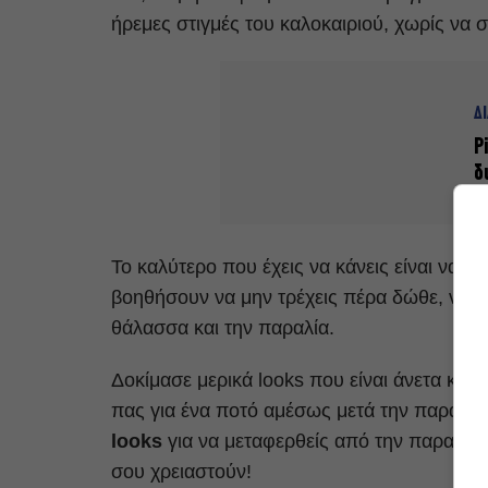
ήρεμες στιγμές του καλοκαιριού, χωρίς να σ
Δ
P
δ
Το καλύτερο που έχεις να κάνεις είναι να 
βοηθήσουν να μην τρέχεις πέρα δώθε, να εί
θάλασσα και την παραλία.
Δοκίμασε μερικά looks που είναι άνετα και
πας για ένα ποτό αμέσως μετά την παραλία
looks
για να μεταφερθείς από την παραλία,
σου χρειαστούν!