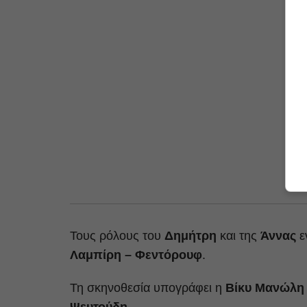
Τους ρόλους του
Δημήτρη
και της
Άννας
ε
Λαμπίρη – Φεντόρουφ
.
Τη σκηνοθεσία υπογράφει η
Βίκυ Μανώλη