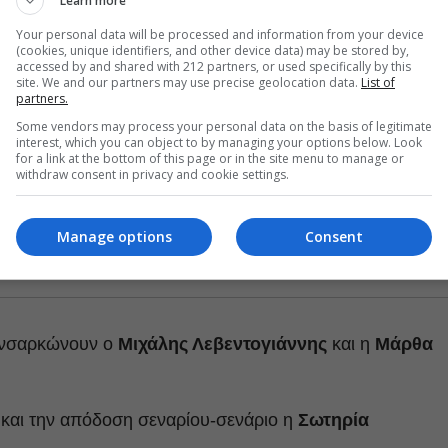
Learn more
Your personal data will be processed and information from your device
(cookies, unique identifiers, and other device data) may be stored by,
accessed by and shared with 212 partners, or used specifically by this
site. We and our partners may use precise geolocation data.
List of
partners.
Some vendors may process your personal data on the basis of legitimate
interest, which you can object to by managing your options below. Look
for a link at the bottom of this page or in the site menu to manage or
withdraw consent in privacy and cookie settings.
Manage options
Consent
νσαρκώνουν ο
Μιχάλης Λεβεντογιάννης
και η
Μάρθα
και την απόδοση σεναρίου-σενάριο η
Σωτηρία