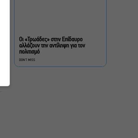
Ραμνούντος
Δήμος Αθηναίων:
Απομάκρυνση 240
τραπεζοκαθισμάτων σε 13
Οι «Τρωάδες» στην Επίδαυρο
επιχειρησιακές δράσεις
αλλάζουν την αντίληψη για τον
πολιτισμό
«Θάλασσα από γυαλί»:
DON'T MISS
Παγκόσμια πρεμιέρα για τη
νέα ταινία του Αλέξη
Αλεξίου
«Δυο μαύρα πουκάμισα»:
Το πρώτο trailer της
νέας, πολυαναμενόμενης
δραματικής σειράς του
MEGA