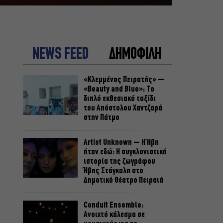
NEWS FEED
ΔΗΜΟΦΙΛΗ
«Κλεμμένος Πειρατής» –
«Beauty and Blue»: Το
διπλό εκθεσιακό ταξίδι
του Απόστολου Χαντζαρά
στην Πάτμο
Artist Unknown – Η Ήβη
ήταν εδώ: Η συγκλονιστική
ιστορία της ζωγράφου
Ήβης Στάγκαλη στο
Δημοτικό Θέατρο Πειραιά
Conduit Ensemble:
Ανοιχτό κάλεσμα σε