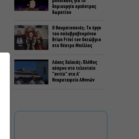
μουσικούς για τη
δημιουργία ορχήστρας
δωματίου
Ο Θαυματοποιός: Το έργο
του πολυβραβευμένου
Brian Friel τον Οκτώβριο
στο Θέατρο Μπέλλος
Λάκης Χαλκιάς: Πλήθος
κόσμου στο τελευταίο
“αντίο” στο Α’
Νεκροταφείο Αθηνών
Μια άλλη Θήβα: Σε ποια
αθηναϊκά θέατρα θα δούμε
την παράσταση το
Φθινόπωρο
ΥΠΠΟ: Αναβαθμίζεται ο
αρχαιολογικός χώρος του