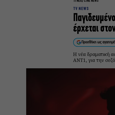
ΤΙ ΝΕΑ;
CINE NEWS
TV NEWS
Παγιδευμένο
έρχεται στο
Προσθήκη ως αγαπημέ
Η νέα δραματική α
ΑΝΤ1, για την σεζό