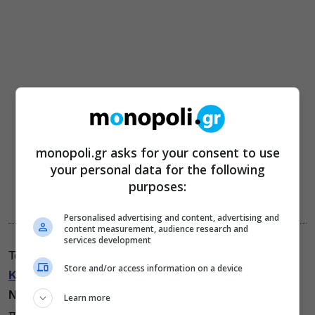
monopoli.gr asks for your consent to use
your personal data for the following
purposes:
Knock, της Μέγκαν Τζένκινς στο Θέατρο Φούρνος
Personalised advertising and content, advertising and
content measurement, audience research and
services development
Το
θέατρο Φούρνος
παρουσιάζει την παράσταση
Store and/or access information on a device
Knock
, της Μέγκαν Τζένκινς σε σκηνοθεσία του
Ντίνου Ψυχογιού
. Ένα φθινοπωρινό απόγευμα, σε
Learn more
παλιό μικρό θέατρο, ο θίασος συναντιέται για πρόβα.