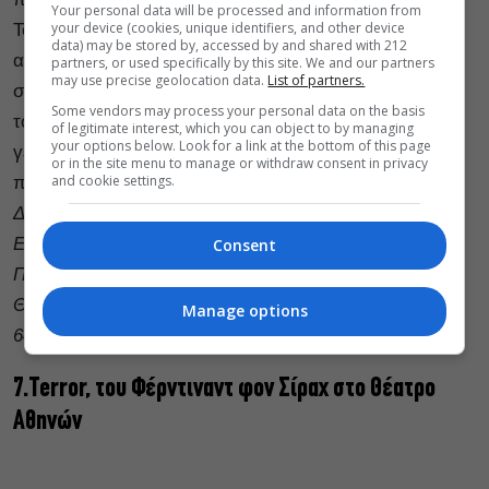
Your personal data will be processed and information from
your device (cookies, unique identifiers, and other device
Το εγχείρημά τους: να μεταφέρουν στην σκηνή την
data) may be stored by, accessed by and shared with 212
ανατριχιαστική ιστορία της Ίντι, νεαρής γυναίκας που
partners, or used specifically by this site. We and our partners
may use precise geolocation data.
List of partners.
σιγά σιγά παραδίνεται στην ψύχωσή της. Την δουλειά
Some vendors may process your personal data on the basis
τους θα κάνουν ακόμα πιο δύσκολη κάποια παράξενα
of legitimate interest, which you can object to by managing
your options below. Look for a link at the bottom of this page
γεγονότα καθώς οι ήρωες βουλιάζουν σταδιακά σε μια
or in the site menu to manage or withdraw consent in privacy
and cookie settings.
πρωτόγνωρη συνθήκη.
Δευτέρα 13/12 στις 21:00.
Εισιτήρια: Γενική είσοδος: 12€, Φοιτητές & Άνεργοι: 8€.
Consent
Προπώληση:
viva.gr
.
Θέατρο Φούρνος, Μαυρομιχάλη 168, Αθήνα. Τηλ.: 210
Manage options
646 07 48
7.Terror, του Φέρντιναντ φον Σίραχ στο Θέατρο
Αθηνών