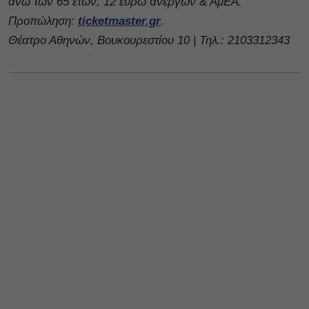
άνω των 65 ετών, 12 ευρώ ανέργων & ΑμΕΑ.
Προπώληση:
ticketmaster.gr
.
Θέατρο Αθηνών, Βουκουρεστίου 10 | Τηλ.: 2103312343