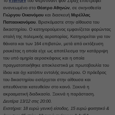
To
«Terror»
του Φέρντιναντ φον Σίραχ επιστρέφει
ανανεωμένο στο
Θέατρο Αθηνών
, σε σκηνοθεσία
Γιώργου Οικονόμου
και διασκευή
Μιρέλλας
Παπαοικονόμου
. Βρισκόμαστε στην αίθουσα του
δικαστηρίου. Ο κατηγορούμενος εμφανίζεται φορώντας
στολή της πολεμικής αεροπορίας. Κατηγορείται για τον
θάνατο και των 164 επιβατών, μετά από εκτόξευση
ρουκέτας η οποία είχε ως αποτέλεσμα την κατάρριψη
του υπό ομηρία αεροσκάφους και η οποία
πραγματοποιήθηκε αποκλειστικά με πρωτοβουλία του
ίδιου και όχι κατόπιν εντολής ανωτέρου. Ο πρόεδρος
του δικαστηρίου εισέρχεται στην αίθουσα και
απευθύνεται κατευθείαν στο κοινό. Ξεκινά η
ακροαματική διαδικασία. Ξεκινά η παράσταση.
Δευτέρα 13/12 στις 20:00.
Εισιτήρια: 18 ευρώ γενική είσοδος, 15 ευρώ φοιτητικό &