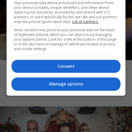
Your personal data will be processed and information from
your device (cookies, unique identifiers, and other device
data) may be stored by, accessed by and shared with 212
partners, or used specifically by this site. We and our partners
may use precise geolocation data.
List of partners.
Some vendors may process your personal data on the basis
of legitimate interest, which you can object to by managing
your options below. Look for a link at the bottom of this page
or in the site menu to manage or withdraw consent in privacy
and cookie settings.
ΘΕΑΤΡΙΚΑ ΝΕΑ
Consent
Artist Unknown – Η Ήβη ήταν εδώ: Η
συγκλονιστική ιστορία της ζωγράφου
Ήβης Στάγκαλη στο Δημοτικό Θέατρο
Manage options
Πειραιά