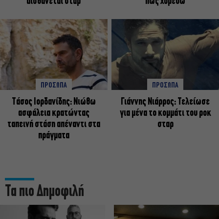
αισθάνεται σταρ
πως χορεύω
ΠΡΟΣΩΠΑ
ΠΡΟΣΩΠΑ
Tάσος Ιορδανίδης: Νιώθω
Γιάννης Νιάρρος: Τελείωσε
ασφάλεια κρατώντας
για μένα το κομμάτι του ροκ
ταπεινή στάση απέναντι στα
σταρ
πράγματα
Τα πιο Δημοφιλή