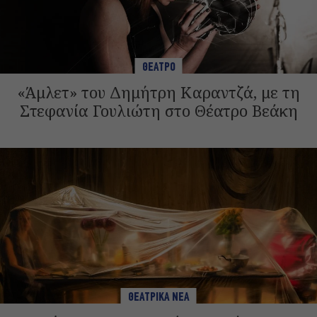
ΘΕΑΤΡΟ
«Άμλετ» του Δημήτρη Καραντζά, με τη
Στεφανία Γουλιώτη στο Θέατρο Βεάκη
ΘΕΑΤΡΙΚΑ ΝΕΑ