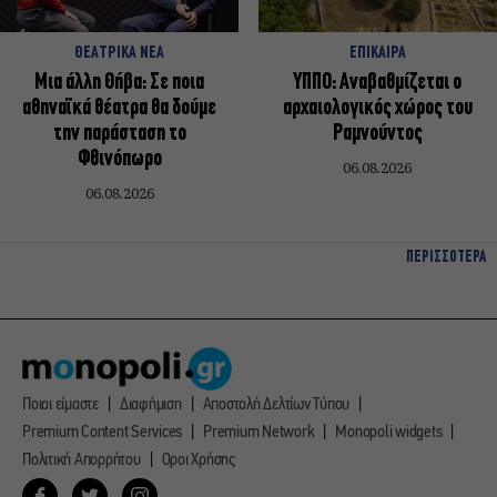
ΘΕΑΤΡΙΚΑ ΝΕΑ
ΕΠΙΚΑΙΡΑ
Μια άλλη Θήβα: Σε ποια
ΥΠΠΟ: Αναβαθμίζεται ο
αθηναϊκά θέατρα θα δούμε
αρχαιολογικός χώρος του
την παράσταση το
Ραμνούντος
Φθινόπωρο
06.08.2026
06.08.2026
ΠΕΡΙΣΣΟΤΕΡΑ
Ποιοι είμαστε
Διαφήμιση
Αποστολή Δελτίων Τύπου
Premium Content Services
Premium Network
Monopoli widgets
Πολιτική Απορρήτου
Οροι Χρήσης