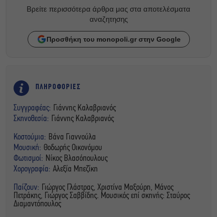
Βρείτε περισσότερα άρθρα μας στα αποτελέσματα
αναζητησης
Προσθήκη του monopoli.gr στην Google
ΠΛΗΡΟΦΟΡΙΕΣ
Συγγραφέας:
Γιάννης Καλαβριανός
Σκηνοθεσία:
Γιάννης Καλαβριανός
Κοστούμια:
Βάνα Γιαννούλα
Μουσική:
Θοδωρής Οικονόμου
Φωτισμοί:
Νίκος Βλασόπουλους
Χορογραφία:
Αλεξία Μπεζίκη
Παίζουν:
Γιώργος Γλάστρας, Χριστίνα Μαξούρη, Μάνος
Πετράκης, Γιώργος Σαββίδης. Μουσικός επί σκηνής: Σταύρος
Διαμαντόπουλος