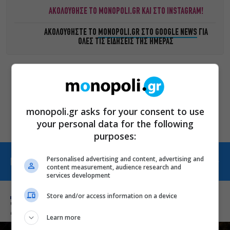
ΑΚΟΛΟΥΘΗΣΕ ΤΟ MONOPOLI.GR ΚΑΙ ΣΤΟ INSTAGRAM!
ΑΚΟΛΟΥΘΗΣΤΕ ΤΟ
MONOPOLI.GR ΣΤΟ GOOGLE NEWS
ΓΙΑ
ΟΛΕΣ ΤΙΣ ΕΙΔΗΣΕΙΣ ΤΗΣ ΗΜΕΡΑΣ
Οι «Τρωάδες» στην Επίδαυρο
αλλάζουν την αντίληψη για
τον πολιτισμό
monopoli.gr asks for your consent to use
your personal data for the following
purposes:
Personalised advertising and content, advertising and
ΠΕΡΙΣΣΟΤΕΡΑ ΑΠΟ ΘΕΑΤΡΟ
content measurement, audience research and
services development
Store and/or access information on a device
Σχετικά Θέματα
Learn more