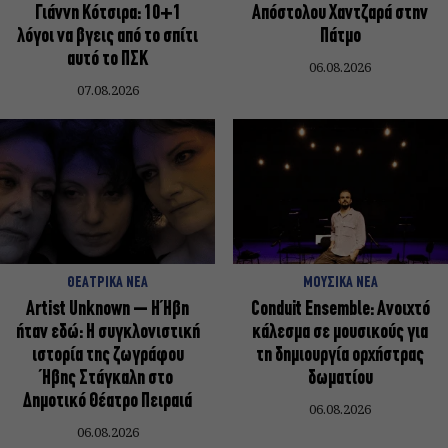
Γιάννη Κότσιρα: 10+1
Απόστολου Χαντζαρά στην
λόγοι να βγεις από το σπίτι
Πάτμο
αυτό το ΠΣΚ
06.08.2026
07.08.2026
ΘΕΑΤΡΙΚΑ ΝΕΑ
ΜΟΥΣΙΚΑ ΝΕΑ
Artist Unknown – Η Ήβη
Conduit Ensemble: Ανοιχτό
ήταν εδώ: Η συγκλονιστική
κάλεσμα σε μουσικούς για
ιστορία της ζωγράφου
τη δημιουργία ορχήστρας
Ήβης Στάγκαλη στο
δωματίου
Δημοτικό Θέατρο Πειραιά
06.08.2026
06.08.2026