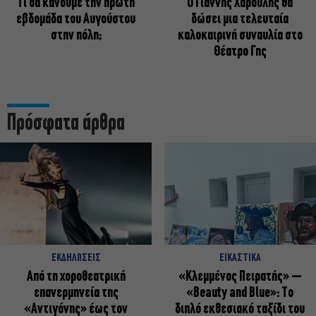
Τι θα κάνουμε την πρώτη
Ο Γιάννης Χαρούλης θα
εβδομάδα του Αυγούστου
δώσει μια τελευταία
στην πόλη;
καλοκαιρινή συναυλία στο
Θέατρο Γης
Πρόσφατα άρθρα
ΕΚΔΗΛΩΣΕΙΣ
ΕΙΚΑΣΤΙΚΑ
Από τη χοροθεατρική
«Κλεμμένος Πειρατής» –
επανερμηνεία της
«Beauty and Blue»: Το
«Αντιγόνης» έως τον
διπλό εκθεσιακό ταξίδι του