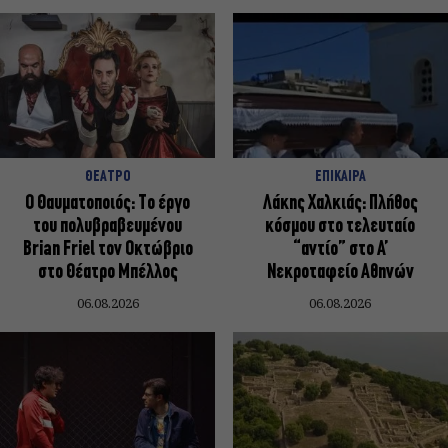
ΘΕΑΤΡΟ
ΕΠΙΚΑΙΡΑ
Ο Θαυματοποιός: Το έργο
Λάκης Χαλκιάς: Πλήθος
του πολυβραβευμένου
κόσμου στο τελευταίο
Brian Friel τον Οκτώβριο
“αντίο” στο Α’
στο Θέατρο Μπέλλος
Νεκροταφείο Αθηνών
06.08.2026
06.08.2026