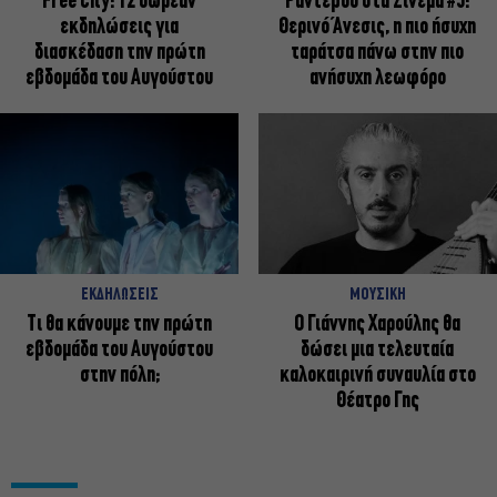
Free City: 12 δωρεάν
Ραντεβού στα Σινεμά #5:
εκδηλώσεις για
Θερινό Άνεσις, η πιο ήσυχη
διασκέδαση την πρώτη
ταράτσα πάνω στην πιο
εβδομάδα του Αυγούστου
ανήσυχη λεωφόρο
ΕΚΔΗΛΩΣΕΙΣ
ΜΟΥΣΙΚΗ
Τι θα κάνουμε την πρώτη
Ο Γιάννης Χαρούλης θα
εβδομάδα του Αυγούστου
δώσει μια τελευταία
στην πόλη;
καλοκαιρινή συναυλία στο
Θέατρο Γης