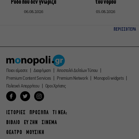
Ρόδο που δεν γνώριζα
του νομού
06.08.2026
05.08.2026
ΠΕΡΙΣΣΟΤΕΡΑ
Ποιοι είμαστε
Διαφήμιση
Αποστολή Δελτίων Τύπου
Premium Content Services
Premium Network
Monopoli widgets
Πολιτική Απορρήτου
Οροι Χρήσης
ΙΣΤΟΡΙΕΣ
ΠΡΟΣΩΠΑ
ΤΙ ΝΕΑ;
ΒΙΒΛΙΟ
ΕΥ ΖΗΝ
ΣΙΝΕΜΑ
ΘΕΑΤΡΟ
ΜΟΥΣΙΚΗ