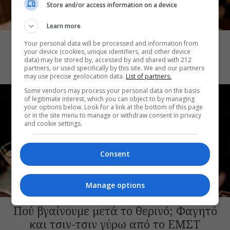
Store and/or access information on a device
ΒΓΑΙΝΟΥΜΕ ΕΞΩ
Learn more
Πού πάμε μετά το θερινό; Βγαίνουμε
Your personal data will be processed and information from
your device (cookies, unique identifiers, and other device
Θησείο για ταινία και καλό φαγητό
data) may be stored by, accessed by and shared with 212
partners, or used specifically by this site. We and our partners
may use precise geolocation data.
List of partners.
Some vendors may process your personal data on the basis
of legitimate interest, which you can object to by managing
your options below. Look for a link at the bottom of this page
or in the site menu to manage or withdraw consent in privacy
and cookie settings.
Consent
Manage options
ΒΓΑΙΝΟΥΜΕ ΕΞΩ
Πού βγαίνουμε μετά το θερινό; Φαγητό
και τσιν-τσιν γύρω από το ΕΜΣΤ