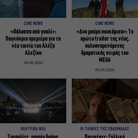
CINE NEWS
CINE NEWS
«Θάλασσα από γυαλί»:
«Δυο μαύρα πουκάμισα»: Το
Παγκόσμια πρεμιέρα για τη
πρώτο trailer της νέας,
νέα ταινία του Αλέξη
πολυαναμενόμενης
Αλεξίου
δραματικής σειράς του
MEGA
06.08.2026
06.08.2026
ΘΕΑΤΡΙΚΑ ΝΕΑ
ΟΙ ΤΑΙΝΙΕΣ ΤΗΣ ΕΒΔΟΜΑΔΑΣ
Συναυλίες, αρχαίο δράμα,
Πρεμιέρες: Γαλλική