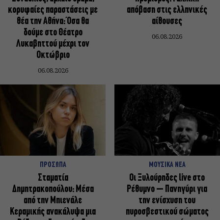
κορυφαίες παραστάσεις με
απόβαση στις ελληνικές
θέα την Αθήνα: Όσα θα
αίθουσες
δούμε στο Θέατρο
06.08.2026
Λυκαβηττού μέχρι τον
Οκτώβριο
06.08.2026
ΠΡΟΣΩΠΑ
ΜΟΥΣΙΚΑ ΝΕΑ
Σταματία
Οι Ξυλούρηδες live στο
Δημητρακοπούλου: Μέσα
Ρέθυμνο – Πανηγύρι για
από την Μπιενάλε
την ενίσχυση του
Κεραμικής ανακάλυψα μια
πυροσβεστικού σώματος