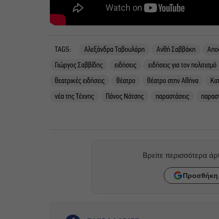
TAGS:
Αλεξάνδρα Ταβουλάρη
Ανθή Σαββάκη
Απο
Γιώργος Σαββίδης
ειδήσεις
ειδήσεις για τον πολιτισμό
θεατρικές ειδήσεις
θέατρο
θέατρο στην Αθήνα
Κα
νέα της Τέχνης
Πάνος Νάτσης
παραστάσεις
παραστ
Βρείτε περισσότερα ά
Προσθήκη 