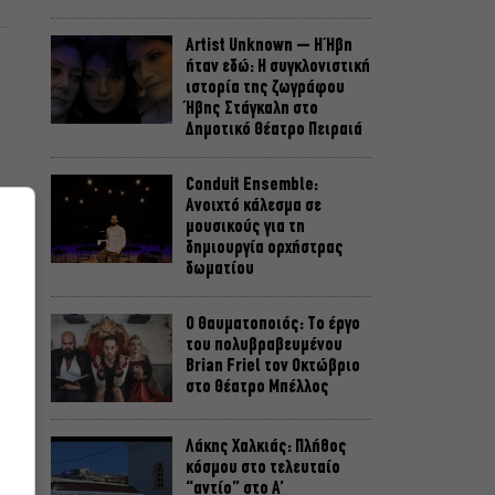
Artist Unknown – Η Ήβη
ήταν εδώ: Η συγκλονιστική
ιστορία της ζωγράφου
Ήβης Στάγκαλη στο
Δημοτικό Θέατρο Πειραιά
Conduit Ensemble:
Ανοιχτό κάλεσμα σε
μουσικούς για τη
δημιουργία ορχήστρας
δωματίου
Ο Θαυματοποιός: Το έργο
του πολυβραβευμένου
Brian Friel τον Οκτώβριο
στο Θέατρο Μπέλλος
Λάκης Χαλκιάς: Πλήθος
κόσμου στο τελευταίο
“αντίο” στο Α’