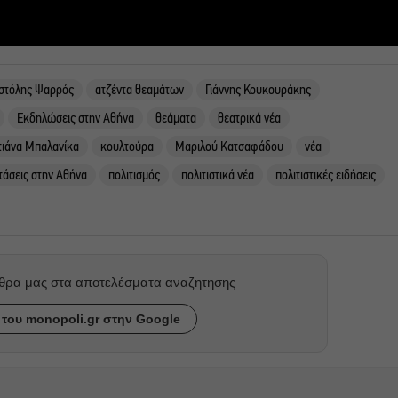
στόλης Ψαρρός
ατζέντα θεαμάτων
Γιάννης Κουκουράκης
Εκδηλώσεις στην Αθήνα
θεάματα
θεατρικά νέα
τιάνα Μπαλανίκα
κουλτούρα
Μαριλού Κατσαφάδου
νέα
άσεις στην Αθήνα
πολιτισμός
πολιτιστικά νέα
πολιτιστικές ειδήσεις
ρθρα μας στα αποτελέσματα αναζητησης
του monopoli.gr στην Google