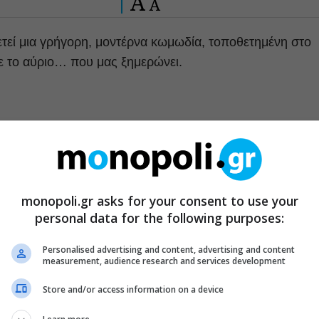
A
A
τεί μια γρήγορη, μοντέρνα κωμωδία, τοποθετημένη στο
ε το αύριο… που μας ξημερώνει.
οσι χρόνια. Ένας γάμος που διαλύεται από μία
 αόριστον, αλλά κανείς δεν τολμά να το πει στον γαμπρό.
ύ μέσω ίντερνετ κι ένα σπίτι που όσο περνά η ώρα…
ξουν οριστικά, θα πρέπει να πούνε την αλήθεια. Όλοι σε
monopoli.gr asks for your consent to use your
personal data for the following purposes:
 την υγειονομική προστασία των θεατών και του
Personalised advertising and content, advertising and content
measurement, audience research and services development
ιμες να υποδεχθούν ξανά το φιλοθεάμον κοινό.
Store and/or access information on a device