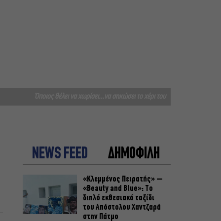
Όποιος θέλει να χωρίσει…να σηκώσει το χέρι του
NEWS FEED
ΔΗΜΟΦΙΛΗ
«Κλεμμένος Πειρατής» –
«Beauty and Blue»: Το
διπλό εκθεσιακό ταξίδι
του Απόστολου Χαντζαρά
στην Πάτμο