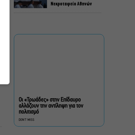
Νεκροταφείο Αθηνών
Μια άλλη Θήβα: Σε ποια
αθηναϊκά θέατρα θα δούμε
την παράσταση το
Φθινόπωρο
ΥΠΠΟ: Αναβαθμίζεται ο
αρχαιολογικός χώρος του
Ραμνούντος
Δήμος Αθηναίων:
Απομάκρυνση 240
τραπεζοκαθισμάτων σε 13
Οι «Τρωάδες» στην Επίδαυρο
επιχειρησιακές δράσεις
αλλάζουν την αντίληψη για τον
πολιτισμό
«Θάλασσα από γυαλί»:
DON'T MISS
Παγκόσμια πρεμιέρα για τη
νέα ταινία του Αλέξη