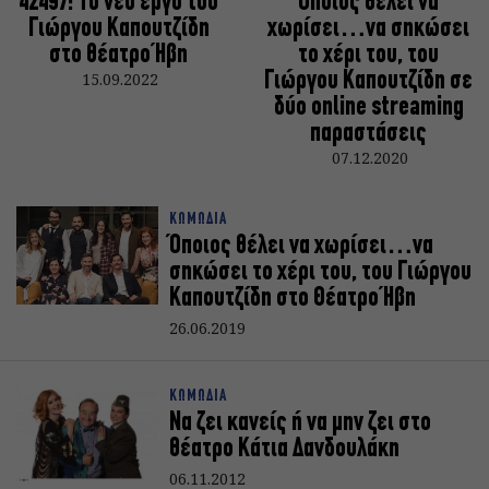
42497: Το νέο έργο του
Όποιος θέλει να
Γιώργου Καπουτζίδη
χωρίσει…να σηκώσει
στο θέατρο Ήβη
το χέρι του, του
15.09.2022
Γιώργου Καπουτζίδη σε
δύο online streaming
παραστάσεις
07.12.2020
ΚΩΜΩΔΙΑ
Όποιος θέλει να χωρίσει…να
σηκώσει το χέρι του, του Γιώργου
Καπουτζίδη στο Θέατρο Ήβη
26.06.2019
ΚΩΜΩΔΙΑ
Να ζει κανείς ή να μην ζει στο
θέατρο Κάτια Δανδουλάκη
06.11.2012