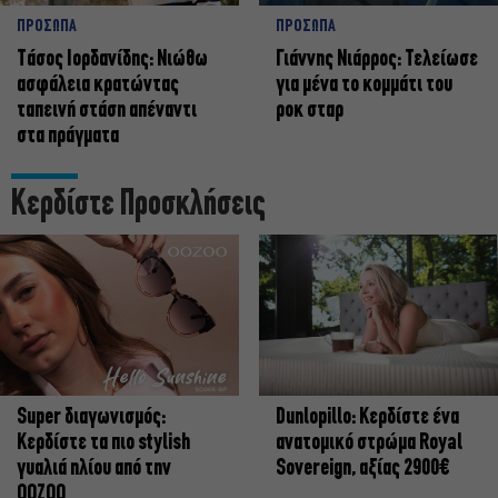
ΠΡΟΣΩΠΑ
ΠΡΟΣΩΠΑ
Tάσος Ιορδανίδης: Νιώθω
Γιάννης Νιάρρος: Τελείωσε
ασφάλεια κρατώντας
για μένα το κομμάτι του
ταπεινή στάση απέναντι
ροκ σταρ
στα πράγματα
Κερδίστε Προσκλήσεις
Super διαγωνισμός:
Dunlopillo: Κερδίστε ένα
Κερδίστε τα πιο stylish
ανατομικό στρώμα Royal
γυαλιά ηλίου από την
Sovereign, αξίας 2900€
OOZOO