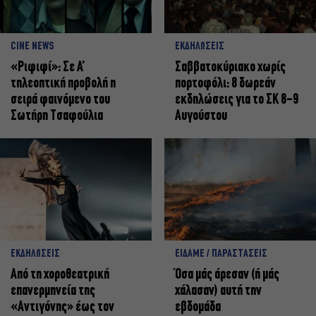
CINE NEWS
ΕΚΔΗΛΩΣΕΙΣ
«Ριφιφί»: Σε Α’
Σαββατοκύριακο χωρίς
τηλεοπτική προβολή η
πορτοφόλι: 8 δωρεάν
σειρά φαινόμενο του
εκδηλώσεις για το ΣΚ 8-9
Σωτήρη Τσαφούλια
Αυγούστου
ΕΚΔΗΛΩΣΕΙΣ
ΕΙΔΑΜΕ / ΠΑΡΑΣΤΑΣΕΙΣ
Από τη χοροθεατρική
Όσα μάς άρεσαν (ή μάς
επανερμηνεία της
χάλασαν) αυτή την
«Αντιγόνης» έως τον
εβδομάδα