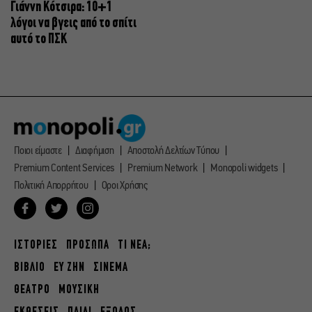
Γιάννη Κότσιρα: 10+1
λόγοι να βγεις από το σπίτι
αυτό το ΠΣΚ
Ποιοι είμαστε
Διαφήμιση
Αποστολή Δελτίων Τύπου
Premium Content Services
Premium Network
Monopoli widgets
Πολιτική Απορρήτου
Οροι Χρήσης
ΙΣΤΟΡΙΕΣ
ΠΡΟΣΩΠΑ
ΤΙ ΝΕΑ;
ΒΙΒΛΙΟ
ΕΥ ΖΗΝ
ΣΙΝΕΜΑ
ΘΕΑΤΡΟ
ΜΟΥΣΙΚΗ