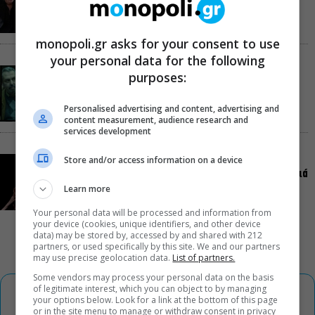
Εκκλησία
monopoli.gr asks for your consent to use
your personal data for the following
«Ριφιφί»: Σε Α’ τηλεοπτική προβολή η σειρά
purposes:
φαινόμενο του Σωτήρη Τσαφούλια
Personalised advertising and content, advertising and
content measurement, audience research and
services development
Store and/or access information on a device
Ρωγμές: Η σόλο χοροθεατρική περφόρμανς της
Χριστίνας Κυριαζίδη στο Δημοτικό Θέατρο Πειραιά
Learn more
Your personal data will be processed and information from
your device (cookies, unique identifiers, and other device
data) may be stored by, accessed by and shared with 212
partners, or used specifically by this site. We and our partners
may use precise geolocation data.
List of partners.
Some vendors may process your personal data on the basis
of legitimate interest, which you can object to by managing
your options below. Look for a link at the bottom of this page
or in the site menu to manage or withdraw consent in privacy