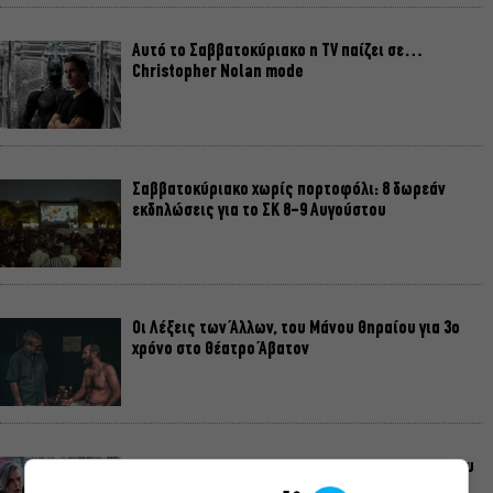
Αυτό το Σαββατοκύριακο η TV παίζει σε…
Christopher Nolan mode
Σαββατοκύριακο χωρίς πορτοφόλι: 8 δωρεάν
εκδηλώσεις για το ΣΚ 8-9 Αυγούστου
Οι Λέξεις των Άλλων, του Μάνου Θηραίου για 3ο
χρόνο στο Θέατρο Άβατον
Δικός σου, Φραντς: Η παράσταση του Αλέξανδρου
Διαμαντή ξανά στην Γερμανόφωνη Ευαγγελική