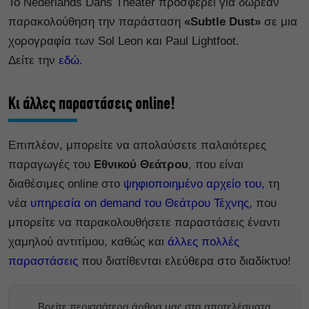
Το Nederlands Dans Theater προσφέρει για δωρεάν
παρακολούθηση την παράσταση
«Subtle Dust»
σε μια
χορογραφία των Sol Leon και Paul Lightfoot.
Δείτε την
εδώ.
Κι άλλες παραστάσεις online!
Επιπλέον, μπορείτε να απολαύσετε παλαιότερες
παραγωγές του
Εθνικού Θεάτρου
, που είναι
διαθέσιμες online στο
ψηφιοποιημένο αρχείο του,
τη
νέα
υπηρεσία on demand του Θεάτρου Τέχνης,
που
μπορείτε να παρακολουθήσετε παραστάσεις έναντι
χαμηλού αντιτίμου, καθώς και
άλλες πολλές
παραστάσεις
που διατίθενται ελεύθερα στο διαδίκτυο!
Βρείτε περισσότερα άρθρα μας στα αποτελέσματα