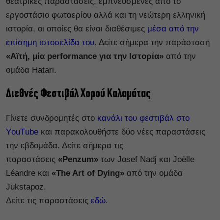
θεατρικές παραστάσεις, εμπνευσμένες από το
εργοστάσιο φωταερίου αλλά και τη νεώτερη ελληνική
ιστορία, οι οποίες θα είναι διαθέσιμες
μέσα από την
επίσημη ιστοσελίδα του
. Δείτε σήμερα την παράσταση
«Αϊτή, μία performance για την Ιστορία»
από την
ομάδα Hatari.
Διεθνές Φεστιβάλ Χορού Καλαμάτας
Γίνετε συνδρομητές στο
κανάλι του φεστιβάλ στο
ΥouΤube
και παρακολουθήστε δύο νέες παραστάσεις
την εβδομάδα. Δείτε σήμερα τις
παραστάσεις
«Penzum»
των Josef Nadj και Joëlle
Léandre και
«The Art of Dying»
από την ομάδα
Jukstapoz.
Δείτε τις παραστάσεις
εδώ.