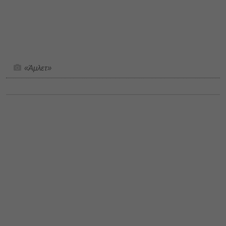
«Άμλετ»