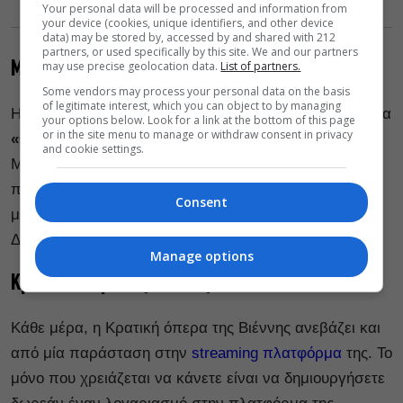
Your personal data will be processed and information from
your device (cookies, unique identifiers, and other device
data) may be stored by, accessed by and shared with 212
partners, or used specifically by this site. We and our partners
may use precise geolocation data.
List of partners.
Metropolitan Opera Νέας Υόρκης
Some vendors may process your personal data on the basis
of legitimate interest, which you can object to by managing
Η Metropolitan Opera Νέας Υόρκης προβάλει την όπερα
your options below. Look for a link at the bottom of this page
or in the site menu to manage or withdraw consent in privacy
«Οι γάμοι του Φίγκαρο»
του Βόλφγκανγκ Αμαντέους
and cookie settings.
Μότσαρτ,σε μουσική διεύθυνση του Τζέιμς Λέβιν. Η
παράσταση θα είναι διαθέσιμη μέχρι τις 02:00 μετά τα
Consent
μεσάνυχτα της επόμενης ημέρας.
Δείτε την παράσταση
εδώ.
Manage options
Κρατική όπερα της Βιέννης
Κάθε μέρα, η Κρατική όπερα της Βιέννης ανεβάζει και
από μία παράσταση στην
streaming πλατφόρμα
της. Το
μόνο που χρειάζεται να κάνετε είναι να δημιουργήσετε