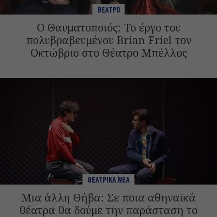
ΘΕΑΤΡΟ
Ο Θαυματοποιός: Το έργο του
πολυβραβευμένου Brian Friel τον
Οκτώβριο στο Θέατρο Μπέλλος
ΘΕΑΤΡΙΚΑ ΝΕΑ
Μια άλλη Θήβα: Σε ποια αθηναϊκά
θέατρα θα δούμε την παράσταση το