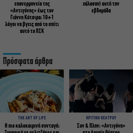
επανερμηνεία της
χάλασαν) αυτή την
«Αντιγόνης» έως τον
εβδομάδα
Γιάννη Κότσιρα: 10+1
λόγοι να βγεις από το σπίτι
αυτό το ΠΣΚ
Πρόσφατα άρθρα
THE ART OF LIFE
ΚΡΙΤΙΚΗ ΘΕΑΤΡΟΥ
Η πιο καλοκαιρινή συνταγή:
Συν & Πλην: «Αντιγόνη»
Ζυμαρικά με μελιτζάνες και
στο Αρχαίο Θέατρο