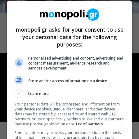
ΘΕΑΤΡΟ
Δικός σου, Φραντς: Η παράσταση του
Αλέξανδρου Διαμαντή ξανά στην
monopoli.gr asks for your consent to use
Γερμανόφωνη Ευαγγελική Εκκλησία
your personal data for the following
purposes:
Personalised advertising and content, advertising and
content measurement, audience research and
services development
Store and/or access information on a device
Learn more
Your personal data will be processed and information from
your device (cookies, unique identifiers, and other device
data) may be stored by, accessed by and shared with 212
ΘΕΑΤΡΟ
partners, or used specifically by this site. We and our partners
may use precise geolocation data.
List of partners.
Ρωγμές: Η σόλο χοροθεατρική
Some vendors may process your personal data on the basis
περφόρμανς της Χριστίνας Κυριαζίδη
of legitimate interest, which you can object to by managing