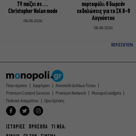
TV παίζει σε…
πορτοφόλι: 8 δωρεάν
Christopher Nolan mode
εκδηλώσεις για το ΣΚ 8-9
Αυγούστου
08.08.2026
08.08.2026
ΠΕΡΙΣΣΟΤΕΡΑ
Ποιοι είμαστε
Διαφήμιση
Αποστολή Δελτίων Τύπου
Premium Content Services
Premium Network
Monopoli widgets
Πολιτική Απορρήτου
Οροι Χρήσης
ΙΣΤΟΡΙΕΣ
ΠΡΟΣΩΠΑ
ΤΙ ΝΕΑ;