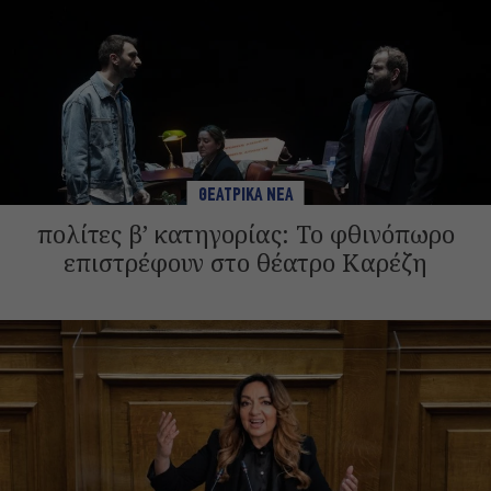
ΘΕΑΤΡΙΚΑ ΝΕΑ
πολίτες β’ κατηγορίας: Το φθινόπωρο
επιστρέφουν στο θέατρο Καρέζη