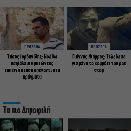
ΠΡΟΣΩΠΑ
ΠΡΟΣΩΠΑ
Tάσος Ιορδανίδης: Νιώθω
Γιάννης Νιάρρος: Τελείωσε
ασφάλεια κρατώντας
για μένα το κομμάτι του ροκ
ταπεινή στάση απέναντι στα
σταρ
πράγματα
Τα πιο Δημοφιλή