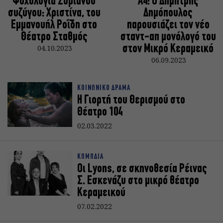
Ψυχολογία Συριανού
Α4: Ο Δημήτρης
συζύγου: Χριστίνα, του
Δημόπουλος
Εμμανουήλ Ροΐδη στο
παρουσιάζει τον νέο
Θέατρο Σταθμός
σταντ-απ μονόλογό του
04.10.2023
στον Μικρό Κεραμεικό
06.09.2023
ΚΟΙΝΩΝΙΚΟ ΔΡΑΜΑ
Η Γιορτή του Θερισμού στο
Θέατρο 104
02.03.2022
ΚΩΜΩΔΙΑ
Οι Lyons, σε σκηνοθεσία Ρέινας
Σ. Εσκενάζυ στο μικρό θέατρο
Κεραμεικού
07.02.2022