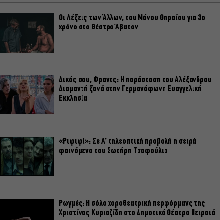
Οι Λέξεις των Άλλων, του Μάνου Θηραίου για 3ο
χρόνο στο Θέατρο Άβατον
Δικός σου, Φραντς: Η παράσταση του Αλέξανδρου
Διαμαντή ξανά στην Γερμανόφωνη Ευαγγελική
Εκκλησία
«Ριφιφί»: Σε Α’ τηλεοπτική προβολή η σειρά
φαινόμενο του Σωτήρη Τσαφούλια
Ρωγμές: Η σόλο χοροθεατρική περφόρμανς της
Χριστίνας Κυριαζίδη στο Δημοτικό Θέατρο Πειραιά