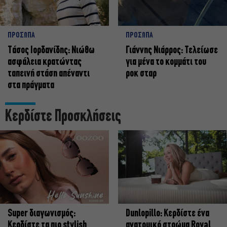
ΠΡΟΣΩΠΑ
ΠΡΟΣΩΠΑ
Tάσος Ιορδανίδης: Νιώθω
Γιάννης Νιάρρος: Τελείωσε
ασφάλεια κρατώντας
για μένα το κομμάτι του
ταπεινή στάση απέναντι
ροκ σταρ
στα πράγματα
Κερδίστε Προσκλήσεις
Super διαγωνισμός:
Dunlopillo: Κερδίστε ένα
Κερδίστε τα πιο stylish
ανατομικό στρώμα Royal