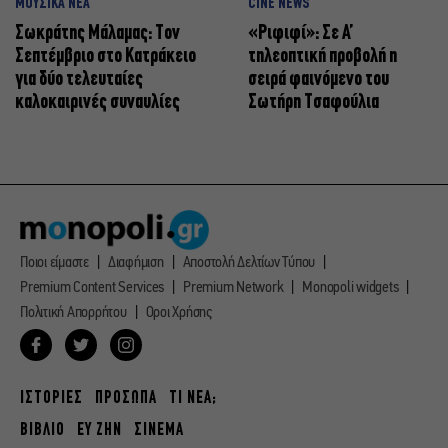
ΜΟΥΣΙΚΑ ΝΕΑ
CINE NEWS
Σωκράτης Μάλαμας: Τον
«Ριφιφί»: Σε Α’
Σεπτέμβριο στο Κατράκειο
τηλεοπτική προβολή η
για δύο τελευταίες
σειρά φαινόμενο του
καλοκαιρινές συναυλίες
Σωτήρη Τσαφούλια
Ποιοι είμαστε
Διαφήμιση
Αποστολή Δελτίων Τύπου
Premium Content Services
Premium Network
Monopoli widgets
Πολιτική Απορρήτου
Οροι Χρήσης
ΙΣΤΟΡΙΕΣ
ΠΡΟΣΩΠΑ
ΤΙ ΝΕΑ;
ΒΙΒΛΙΟ
ΕΥ ΖΗΝ
ΣΙΝΕΜΑ