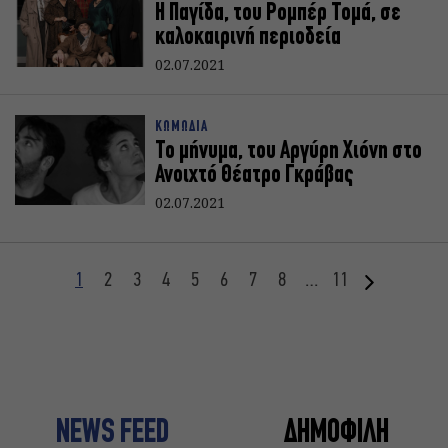
Η Παγίδα, του Ρομπέρ Τομά, σε
καλοκαιρινή περιοδεία
02.07.2021
ΚΩΜΩΔΙΑ
Το μήνυμα, του Αργύρη Χιόνη στο
Ανοιχτό Θέατρο Γκράβας
02.07.2021
1
2
3
4
5
6
7
8
…
11
NEWS FEED
ΔΗΜΟΦΙΛΗ