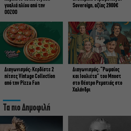
γυαλιά ηλίου από την
Sovereign, αξίας 2900€
OOZOO
Διαγωνισμός: Κερδίστε 2
Διαγωνισμός: “Ρωμαίος
πίτσες Vintage Collection
και Ιουλιέτα” του Μποστ
από την Pizza Fan
στο Θέατρο Ρεματιάς στο
Χαλάνδρι
Τα πιο Δημοφιλή