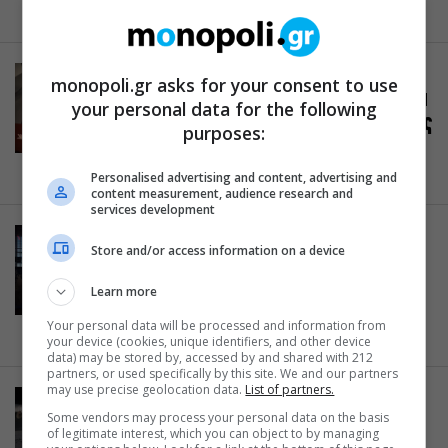
03.08.2021
ΚΟΥΚΛΟΘΕΑΤΡΟ
monopoli.gr asks for your consent to use
Η Κοκκινοσκουφίτσα και τα άγρια
your personal data for the following
φύλλα, σε σκηνοθεσία της Έλενας
purposes:
Μαυρίδου σε περιοδεία
28.07.2021
Personalised advertising and content, advertising and
content measurement, audience research and
services development
ΔΡΑΜΑ
Store and/or access information on a device
Οδύσσεια. Μια ιστορία για το
Χόλλυγουντ, του Κριστόφ
Learn more
Βαρλικόφσκι στην Πειραιώς 260
Your personal data will be processed and information from
27.07.2021
your device (cookies, unique identifiers, and other device
data) may be stored by, accessed by and shared with 212
partners, or used specifically by this site. We and our partners
may use precise geolocation data.
List of partners.
ΚΡΙΤΙΚΗ ΘΕΑΤΡΟΥ
Some vendors may process your personal data on the basis
Συν & Πλην: «Ιχνευταί» του
of legitimate interest, which you can object to by managing