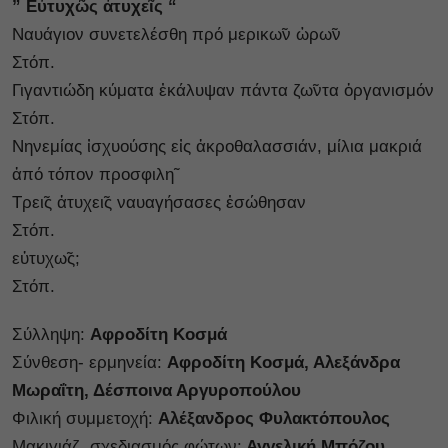
” Εὐτυχῶς ἀτυχεῖς “
Ναυάγιον συνετελέσθη πρό μερικω̃ν ὡρω̃ν
Στόπ.
Γιγαντιώδη κύματα ἐκάλυψαν πάντα ζω̃ντα ὀργανισμόν
Στόπ.
Νηνεμίας ἰσχυούσης εἰς ἀκροθαλασσιάν, μίλια μακριά
ἀπό τόπον προσφιλη̃
Τρει̃ς ἀτυχει̃ς ναυαγήσασες ἐσώθησαν
Στόπ.
εὐτυχω̃ς;
Στόπ.
Σύλληψη:
Αφροδίτη Κοσμά
Σύνθεση- ερμηνεία:
Αφροδίτη Κοσμά, Αλεξάνδρα
Μωραΐτη, Δέσποινα Αργυροπούλου
Φιλική συμμετοχή:
Αλέξανδρος Φυλακτόπουλος
Μακιγιάζ, σχεδιασμός φώτων:
Αγγελική Μπόζου