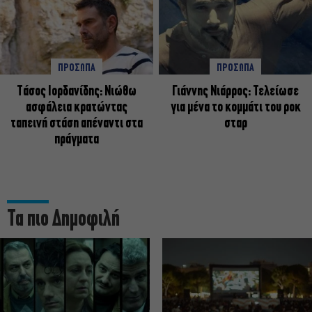
ΠΡΟΣΩΠΑ
ΠΡΟΣΩΠΑ
Tάσος Ιορδανίδης: Νιώθω
Γιάννης Νιάρρος: Τελείωσε
ασφάλεια κρατώντας
για μένα το κομμάτι του ροκ
ταπεινή στάση απέναντι στα
σταρ
πράγματα
Τα πιο Δημοφιλή