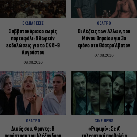
ΕΚΔΗΛΩΣΕΙΣ
ΘΕΑΤΡΟ
Σαββατοκύριακο χωρίς
Οι Λέξεις των Άλλων, του
πορτοφόλι: 8 δωρεάν
Μάνου Θηραίου για 3ο
εκδηλώσεις για το ΣΚ 8-9
χρόνο στο Θέατρο Άβατον
Αυγούστου
07.08.2026
08.08.2026
ΘΕΑΤΡΟ
CINE NEWS
Δικός σου, Φραντς: Η
«Ριφιφί»: Σε Α’
παράσταση του Αλέξανδρου
τηλεοπτική προβολή η