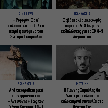
CINE NEWS
ΕΚΔΗΛΩΣΕΙΣ
«Ριφιφί»: Σε Α’
Σαββατοκύριακο χωρίς
τηλεοπτική προβολή η
πορτοφόλι: 8 δωρεάν
σειρά φαινόμενο του
εκδηλώσεις για το ΣΚ 8-9
Σωτήρη Τσαφούλια
Αυγούστου
ΕΚΔΗΛΩΣΕΙΣ
ΜΟΥΣΙΚΗ
Από τη χοροθεατρική
Ο Γιάννης Χαρούλης θα
επανερμηνεία της
δώσει μια τελευταία
«Αντιγόνης» έως τον
καλοκαιρινή συναυλία στο
Γιάννη Κότσιρα: 10+1
Θέατρο Γης