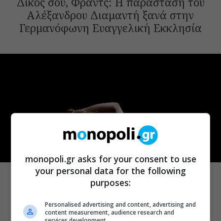
Δικός σου, Φραντς: Η παράσταση του
Αλέξανδρου Διαμαντή ξανά στην
Γερμανόφωνη Ευαγγελική Εκκλησία
monopoli.gr asks for your consent to use
ΘΕΑΤΡΟ
your personal data for the following
Ρωγμές: Η σόλο χοροθεατρική
purposes:
περφόρμανς της Χριστίνας Κυριαζίδη
στο Δημοτικό Θέατρο Πειραιά
Personalised advertising and content, advertising and
content measurement, audience research and
services development