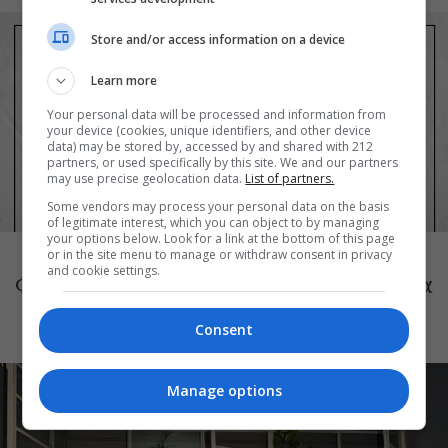
Store and/or access information on a device
Learn more
Your personal data will be processed and information from
your device (cookies, unique identifiers, and other device
data) may be stored by, accessed by and shared with 212
partners, or used specifically by this site. We and our partners
may use precise geolocation data.
List of partners.
Some vendors may process your personal data on the basis
ΘΕΑΤΡΟ
of legitimate interest, which you can object to by managing
your options below. Look for a link at the bottom of this page
Τόσο Όσο: Η stand-up comedy των
or in the site menu to manage or withdraw consent in privacy
and cookie settings.
Φουντούλη-Σπηλιόπουλου στην Ταράτσα
του Λαμπέτη
Consent
Manage options