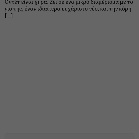
Οντέτ είναι χήρα. Ζει σε ένα μικρό διαμέρισμα με το
γιο της, έναν ιδιαίτερα ευχάριστο νέο, και την κόρη
[…]