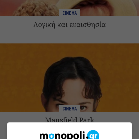
CINEMA
Λογική και ευαισθησία
CINEMA
Mansfield Park