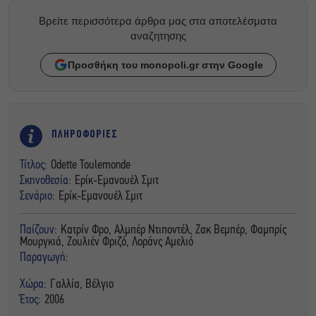
Βρείτε περισσότερα άρθρα μας στα αποτελέσματα
αναζητησης
Προσθήκη του monopoli.gr στην Google
ΠΛΗΡΟΦΟΡΙΕΣ
Τίτλος:
Odette Toulemonde
Σκηνοθεσία:
Ερίκ-Εμανουέλ Σμιτ
Σενάριο:
Ερίκ-Εμανουέλ Σμιτ
Παίζουν:
Κατρίν Φρο, Αλμπέρ Ντιποντέλ, Ζακ Βεμπέρ, Φαμπρίς
Μουργκιά, Ζουλιέν Φριζό, Λοράνς Αμελιό
Παραγωγή:
Χώρα:
Γαλλία, Βέλγιο
Έτος:
2006