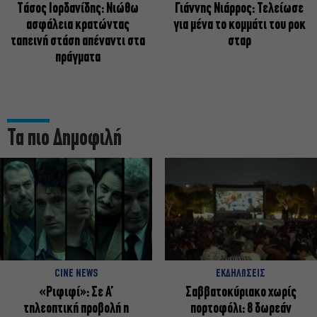
Tάσος Ιορδανίδης: Νιώθω
Γιάννης Νιάρρος: Τελείωσε
ασφάλεια κρατώντας
για μένα το κομμάτι του ροκ
ταπεινή στάση απέναντι στα
σταρ
πράγματα
Τα πιο Δημοφιλή
CINE NEWS
ΕΚΔΗΛΩΣΕΙΣ
«Ριφιφί»: Σε Α’
Σαββατοκύριακο χωρίς
τηλεοπτική προβολή η
πορτοφόλι: 8 δωρεάν