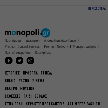
ΠΕΡΙΣΣΟΤΕΡΑ
Ποιοι είμαστε
Διαφήμιση
Αποστολή Δελτίων Τύπου
Premium Content Services
Premium Network
Monopoli widgets
Πολιτική Απορρήτου
Οροι Χρήσης
ΙΣΤΟΡΙΕΣ
ΠΡΟΣΩΠΑ
ΤΙ ΝΕΑ;
ΒΙΒΛΙΟ
ΕΥ ΖΗΝ
ΣΙΝΕΜΑ
ΘΕΑΤΡΟ
ΜΟΥΣΙΚΗ
ΕΚΘΕΣΕΙΣ
ΠΑΙΔΙ
ΕΞΟΔΟΣ
ΣΤΗΝ ΠΟΛΗ
ΚΕΡΔΙΣΤΕ ΠΡΟΣΚΛΗΣΕΙΣ
ART MEETS FASHION