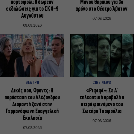
πορτοφόλι: 8 δωρεάν
Μάνου Θηραίου για 3ο
εκδηλώσεις για το ΣΚ 8-9
χρόνο στο Θέατρο Άβατον
Αυγούστου
07.08.2026
08.08.2026
ΘΕΑΤΡΟ
CINE NEWS
Δικός σου, Φραντς: Η
«Ριφιφί»: Σε Α’
παράσταση του Αλέξανδρου
τηλεοπτική προβολή η
Διαμαντή ξανά στην
σειρά φαινόμενο του
Γερμανόφωνη Ευαγγελική
Σωτήρη Τσαφούλια
Εκκλησία
07.08.2026
07.08.2026