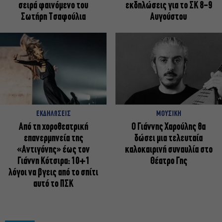
σειρά φαινόμενο του
εκδηλώσεις για το ΣΚ 8-9
Σωτήρη Τσαφούλια
Αυγούστου
ΕΚΔΗΛΩΣΕΙΣ
ΜΟΥΣΙΚΗ
Από τη χοροθεατρική
Ο Γιάννης Χαρούλης θα
επανερμηνεία της
δώσει μια τελευταία
«Αντιγόνης» έως τον
καλοκαιρινή συναυλία στο
Γιάννη Κότσιρα: 10+1
Θέατρο Γης
λόγοι να βγεις από το σπίτι
αυτό το ΠΣΚ