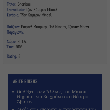
Τίτλος:
Shortbus
Σκηνοθεσία:
Τζον Κάμερον Μίτσελ
Σενάριο:
Τζον Κάμερον Μίτσελ
Παίζουν:
Ραφαέλ Μπάρκερ, Πολ Ντόσον, Τζάστιν Μποντ
Παραγωγή:
Χώρα:
Η.Π.Α.
Έτος:
2006
Rating:
4
ΔΕΙΤΕ ΕΠΙΣΗΣ
Οι Λέξεις των Άλλων, του Μάνου
Θηραίου για 3ο χρόνο στο Θέατρο
Άβατον
Δικός σου, Φραντς: Η παράσταση του