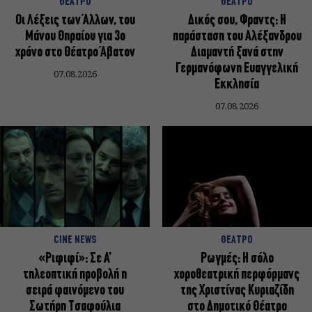
ΘΕΑΤΡΟ
ΘΕΑΤΡΟ
Οι Λέξεις των Άλλων, του
Δικός σου, Φραντς: Η
Μάνου Θηραίου για 3ο
παράσταση του Αλέξανδρου
χρόνο στο Θέατρο Άβατον
Διαμαντή ξανά στην
Γερμανόφωνη Ευαγγελική
07.08.2026
Εκκλησία
07.08.2026
CINE NEWS
ΘΕΑΤΡΟ
«Ριφιφί»: Σε Α’
Ρωγμές: Η σόλο
τηλεοπτική προβολή η
χοροθεατρική περφόρμανς
σειρά φαινόμενο του
της Χριστίνας Κυριαζίδη
Σωτήρη Τσαφούλια
στο Δημοτικό Θέατρο