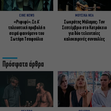
CINE NEWS
ΜΟΥΣΙΚΑ ΝΕΑ
«Ριφιφί»: Σε Α’
Σωκράτης Μάλαμας: Τον
τηλεοπτική προβολή η
Σεπτέμβριο στο Κατράκειο
σειρά φαινόμενο του
για δύο τελευταίες
Σωτήρη Τσαφούλια
καλοκαιρινές συναυλίες
Πρόσφατα άρθρα