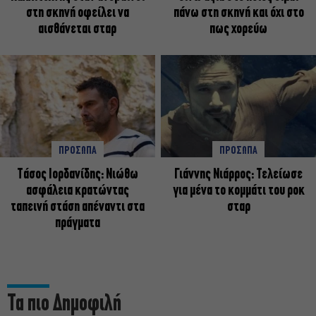
στη σκηνή οφείλει να
πάνω στη σκηνή και όχι στο
αισθάνεται σταρ
πως χορεύω
ΠΡΟΣΩΠΑ
ΠΡΟΣΩΠΑ
Tάσος Ιορδανίδης: Νιώθω
Γιάννης Νιάρρος: Τελείωσε
ασφάλεια κρατώντας
για μένα το κομμάτι του ροκ
ταπεινή στάση απέναντι στα
σταρ
πράγματα
Τα πιο Δημοφιλή