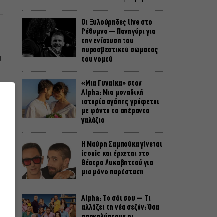
Οι Ξυλούρηδες live στο
Ρέθυμνο – Πανηγύρι για
την ενίσχυση του
πυροσβεστικού σώματος
ι
του νομού
«Μια Γυναίκα» στον
Alpha: Μια μοναδική
ιστορία αγάπης γράφεται
με φόντο το απέραντο
γαλάζιο
Η Μαύρη Σαμπούκα γίνεται
iconic και έρχεται στο
Θέατρο Λυκαβηττού για
μια μόνο παράσταση
Alpha: Το σόι σου – Τι
αλλάζει τη νέα σεζόν; Όσα
αποκαλύπτουν οι