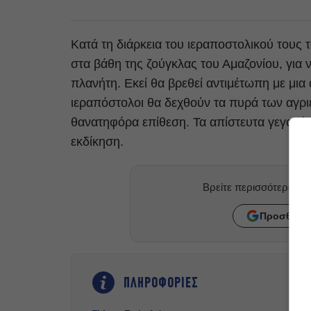
Κατά τη διάρκεια του ιεραποστολικού τους 
στα βάθη της ζούγκλας του Αμαζονίου, για 
πλανήτη. Εκεί θα βρεθεί αντιμέτωπη με μια 
ιεραπόστολοι θα δεχθούν τα πυρά των αγριε
θανατηφόρα επίθεση. Τα απίστευτα γεγονό
εκδίκηση.
Βρείτε περισσότερα ά
Προσθήκη 
ΠΛΗΡΟΦΟΡΙΕΣ