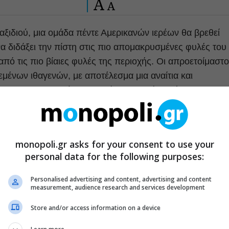
A
A
ταξιδιού, μια ομάδα πέντε Αμερικανών ιερέων θα βρεθεί
να διδάξει την πίστη στις πιο απομακρυσμένες φυλές του
από τις πιο βίαιες φυλές της περιοχής. Οι απροετοίμαστο
μένων ιθαγενών, με αποτέλεσμα μια αναίτια και
τα που ακολουθούν, θα αλλάξουν την άποψή σας για την
ρθρα μας στα αποτελέσματα αναζητησης
monopoli.gr asks for your consent to use your
personal data for the following purposes:
του monopoli.gr στην Google
Personalised advertising and content, advertising and content
measurement, audience research and services development
Store and/or access information on a device