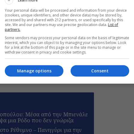
Learn more
Your personal data will be processed and information from your device
(cookies, unique identifiers, and other device data) may be stored by,
accessed by and shared with 212 partners, or used specifically by this
site. We and our partners may use precise geolocation data.
List of
partners.
μαν, Κριστίνα Σούζα
Some vendors may process your personal data on the basis of legitimate
interest, which you can object to by managing your options below. Look
for a link at the bottom of this page or in the site menu to manage or
withdraw consent in privacy and cookie settings.
Manage options
Consent
οπούλου: Μέσα από την Μπιενάλε
ψα μια Ρόδο που δεν γνώριζα
 στο Ρέθυμνο – Πανηγύρι για την