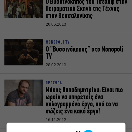
Ο Βυσσινόκηπος του Τσέχοφ στην
Πειραματική Σκηνή της Τέχνης
στην Θεσσαλονίκης
20.03.2013
MONOPOLI TV
Ο “Βυσσινόκηπος” στο Monopoli
TV
28.02.2013
ΠΡΟΣΩΠΑ
Μάκης Παπαδημητρίου: Είναι πιο
ωραίο να υπηρετείς ένα
καλογραμμένο έργο, από το να
σώζεις ένα κακό έργο!
16.11.2012