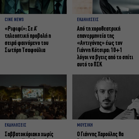
CINE NEWS
ΕΚΔΗΛΩΣΕΙΣ
«Ριφιφί»: Σε Α’
Από τη χοροθεατρική
τηλεοπτική προβολή η
επανερμηνεία της
σειρά φαινόμενο του
«Αντιγόνης» έως τον
Σωτήρη Τσαφούλια
Γιάννη Κότσιρα: 10+1
λόγοι να βγεις από το σπίτι
αυτό το ΠΣΚ
ΕΚΔΗΛΩΣΕΙΣ
ΜΟΥΣΙΚΗ
Σαββατοκύριακο χωρίς
Ο Γιάννης Χαρούλης θα