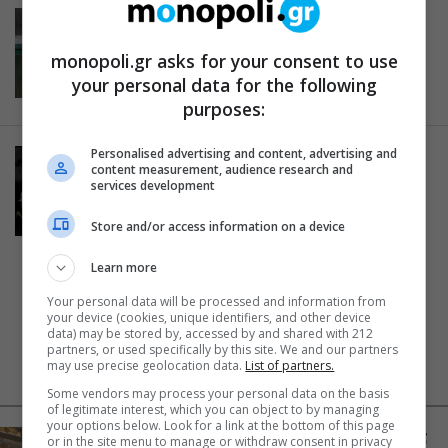
ΣΥΓΧΡΟΝΟ
КИЕВ (Κίεβο) του Σέρχιο
monopoli.gr asks for your consent to use
Μπλάνκο Νάμα στο Επί Κολωνώ
your personal data for the following
28.09.2012
purposes:
Personalised advertising and content, advertising and
ΕΙΔΑΜΕ / ΠΑΡΑΣΤΑΣΕΙΣ
content measurement, audience research and
“Η Αυλή των θαυμάτων” στο
services development
Εθνικό- Εξόριστος στον τόπο
Store and/or access information on a device
σου!
20.12.2011
Learn more
Your personal data will be processed and information from
your device (cookies, unique identifiers, and other device
data) may be stored by, accessed by and shared with 212
partners, or used specifically by this site. We and our partners
may use precise geolocation data.
List of partners.
NEWS FEED
ΔΗΜΟΦΙΛΗ
Some vendors may process your personal data on the basis
of legitimate interest, which you can object to by managing
your options below. Look for a link at the bottom of this page
Αύγουστος στην Αθήνα: 5 μαγαζιά που κάνουν τις
or in the site menu to manage or withdraw consent in privacy