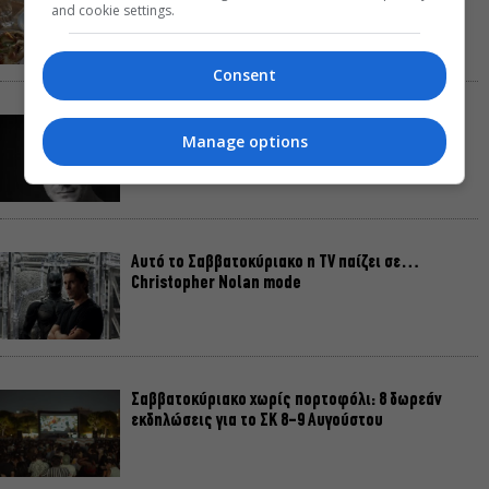
διακοπές να μοιάζουν λίγο πιο κοντά
and cookie settings.
Consent
Παναγώτης Χ. Βούρος: Η “Παραξενιά” είναι η
Manage options
δύναμή μας να μπορούμε να διαφέρουμε
Αυτό το Σαββατοκύριακο η TV παίζει σε…
Christopher Nolan mode
Σαββατοκύριακο χωρίς πορτοφόλι: 8 δωρεάν
εκδηλώσεις για το ΣΚ 8-9 Αυγούστου