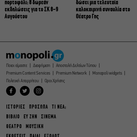
πορτοφόλι: 8 δωρεάν
δώσει μια τελευταία
εκδηλώσεις για το ΣΚ 8-9
καλοκαιρινή συναυλία στο
Αυγούστου
Θέατρο Γης
Ποιοι είμαστε
Διαφήμιση
Αποστολή Δελτίων Τύπου
Premium Content Services
Premium Network
Monopoli widgets
Πολιτική Απορρήτου
Οροι Χρήσης
ΙΣΤΟΡΙΕΣ
ΠΡΟΣΩΠΑ
ΤΙ ΝΕΑ;
ΒΙΒΛΙΟ
ΕΥ ΖΗΝ
ΣΙΝΕΜΑ
ΘΕΑΤΡΟ
ΜΟΥΣΙΚΗ
ΕΚΘΕΣΕΙΣ
ΠΑΙΔΙ
ΕΞΟΔΟΣ