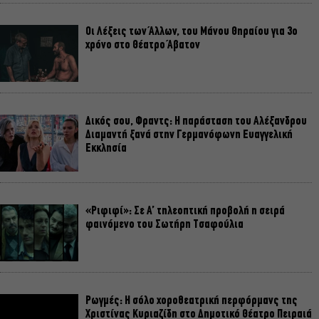
Οι Λέξεις των Άλλων, του Μάνου Θηραίου για 3ο
χρόνο στο Θέατρο Άβατον
Δικός σου, Φραντς: Η παράσταση του Αλέξανδρου
Διαμαντή ξανά στην Γερμανόφωνη Ευαγγελική
Εκκλησία
«Ριφιφί»: Σε Α’ τηλεοπτική προβολή η σειρά
φαινόμενο του Σωτήρη Τσαφούλια
Ρωγμές: Η σόλο χοροθεατρική περφόρμανς της
Χριστίνας Κυριαζίδη στο Δημοτικό Θέατρο Πειραιά