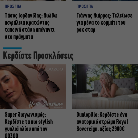
ΠΡΟΣΩΠΑ
ΠΡΟΣΩΠΑ
Tάσος Ιορδανίδης: Νιώθω
Γιάννης Νιάρρος: Τελείωσε
ασφάλεια κρατώντας
για μένα το κομμάτι του
ταπεινή στάση απέναντι
ροκ σταρ
στα πράγματα
Κερδίστε Προσκλήσεις
Super διαγωνισμός:
Dunlopillo: Κερδίστε ένα
Κερδίστε τα πιο stylish
ανατομικό στρώμα Royal
γυαλιά ηλίου από την
Sovereign, αξίας 2900€
OOZOO