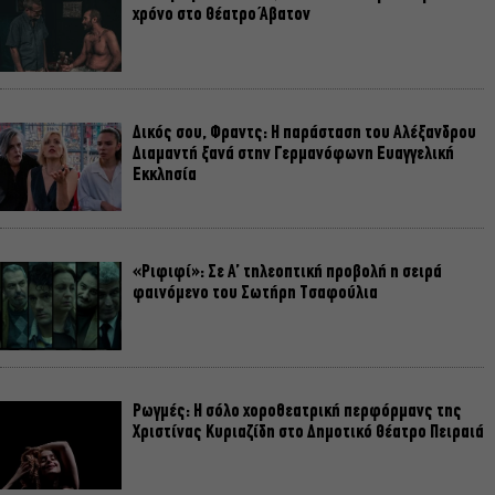
χρόνο στο Θέατρο Άβατον
Δικός σου, Φραντς: Η παράσταση του Αλέξανδρου
Διαμαντή ξανά στην Γερμανόφωνη Ευαγγελική
Εκκλησία
«Ριφιφί»: Σε Α’ τηλεοπτική προβολή η σειρά
φαινόμενο του Σωτήρη Τσαφούλια
Ρωγμές: Η σόλο χοροθεατρική περφόρμανς της
Χριστίνας Κυριαζίδη στο Δημοτικό Θέατρο Πειραιά