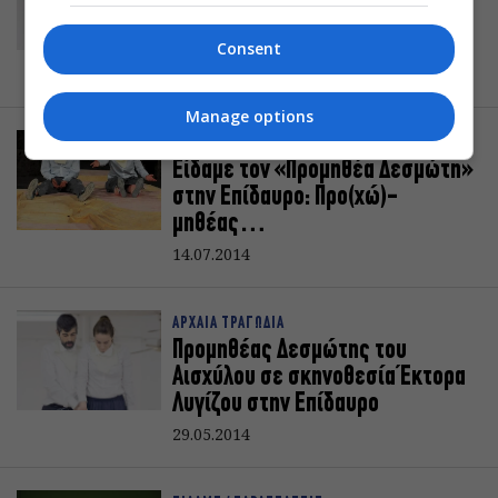
Αισχύλου σε σκηνοθεσία Έκτορα
Λυγίζου στην Πειραιώς 260
Consent
25.08.2014
Manage options
ΕΙΔΑΜΕ / ΠΑΡΑΣΤΑΣΕΙΣ
Είδαμε τον «Προμηθέα Δεσμώτη»
στην Επίδαυρο: Προ(χώ)-
μηθέας…
14.07.2014
ΑΡΧΑΙΑ ΤΡΑΓΩΔΙΑ
Προμηθέας Δεσμώτης του
Αισχύλου σε σκηνοθεσία Έκτορα
Λυγίζου στην Επίδαυρο
29.05.2014