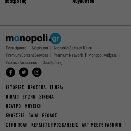
Θέατρο Γης
Αυγούστου
Ποιοι είμαστε
Διαφήμιση
Αποστολή Δελτίων Τύπου
Premium Content Services
Premium Network
Monopoli widgets
Πολιτική Απορρήτου
Οροι Χρήσης
ΙΣΤΟΡΙΕΣ
ΠΡΟΣΩΠΑ
ΤΙ ΝΕΑ;
ΒΙΒΛΙΟ
ΕΥ ΖΗΝ
ΣΙΝΕΜΑ
ΘΕΑΤΡΟ
ΜΟΥΣΙΚΗ
ΕΚΘΕΣΕΙΣ
ΠΑΙΔΙ
ΕΞΟΔΟΣ
ΣΤΗΝ ΠΟΛΗ
ΚΕΡΔΙΣΤΕ ΠΡΟΣΚΛΗΣΕΙΣ
ART MEETS FASHION