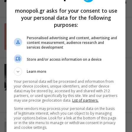
βραβείου Χορν στην καριέρα τους
09.03.2015
monopoli.gr asks for your consent to use
your personal data for the following
purposes:
ΠΡΟΣΩΠΑ
Θάνος Τοκάκης: Όλοι μέσα μας
Personalised advertising and content, advertising and
έχουμε έναν φασίστα…
content measurement, audience research and
services development
26.09.2014
Store and/or access information on a device
ΕΙΔΑΜΕ / ΠΑΡΑΣΤΑΣΕΙΣ
Learn more
Είδαμε το «Μεφίστο» στο
Δημοτικό Θέατρο Πειραιά- Το
Your personal data will be processed and information from
your device (cookies, unique identifiers, and other device
αυγό του φιδιού και της
data) may be stored by, accessed by and shared with 212
φιλοδοξίας
partners, or used specifically by this site. We and our partners
may use precise geolocation data.
List of partners.
24.09.2014
Some vendors may process your personal data on the basis
of legitimate interest, which you can object to by managing
your options below. Look for a link at the bottom of this page
or in the site menu to manage or withdraw consent in privacy
ΑΡΧΑΙΑ ΤΡΑΓΩΔΙΑ
and cookie settings.
Προμηθέας Δεσμώτης του