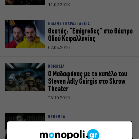
11.02.2018
ΕΙΔΑΜΕ / ΠΑΡΑΣΤΑΣΕΙΣ
Θεατής: “Εmigreδες” στο Θέατρο
Οδού Κεφαλληνίας
07.03.2016
ΚΩΜΩΔΙΑ
Ο Μαδαφάκας με το καπέλο του
Steven Adly Guirgis στο Skrow
Theater
23.10.2015
ΠΡΟΣΩΠΑ
Οι διάδοχοι του Χορν: 14 ηθοποιοί
αποτιμούν τον αντίκτυπο του