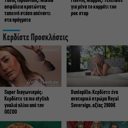
Tάσος Ιορδανίδης: Νιώθω
Γιάννης Νιάρρος: Τελείωσε
ασφάλεια κρατώντας
για μένα το κομμάτι του
ταπεινή στάση απέναντι
ροκ σταρ
στα πράγματα
Κερδίστε Προσκλήσεις
Super διαγωνισμός:
Dunlopillo: Κερδίστε ένα
Κερδίστε τα πιο stylish
ανατομικό στρώμα Royal
γυαλιά ηλίου από την
Sovereign, αξίας 2900€
OOZOO