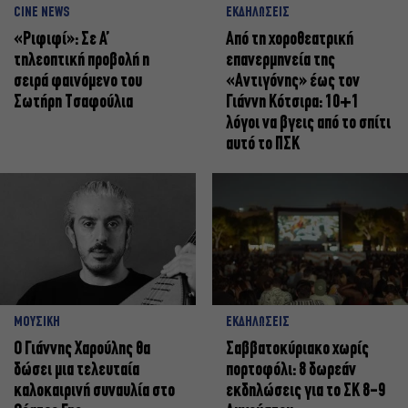
CINE NEWS
ΕΚΔΗΛΩΣΕΙΣ
«Ριφιφί»: Σε Α’
Από τη χοροθεατρική
τηλεοπτική προβολή η
επανερμηνεία της
σειρά φαινόμενο του
«Αντιγόνης» έως τον
Σωτήρη Τσαφούλια
Γιάννη Κότσιρα: 10+1
λόγοι να βγεις από το σπίτι
αυτό το ΠΣΚ
ΜΟΥΣΙΚΗ
ΕΚΔΗΛΩΣΕΙΣ
Ο Γιάννης Χαρούλης θα
Σαββατοκύριακο χωρίς
δώσει μια τελευταία
πορτοφόλι: 8 δωρεάν
καλοκαιρινή συναυλία στο
εκδηλώσεις για το ΣΚ 8-9