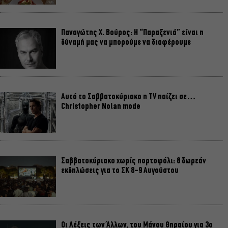
Παναγώτης Χ. Βούρος: Η “Παραξενιά” είναι η
δύναμή μας να μπορούμε να διαφέρουμε
Αυτό το Σαββατοκύριακο η TV παίζει σε…
Christopher Nolan mode
Σαββατοκύριακο χωρίς πορτοφόλι: 8 δωρεάν
εκδηλώσεις για το ΣΚ 8-9 Αυγούστου
Οι Λέξεις των Άλλων, του Μάνου Θηραίου για 3ο