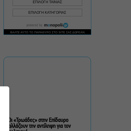
Σεπτέμβριο
Τουλάχιστον 1.500 έλεγχοι
σε 300 παραλίες –
Πρόστιμα έως 73.000€ για
αυθαίρετες καταλήψεις
Μια μικρή παρηγοριά:
Πέντε διηγήματα του
Ρέυμοντ Κάρβερ γίνονται
παράσταση στο studio
Μαυρομιχάλη
Ραντεβού στα Σινεμά #6:
Κάρμεν, εκεί όπου η
γειτονιά δίνει σινεφίλ
ραντεβού
Οι «Τρωάδες» στην Επίδαυρο
αλλάζουν την αντίληψη για τον