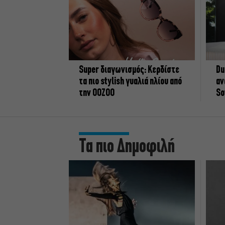
Super διαγωνισμός: Κερδίστε
Du
τα πιο stylish γυαλιά ηλίου από
αν
την OOZOO
So
Τα πιο Δημοφιλή