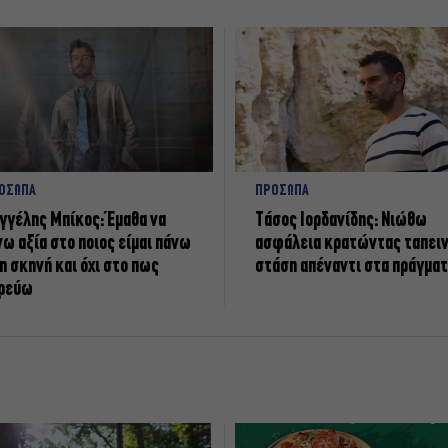
ΟΣΩΠΑ
ΠΡΟΣΩΠΑ
γγέλης Μπίκος: Έμαθα να
Tάσος Ιορδανίδης: Νιώθω
νω αξία στο ποιος είμαι πάνω
ασφάλεια κρατώντας ταπει
η σκηνή και όχι στο πως
στάση απέναντι στα πράγμα
ρεύω