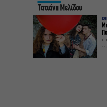
Τατιάνα Μελίδου
ΚΟ
Με
Πα
Η 
11.