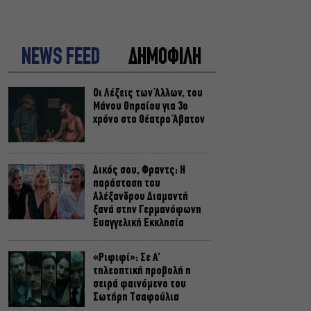
NEWS FEED
ΔΗΜΟΦΙΛΗ
Οι Λέξεις των Άλλων, του
Μάνου Θηραίου για 3ο
χρόνο στο Θέατρο Άβατον
Δικός σου, Φραντς: Η
παράσταση του
Αλέξανδρου Διαμαντή
ξανά στην Γερμανόφωνη
Ευαγγελική Εκκλησία
«Ριφιφί»: Σε Α’
τηλεοπτική προβολή η
σειρά φαινόμενο του
Σωτήρη Τσαφούλια