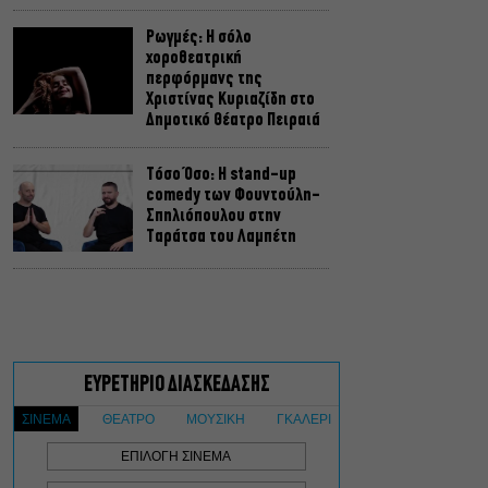
Ρωγμές: Η σόλο
χοροθεατρική
περφόρμανς της
Χριστίνας Κυριαζίδη στο
Δημοτικό Θέατρο Πειραιά
Τόσο Όσο: Η stand-up
comedy των Φουντούλη-
Σπηλιόπουλου στην
Ταράτσα του Λαμπέτη
Μιρέλα Πάχου – Αδάμ
Τσαρούχης: Τα αξέχαστα
ντουέτα του ελληνικού
σινεμά στην Ταράτσα του
Λαμπέτη
Μουσική Τεχνόπολη 2026:
Η συναυλιακή σεζόν
κορυφώνεται τον