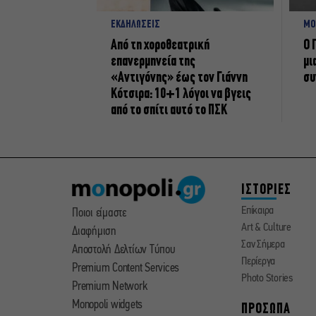
ΕΚΔΗΛΩΣΕΙΣ
ΜΟ
Από τη χοροθεατρική
Ο 
επανερμηνεία της
μι
«Αντιγόνης» έως τον Γιάννη
συ
Κότσιρα: 10+1 λόγοι να βγεις
από το σπίτι αυτό το ΠΣΚ
ΙΣΤΟΡΙΕΣ
Επίκαιρα
Ποιοι είμαστε
Art & Culture
Διαφήμιση
Σαν Σήμερα
Αποστολή Δελτίων Τύπου
Περίεργα
Premium Content Services
Photo Stories
Premium Network
Monopoli widgets
ΠΡΟΣΩΠΑ