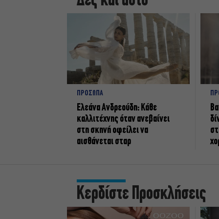
Δες και αυτό
ΠΡΟΣΩΠΑ
ΠΡ
Ελεάνα Ανδρεούδη: Κάθε
Βα
καλλιτέχνης όταν ανεβαίνει
δί
στη σκηνή οφείλει να
στ
αισθάνεται σταρ
χο
Κερδίστε Προσκλήσεις