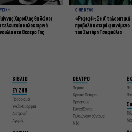
ΥΣΙΚΗ
CINE NEWS
Γιάννης Χαρούλης θα δώσει
«Ριφιφί»: Σε Α’ τηλεοπτική
α τελευταία καλοκαιρινή
προβολή η σειρά φαινόμενο
ναυλία στο Θέατρο Γης
του Σωτήρη Τσαφούλια
ΒΙΒΛΙΟ
ΘΕΑΤΡΟ
ΕΚ
Θέματα
Θέ
ΕΥ ΖΗΝ
Κριτική Θεάτρου
Πρ
Προορισμοί
Προσεχώς
Συ
Υγεία-Ομορφιά
Συνεχίζονται
Τελ
Διατροφή
Τελειώνουν σύντομα
Νέ
Αγορές
Νέα