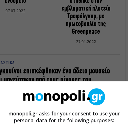
ενυδρείο
στήθηκε στην
εμβληματική πλατεία
07.07.2022
Τραφάλγκαρ, με
πρωτοβουλία της
Greenpeace
27.01.2022
ΚΑΣΤΙΚΑ
γκουίνοι επισκέφθηκαν ένα άδειο μουσείο
ι μαγεύτηκαν από τους πίνακες του
ραβάτζιο
ας ζωολογικός κήπος στο Κάνσας πήγε βόλτα τρεις
κουίνους στο άδειο Μουσείο Τέχνης Nelson-Atkins και δεν
ορούσαν να πάρουν τα μάτια τους από τους πίνακες.
monopoli.gr asks for your consent to use your
05.2020
personal data for the following purposes: