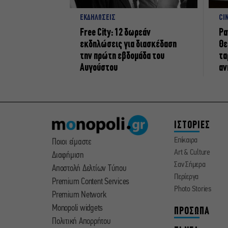
ΕΚΔΗΛΩΣΕΙΣ
CI
Free City: 12 δωρεάν
Ρα
εκδηλώσεις για διασκέδαση
Θε
την πρώτη εβδομάδα του
τα
Αυγούστου
αν
ΙΣΤΟΡΙΕΣ
Επίκαιρα
Ποιοι είμαστε
Art & Culture
Διαφήμιση
Σαν Σήμερα
Αποστολή Δελτίων Τύπου
Περίεργα
Premium Content Services
Photo Stories
Premium Network
Monopoli widgets
ΠΡΟΣΩΠΑ
Πολιτική Απορρήτου