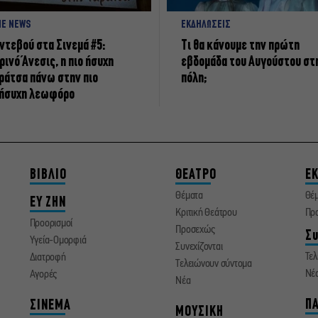
NE NEWS
ΕΚΔΗΛΩΣΕΙΣ
ντεβού στα Σινεμά #5:
Τι θα κάνουμε την πρώτη
ρινό Άνεσις, η πιο ήσυχη
εβδομάδα του Αυγούστου στ
ράτσα πάνω στην πιο
πόλη;
ήσυχη λεωφόρο
ΒΙΒΛΙΟ
ΘΕΑΤΡΟ
ΕΚ
Θέματα
Θέ
ΕΥ ΖΗΝ
Κριτική Θεάτρου
Πρ
Προορισμοί
Προσεχώς
Συ
Υγεία-Ομορφιά
Συνεχίζονται
Τελ
Διατροφή
Τελειώνουν σύντομα
Νέ
Αγορές
Νέα
ΠΑ
ΣΙΝΕΜΑ
ΜΟΥΣΙΚΗ