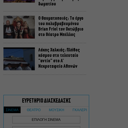
δωματίου
Ο Θαυματοποιός: Το έργο
του πολυβραβευμένου
Brian Friel τον Οκτώβριο
στο Θέατρο Μπέλλος
Λάκης Χαλκιάς: Πλήθος
κόσμου στο τελευταίο
“αντίο” στο Α’
Νεκροταφείο Αθηνών
Μια άλλη Θήβα: Σε ποια
αθηναϊκά θέατρα θα δούμε
την παράσταση το
Φθινόπωρο
ΥΠΠΟ: Αναβαθμίζεται ο
αρχαιολογικός χώρος του
Ραμνούντος