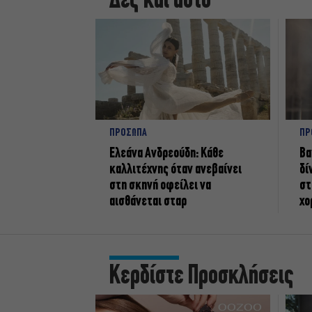
Δες και αυτό
ΠΡΟΣΩΠΑ
ΠΡ
Ελεάνα Ανδρεούδη: Κάθε
Βα
καλλιτέχνης όταν ανεβαίνει
δί
στη σκηνή οφείλει να
στ
αισθάνεται σταρ
χο
Κερδίστε Προσκλήσεις