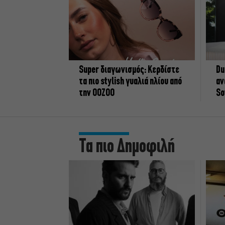
Super διαγωνισμός: Κερδίστε
Du
τα πιο stylish γυαλιά ηλίου από
αν
την OOZOO
So
Τα πιο Δημοφιλή