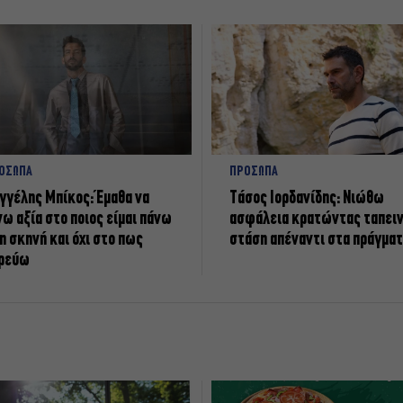
ΟΣΩΠΑ
ΠΡΟΣΩΠΑ
γγέλης Μπίκος: Έμαθα να
Tάσος Ιορδανίδης: Νιώθω
νω αξία στο ποιος είμαι πάνω
ασφάλεια κρατώντας ταπει
η σκηνή και όχι στο πως
στάση απέναντι στα πράγμα
ρεύω