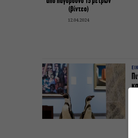
από παγόβουνο 15 μέτρων
(βίντεο)
12.04.2024
ΕΙ
Πι
κα
Κα
Έν
πιγ
μπ
23.