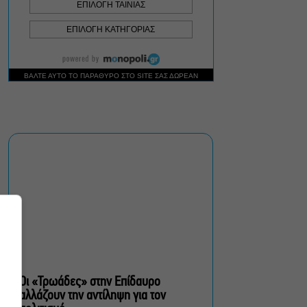
Δήμος Αθηναίων:
Απομάκρυνση 240
τραπεζοκαθισμάτων σε 13
επιχειρησιακές δράσεις
«Θάλασσα από γυαλί»:
Παγκόσμια πρεμιέρα για τη
νέα ταινία του Αλέξη
Αλεξίου
«Δυο μαύρα πουκάμισα»:
Το πρώτο trailer της
νέας, πολυαναμενόμενης
δραματικής σειράς του
MEGA
Οι «Τρωάδες» στην Επίδαυρο
αλλάζουν την αντίληψη για τον