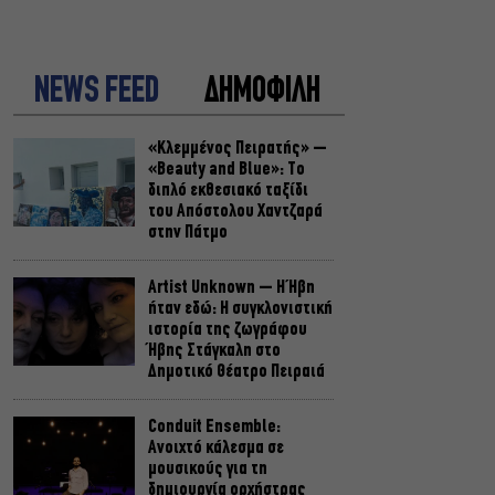
NEWS FEED
ΔΗΜΟΦΙΛΗ
«Κλεμμένος Πειρατής» –
«Beauty and Blue»: Το
διπλό εκθεσιακό ταξίδι
του Απόστολου Χαντζαρά
στην Πάτμο
Artist Unknown – Η Ήβη
ήταν εδώ: Η συγκλονιστική
ιστορία της ζωγράφου
Ήβης Στάγκαλη στο
Δημοτικό Θέατρο Πειραιά
Conduit Ensemble:
Ανοιχτό κάλεσμα σε
μουσικούς για τη
δημιουργία ορχήστρας