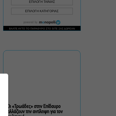
Κεραμικής ανακάλυψα μια
Ρόδο που δεν γνώριζα
Οι Ξυλούρηδες live στο
Ρέθυμνο – Πανηγύρι για
την ενίσχυση του
πυροσβεστικού σώματος
του νομού
«Μια Γυναίκα» στον
Alpha: Μια μοναδική
ιστορία αγάπης γράφεται
με φόντο το απέραντο
γαλάζιο
Η Μαύρη Σαμπούκα γίνεται
iconic και έρχεται στο
Θέατρο Λυκαβηττού για
μια μόνο παράσταση
Οι «Τρωάδες» στην Επίδαυρο
αλλάζουν την αντίληψη για τον