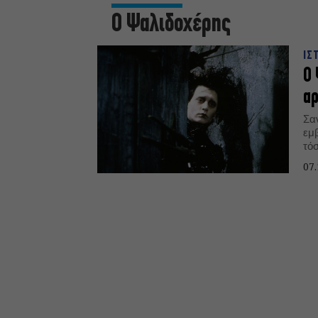
Ο Ψαλιδοχέρης
ΙΣ
Ο 
αρ
Σα
εμβ
τό
07.