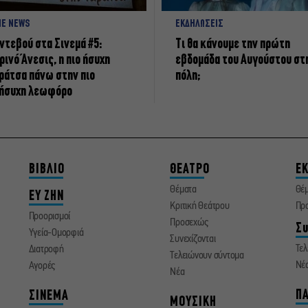
NE NEWS
ΕΚΔΗΛΩΣΕΙΣ
ντεβού στα Σινεμά #5:
Τι θα κάνουμε την πρώτη
ρινό Άνεσις, η πιο ήσυχη
εβδομάδα του Αυγούστου στ
ράτσα πάνω στην πιο
πόλη;
ήσυχη λεωφόρο
ΒΙΒΛΙΟ
ΘΕΑΤΡΟ
ΕΚ
Θέματα
Θέ
ΕΥ ΖΗΝ
Κριτική Θεάτρου
Πρ
Προορισμοί
Προσεχώς
Συ
Υγεία-Ομορφιά
Συνεχίζονται
Τελ
Διατροφή
Τελειώνουν σύντομα
Νέ
Αγορές
Νέα
ΠΑ
ΣΙΝΕΜΑ
ΜΟΥΣΙΚΗ