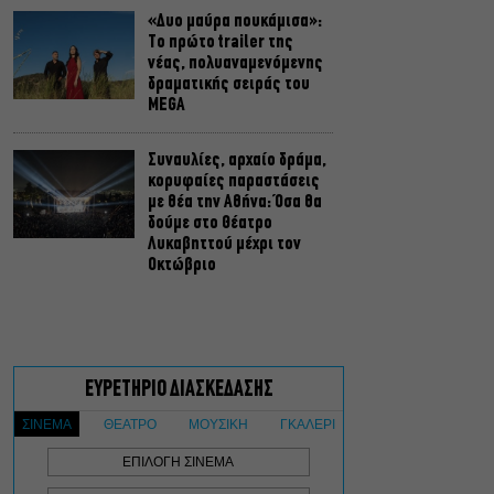
«Δυο μαύρα πουκάμισα»:
Το πρώτο trailer της
νέας, πολυαναμενόμενης
δραματικής σειράς του
MEGA
Συναυλίες, αρχαίο δράμα,
κορυφαίες παραστάσεις
με θέα την Αθήνα: Όσα θα
δούμε στο Θέατρο
Λυκαβηττού μέχρι τον
Οκτώβριο
Πρεμιέρες: Γαλλική
απόβαση στις ελληνικές
αίθουσες
Σταματία
Δημητρακοπούλου: Μέσα
από την Μπιενάλε