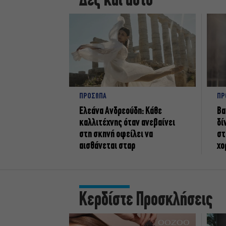
Δες και αυτό
ΠΡΟΣΩΠΑ
ΠΡ
Ελεάνα Ανδρεούδη: Κάθε
Βα
καλλιτέχνης όταν ανεβαίνει
δί
στη σκηνή οφείλει να
στ
αισθάνεται σταρ
χο
Κερδίστε Προσκλήσεις