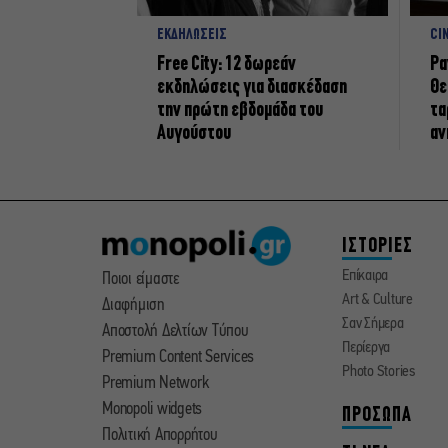
ΕΚΔΗΛΩΣΕΙΣ
CI
Free City: 12 δωρεάν
Ρα
εκδηλώσεις για διασκέδαση
Θε
την πρώτη εβδομάδα του
τα
Αυγούστου
αν
ΙΣΤΟΡΙΕΣ
Επίκαιρα
Ποιοι είμαστε
Art & Culture
Διαφήμιση
Σαν Σήμερα
Αποστολή Δελτίων Τύπου
Περίεργα
Premium Content Services
Photo Stories
Premium Network
Monopoli widgets
ΠΡΟΣΩΠΑ
Πολιτική Απορρήτου