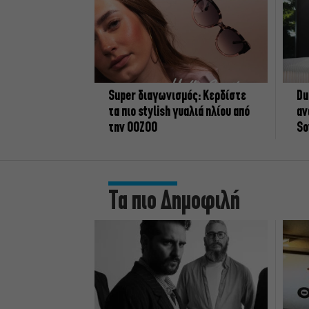
Super διαγωνισμός: Κερδίστε
Du
τα πιο stylish γυαλιά ηλίου από
αν
την OOZOO
So
Τα πιο Δημοφιλή