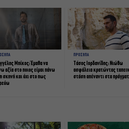
ΟΣΩΠΑ
ΠΡΟΣΩΠΑ
γγέλης Μπίκος: Έμαθα να
Tάσος Ιορδανίδης: Νιώθω
νω αξία στο ποιος είμαι πάνω
ασφάλεια κρατώντας ταπει
η σκηνή και όχι στο πως
στάση απέναντι στα πράγμα
ρεύω