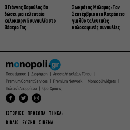
Ο Γιάννης Χαρούλης θα
Σωκράτης Μάλαμας: Τον
δώσει μια τελευταία
Σεπτέμβριο στο Κατράκειο
καλοκαιρινή συναυλία στο
για δύο τελευταίες
Θέατρο Γης
καλοκαιρινές συναυλίες
Ποιοι είμαστε
Διαφήμιση
Αποστολή Δελτίων Τύπου
Premium Content Services
Premium Network
Monopoli widgets
Πολιτική Απορρήτου
Οροι Χρήσης
ΙΣΤΟΡΙΕΣ
ΠΡΟΣΩΠΑ
ΤΙ ΝΕΑ;
ΒΙΒΛΙΟ
ΕΥ ΖΗΝ
ΣΙΝΕΜΑ