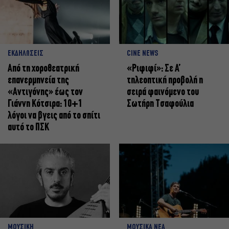
ΕΚΔΗΛΩΣΕΙΣ
CINE NEWS
Από τη χοροθεατρική
«Ριφιφί»: Σε Α’
επανερμηνεία της
τηλεοπτική προβολή η
«Αντιγόνης» έως τον
σειρά φαινόμενο του
Γιάννη Κότσιρα: 10+1
Σωτήρη Τσαφούλια
λόγοι να βγεις από το σπίτι
αυτό το ΠΣΚ
ΜΟΥΣΙΚΗ
ΜΟΥΣΙΚΑ ΝΕΑ