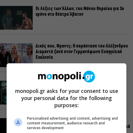
Οι Λέξεις των Άλλων, του Μάνου Θηραίου για 3ο
χρόνο στο Θέατρο Άβατον
Δικός σου, Φραντς: Η παράσταση του Αλέξανδρου
Διαμαντή ξανά στην Γερμανόφωνη Ευαγγελική
Εκκλησία
«Ριφιφί»: Σε Α’ τηλεοπτική προβολή η σειρά
φαινόμενο του Σωτήρη Τσαφούλια
monopoli.gr asks for your consent to use
your personal data for the following
purposes:
Personalised advertising and content, advertising and
Ρωγμές: Η σόλο χοροθεατρική περφόρμανς της
content measurement, audience research and
Χριστίνας Κυριαζίδη στο Δημοτικό Θέατρο Πειραιά
services development