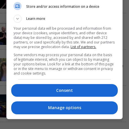
Store and/or access information on a device
Learn more
Τόσο Όσο: Η stand-up comedy των Φουντούλη-
Your personal data will be processed and information from
Σπηλιόπουλου στην Ταράτσα του Λαμπέτη
your device (cookies, unique identifiers, and other device
data) may be stored by, accessed by and shared with 212
partners, or used specifically by this site. We and our partners
may use precise geolocation data.
List of partners.
Some vendors may process your personal data on the basis
of legitimate interest, which you can object to by managing
Μιρέλα Πάχου – Αδάμ Τσαρούχης: Τα αξέχαστα
your options below. Look for a link at the bottom of this page
ντουέτα του ελληνικού σινεμά στην Ταράτσα του
or in the site menu to manage or withdraw consent in privacy
Λαμπέτη
and cookie settings.
Consent
Μουσική Τεχνόπολη 2026: Η συναυλιακή σεζόν
κορυφώνεται τον Σεπτέμβριο
Manage options