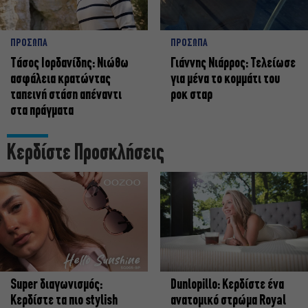
ΠΡΟΣΩΠΑ
ΠΡΟΣΩΠΑ
Tάσος Ιορδανίδης: Νιώθω
Γιάννης Νιάρρος: Τελείωσε
ασφάλεια κρατώντας
για μένα το κομμάτι του
ταπεινή στάση απέναντι
ροκ σταρ
στα πράγματα
Κερδίστε Προσκλήσεις
Super διαγωνισμός:
Dunlopillo: Κερδίστε ένα
Κερδίστε τα πιο stylish
ανατομικό στρώμα Royal