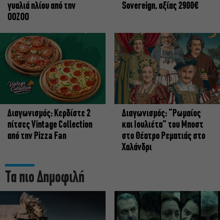
γυαλιά ηλίου από την
Sovereign, αξίας 2900€
OOZOO
Διαγωνισμός: Κερδίστε 2
Διαγωνισμός: “Ρωμαίος
πίτσες Vintage Collection
και Ιουλιέτα” του Μποστ
από την Pizza Fan
στο Θέατρο Ρεματιάς στο
Χαλάνδρι
Τα πιο Δημοφιλή