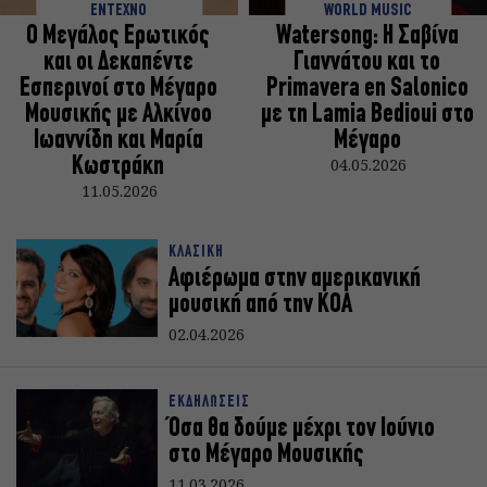
ΕΝΤΕΧΝΟ
WORLD MUSIC
Ο Μεγάλος Ερωτικός
Watersong: Η Σαβίνα
και οι Δεκαπέντε
Γιαννάτου και το
Εσπερινοί στο Μέγαρο
Primavera en Salonico
Μουσικής με Αλκίνοο
με τη Lamia Bedioui στο
Ιωαννίδη και Μαρία
Μέγαρο
Κωστράκη
04.05.2026
11.05.2026
ΚΛΑΣΙΚΗ
Αφιέρωμα στην αμερικανική
μουσική από την KOA
02.04.2026
ΕΚΔΗΛΩΣΕΙΣ
Όσα θα δούμε μέχρι τον Ιούνιο
στο Μέγαρο Μουσικής
11.03.2026