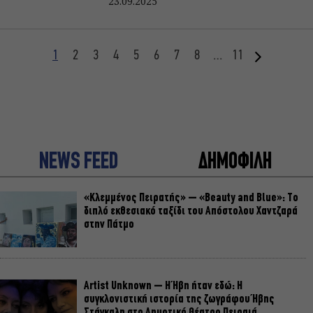
23.09.2025
1
2
3
4
5
6
7
8
…
11
NEWS FEED
ΔΗΜΟΦΙΛΗ
«Κλεμμένος Πειρατής» – «Beauty and Blue»: Το
διπλό εκθεσιακό ταξίδι του Απόστολου Χαντζαρά
στην Πάτμο
Artist Unknown – Η Ήβη ήταν εδώ: Η
συγκλονιστική ιστορία της ζωγράφου Ήβης
Στάγκαλη στο Δημοτικό Θέατρο Πειραιά