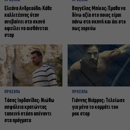
ΠΡΟΣΩΠΑ
ΠΡΟΣΩΠΑ
Ελεάνα Ανδρεούδη: Κάθε
Βαγγέλης Μπίκος: Έμαθα να
καλλιτέχνης όταν
δίνω αξία στο ποιος είμαι
ανεβαίνει στη σκηνή
πάνω στη σκηνή και όχι στο
οφείλει να αισθάνεται
πως χορεύω
σταρ
ΠΡΟΣΩΠΑ
ΠΡΟΣΩΠΑ
Tάσος Ιορδανίδης: Νιώθω
Γιάννης Νιάρρος: Τελείωσε
ασφάλεια κρατώντας
για μένα το κομμάτι του
ταπεινή στάση απέναντι
ροκ σταρ
στα πράγματα