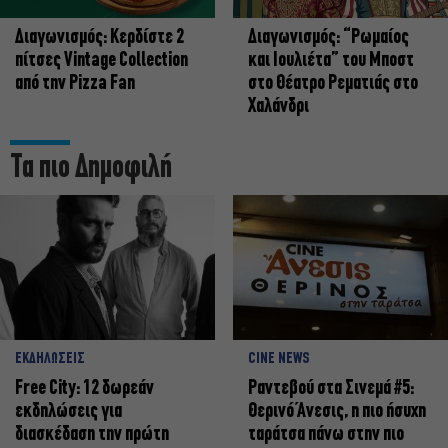
Διαγωνισμός: Κερδίστε 2
Διαγωνισμός: “Ρωμαίος
πίτσες Vintage Collection
και Ιουλιέτα” του Μποστ
από την Pizza Fan
στο Θέατρο Ρεματιάς στο
Χαλάνδρι
Τα πιο Δημοφιλή
ΕΚΔΗΛΩΣΕΙΣ
CINE NEWS
Free City: 12 δωρεάν
Ραντεβού στα Σινεμά #5:
εκδηλώσεις για
Θερινό Άνεσις, η πιο ήσυχη
διασκέδαση την πρώτη
ταράτσα πάνω στην πιο