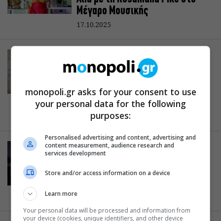
Μέγαρο Μουσικής
17.10.2025
ΚΛΑΣΣΙΚΗ ΜΟΥΣΙΚΗ
Απόηχοι Πολέμου: Ο Τζον
Γουόρνερ με την Κρατική
Ορχήστρα Αθηνών στο Μέγαρο
monopoli.gr asks for your consent to use
Μουσικής
your personal data for the following
purposes:
16.10.2025
Personalised advertising and content, advertising and
content measurement, audience research and
ΚΛΑΣΣΙΚΗ ΜΟΥΣΙΚΗ
services development
Asmik Grigorian: Η κορυφαία
σοπράνο για πρώτη φορά στο
Store and/or access information on a device
Μέγαρο
Learn more
14.10.2025
Your personal data will be processed and information from
your device (cookies, unique identifiers, and other device