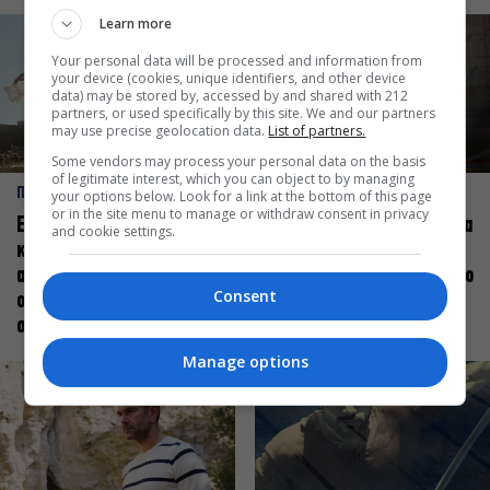
Learn more
Your personal data will be processed and information from
your device (cookies, unique identifiers, and other device
data) may be stored by, accessed by and shared with 212
partners, or used specifically by this site. We and our partners
may use precise geolocation data.
List of partners.
Some vendors may process your personal data on the basis
of legitimate interest, which you can object to by managing
ΠΡΟΣΩΠΑ
ΠΡΟΣΩΠΑ
your options below. Look for a link at the bottom of this page
or in the site menu to manage or withdraw consent in privacy
Ελεάνα Ανδρεούδη: Κάθε
Βαγγέλης Μπίκος: Έμαθα να
and cookie settings.
καλλιτέχνης όταν
δίνω αξία στο ποιος είμαι
ανεβαίνει στη σκηνή
πάνω στη σκηνή και όχι στο
Consent
οφείλει να αισθάνεται
πως χορεύω
σταρ
Manage options