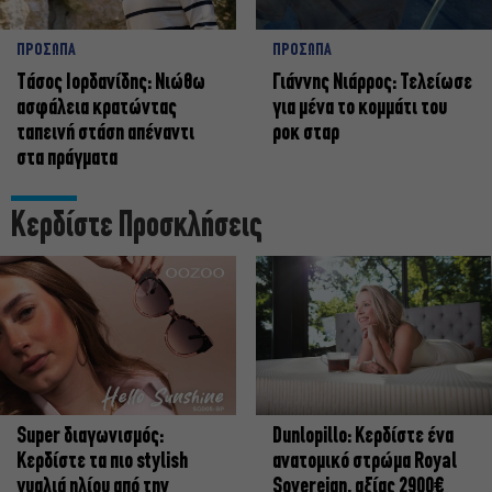
ΠΡΟΣΩΠΑ
ΠΡΟΣΩΠΑ
Tάσος Ιορδανίδης: Νιώθω
Γιάννης Νιάρρος: Τελείωσε
ασφάλεια κρατώντας
για μένα το κομμάτι του
ταπεινή στάση απέναντι
ροκ σταρ
στα πράγματα
Κερδίστε Προσκλήσεις
Super διαγωνισμός:
Dunlopillo: Κερδίστε ένα
Κερδίστε τα πιο stylish
ανατομικό στρώμα Royal
γυαλιά ηλίου από την
Sovereign, αξίας 2900€