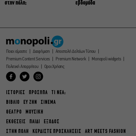
στην πόλη;
εβδομάδα
Ποιοι είμαστε
Διαφήμιση
Αποστολή Δελτίων Τύπου
Premium Content Services
Premium Network
Monopoli widgets
Πολιτική Απορρήτου
Οροι Χρήσης
ΙΣΤΟΡΙΕΣ
ΠΡΟΣΩΠΑ
ΤΙ ΝΕΑ;
ΒΙΒΛΙΟ
ΕΥ ΖΗΝ
ΣΙΝΕΜΑ
ΘΕΑΤΡΟ
ΜΟΥΣΙΚΗ
ΕΚΘΕΣΕΙΣ
ΠΑΙΔΙ
ΕΞΟΔΟΣ
ΣΤΗΝ ΠΟΛΗ
ΚΕΡΔΙΣΤΕ ΠΡΟΣΚΛΗΣΕΙΣ
ART MEETS FASHION