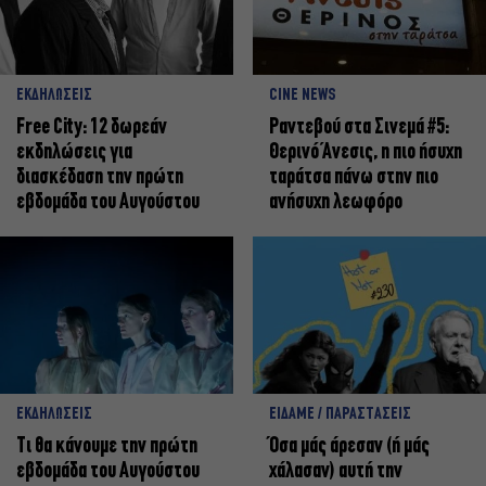
ΕΚΔΗΛΩΣΕΙΣ
CINE NEWS
Free City: 12 δωρεάν
Ραντεβού στα Σινεμά #5:
εκδηλώσεις για
Θερινό Άνεσις, η πιο ήσυχη
διασκέδαση την πρώτη
ταράτσα πάνω στην πιο
εβδομάδα του Αυγούστου
ανήσυχη λεωφόρο
ΕΚΔΗΛΩΣΕΙΣ
ΕΙΔΑΜΕ / ΠΑΡΑΣΤΑΣΕΙΣ
Τι θα κάνουμε την πρώτη
Όσα μάς άρεσαν (ή μάς
εβδομάδα του Αυγούστου
χάλασαν) αυτή την