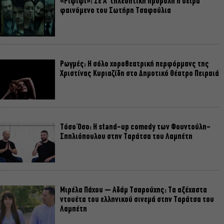
«Ριφιφί»: Σε Α’ τηλεοπτική προβολή η σειρά
φαινόμενο του Σωτήρη Τσαφούλια
Ρωγμές: Η σόλο χοροθεατρική περφόρμανς της
Χριστίνας Κυριαζίδη στο Δημοτικό Θέατρο Πειραιά
Τόσο Όσο: Η stand-up comedy των Φουντούλη-
Σπηλιόπουλου στην Ταράτσα του Λαμπέτη
Μιρέλα Πάχου – Αδάμ Τσαρούχης: Τα αξέχαστα
ντουέτα του ελληνικού σινεμά στην Ταράτσα του
Λαμπέτη