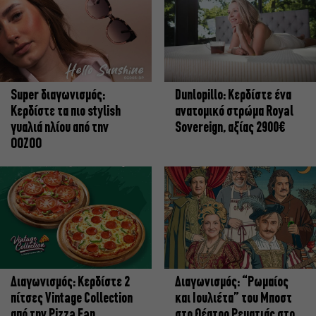
Super διαγωνισμός:
Dunlopillo: Κερδίστε ένα
Κερδίστε τα πιο stylish
ανατομικό στρώμα Royal
γυαλιά ηλίου από την
Sovereign, αξίας 2900€
OOZOO
Διαγωνισμός: Κερδίστε 2
Διαγωνισμός: “Ρωμαίος
πίτσες Vintage Collection
και Ιουλιέτα” του Μποστ
από την Pizza Fan
στο Θέατρο Ρεματιάς στο