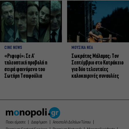
CINE NEWS
ΜΟΥΣΙΚΑ ΝΕΑ
«Ριφιφί»: Σε Α’
Σωκράτης Μάλαμας: Τον
τηλεοπτική προβολή η
Σεπτέμβριο στο Κατράκειο
σειρά φαινόμενο του
για δύο τελευταίες
Σωτήρη Τσαφούλια
καλοκαιρινές συναυλίες
Ποιοι είμαστε
Διαφήμιση
Αποστολή Δελτίων Τύπου