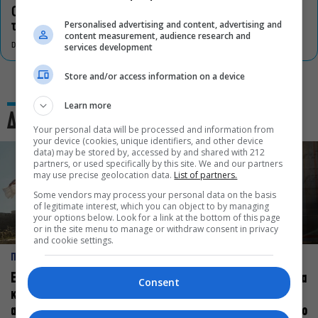
Οι «Τρωάδες» στην Επίδαυρο αλλάζουν την αντίληψη για
Personalised advertising and content, advertising and
τον πολιτισμό
content measurement, audience research and
services development
DON'T MISS
Store and/or access information on a device
Learn more
Δες και αυτό
Your personal data will be processed and information from
your device (cookies, unique identifiers, and other device
data) may be stored by, accessed by and shared with 212
partners, or used specifically by this site. We and our partners
may use precise geolocation data.
List of partners.
Some vendors may process your personal data on the basis
of legitimate interest, which you can object to by managing
your options below. Look for a link at the bottom of this page
or in the site menu to manage or withdraw consent in privacy
and cookie settings.
ΠΡΟΣΩΠΑ
ΠΡΟΣΩΠΑ
Ελεάνα Ανδρεούδη: Κάθε
Βαγγέλης Μπίκος: Έμαθα να
Consent
καλλιτέχνης όταν
δίνω αξία στο ποιος είμαι
ανεβαίνει στη σκηνή
πάνω στη σκηνή και όχι στο