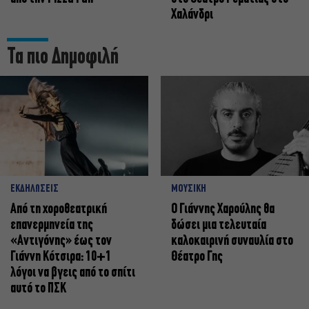
Χαλάνδρι
Τα πιο Δημοφιλή
ΕΚΔΗΛΩΣΕΙΣ
ΜΟΥΣΙΚΗ
Από τη χοροθεατρική
Ο Γιάννης Χαρούλης θα
επανερμηνεία της
δώσει μια τελευταία
«Αντιγόνης» έως τον
καλοκαιρινή συναυλία στο
Γιάννη Κότσιρα: 10+1
Θέατρο Γης
λόγοι να βγεις από το σπίτι
αυτό το ΠΣΚ