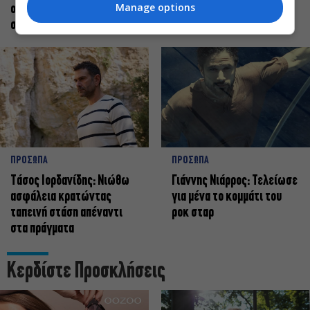
Manage options
οφείλει να αισθάνεται
πως χορεύω
σταρ
ΠΡΟΣΩΠΑ
ΠΡΟΣΩΠΑ
Tάσος Ιορδανίδης: Νιώθω
Γιάννης Νιάρρος: Τελείωσε
ασφάλεια κρατώντας
για μένα το κομμάτι του
ταπεινή στάση απέναντι
ροκ σταρ
στα πράγματα
Κερδίστε Προσκλήσεις