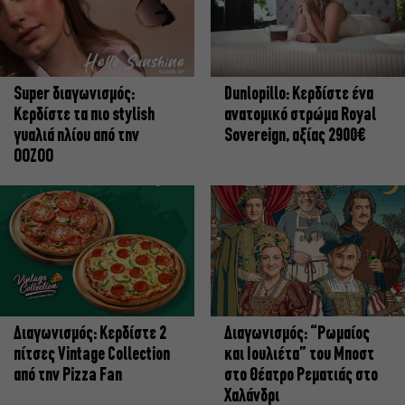
Super διαγωνισμός:
Dunlopillo: Κερδίστε ένα
Κερδίστε τα πιο stylish
ανατομικό στρώμα Royal
γυαλιά ηλίου από την
Sovereign, αξίας 2900€
OOZOO
Διαγωνισμός: Κερδίστε 2
Διαγωνισμός: “Ρωμαίος
πίτσες Vintage Collection
και Ιουλιέτα” του Μποστ
από την Pizza Fan
στο Θέατρο Ρεματιάς στο
Χαλάνδρι