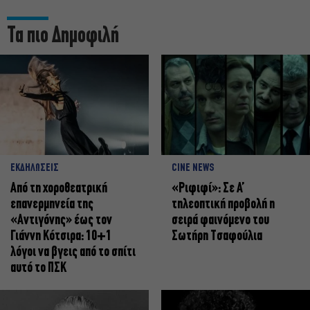
Τα πιο Δημοφιλή
ΕΚΔΗΛΩΣΕΙΣ
CINE NEWS
Από τη χοροθεατρική
«Ριφιφί»: Σε Α’
επανερμηνεία της
τηλεοπτική προβολή η
«Αντιγόνης» έως τον
σειρά φαινόμενο του
Γιάννη Κότσιρα: 10+1
Σωτήρη Τσαφούλια
λόγοι να βγεις από το σπίτι
αυτό το ΠΣΚ