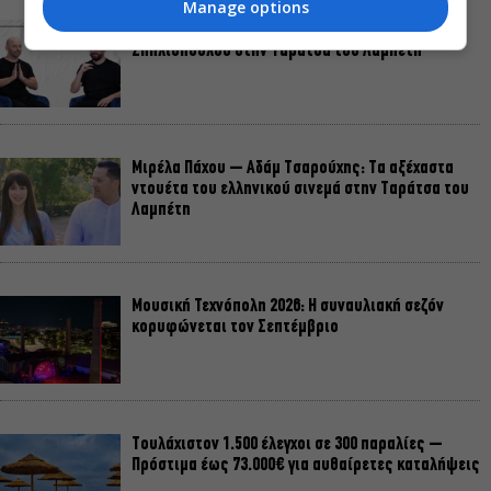
Manage options
Τόσο Όσο: Η stand-up comedy των Φουντούλη-
Σπηλιόπουλου στην Ταράτσα του Λαμπέτη
Μιρέλα Πάχου – Αδάμ Τσαρούχης: Τα αξέχαστα
ντουέτα του ελληνικού σινεμά στην Ταράτσα του
Λαμπέτη
Μουσική Τεχνόπολη 2026: Η συναυλιακή σεζόν
κορυφώνεται τον Σεπτέμβριο
Τουλάχιστον 1.500 έλεγχοι σε 300 παραλίες –
Πρόστιμα έως 73.000€ για αυθαίρετες καταλήψεις