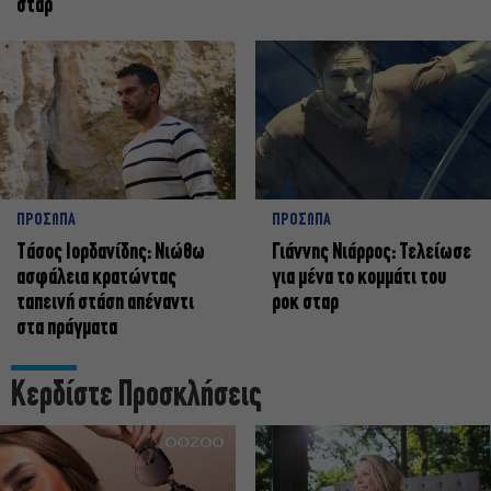
σταρ
ΠΡΟΣΩΠΑ
ΠΡΟΣΩΠΑ
Tάσος Ιορδανίδης: Νιώθω
Γιάννης Νιάρρος: Τελείωσε
ασφάλεια κρατώντας
για μένα το κομμάτι του
ταπεινή στάση απέναντι
ροκ σταρ
στα πράγματα
Κερδίστε Προσκλήσεις