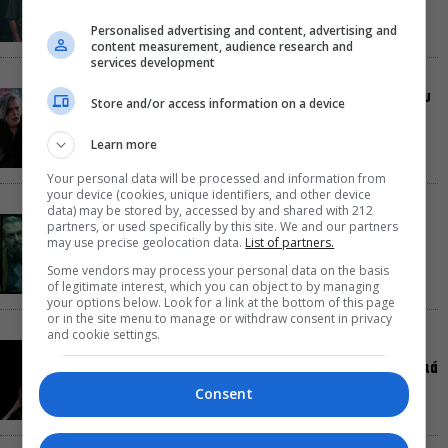
Personalised advertising and content, advertising and
content measurement, audience research and
services development
Δικός σου, Φραντς: Η παράσταση του Αλέξανδρου
Store and/or access information on a device
Διαμαντή ξανά στην Γερμανόφωνη Ευαγγελική
Εκκλησία
Learn more
Your personal data will be processed and information from
your device (cookies, unique identifiers, and other device
data) may be stored by, accessed by and shared with 212
«Ριφιφί»: Σε Α’ τηλεοπτική προβολή η σειρά
partners, or used specifically by this site. We and our partners
φαινόμενο του Σωτήρη Τσαφούλια
may use precise geolocation data.
List of partners.
Some vendors may process your personal data on the basis
of legitimate interest, which you can object to by managing
your options below. Look for a link at the bottom of this page
or in the site menu to manage or withdraw consent in privacy
and cookie settings.
Ρωγμές: Η σόλο χοροθεατρική περφόρμανς της
Χριστίνας Κυριαζίδη στο Δημοτικό Θέατρο Πειραιά
Consent