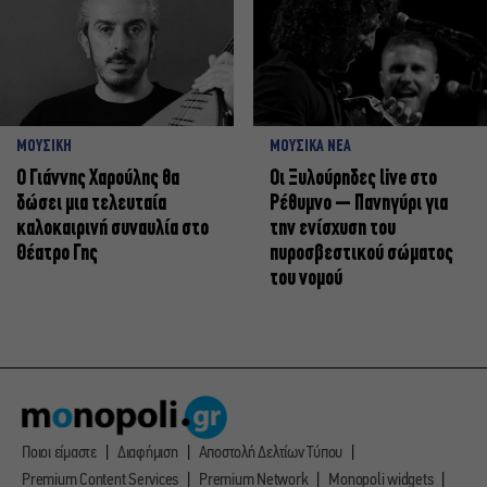
ΜΟΥΣΙΚΗ
ΜΟΥΣΙΚΑ ΝΕΑ
Ο Γιάννης Χαρούλης θα
Οι Ξυλούρηδες live στο
δώσει μια τελευταία
Ρέθυμνο – Πανηγύρι για
καλοκαιρινή συναυλία στο
την ενίσχυση του
Θέατρο Γης
πυροσβεστικού σώματος
του νομού
Ποιοι είμαστε
Διαφήμιση
Αποστολή Δελτίων Τύπου
Premium Content Services
Premium Network
Monopoli widgets