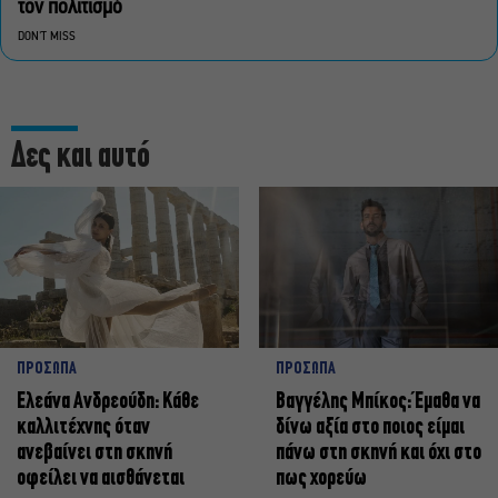
τον πολιτισμό
DON'T MISS
Δες και αυτό
ΠΡΟΣΩΠΑ
ΠΡΟΣΩΠΑ
Ελεάνα Ανδρεούδη: Κάθε
Βαγγέλης Μπίκος: Έμαθα να
καλλιτέχνης όταν
δίνω αξία στο ποιος είμαι
ανεβαίνει στη σκηνή
πάνω στη σκηνή και όχι στο
οφείλει να αισθάνεται
πως χορεύω