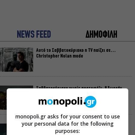
NEWS FEED
ΔΗΜΟΦΙΛΗ
Αυτό το Σαββατοκύριακο η TV παίζει σε…
Christopher Nolan mode
Σαββατοκύριακο χωρίς πορτοφόλι: 8 δωρεάν
εκδηλώσεις για το ΣΚ 8-9 Αυγούστου
monopoli.gr asks for your consent to use
your personal data for the following
Οι Λέξεις των Άλλων, του Μάνου Θηραίου για 3ο
purposes:
χρόνο στο Θέατρο Άβατον