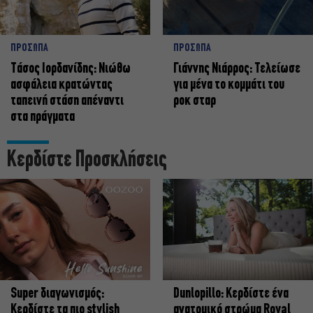
ΠΡΟΣΩΠΑ
ΠΡΟΣΩΠΑ
Tάσος Ιορδανίδης: Νιώθω
Γιάννης Νιάρρος: Τελείωσε
ασφάλεια κρατώντας
για μένα το κομμάτι του
ταπεινή στάση απέναντι
ροκ σταρ
στα πράγματα
Κερδίστε Προσκλήσεις
Super διαγωνισμός:
Dunlopillo: Κερδίστε ένα
Κερδίστε τα πιο stylish
ανατομικό στρώμα Royal