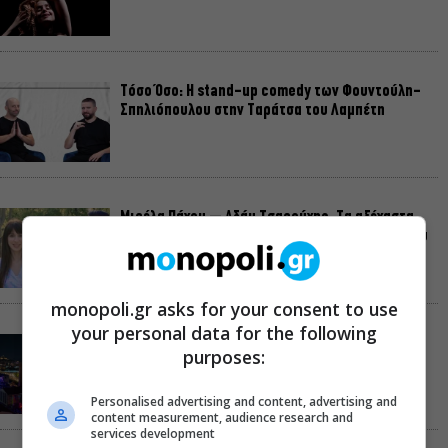
Τόσο Όσο: Η stand-up comedy των Φουντούλη-
Σπηλιόπουλου στην Ταράτσα του Λαμπέτη
Μιρέλα Πάχου – Αδάμ Τσαρούχης: Τα αξέχαστα
ντουέτα του ελληνικού σινεμά στην Ταράτσα του
Λαμπέτη
monopoli.gr asks for your consent to use
your personal data for the following
Μουσική Τεχνόπολη 2026: Η συναυλιακή σεζόν
purposes:
κορυφώνεται τον Σεπτέμβριο
Personalised advertising and content, advertising and
content measurement, audience research and
services development