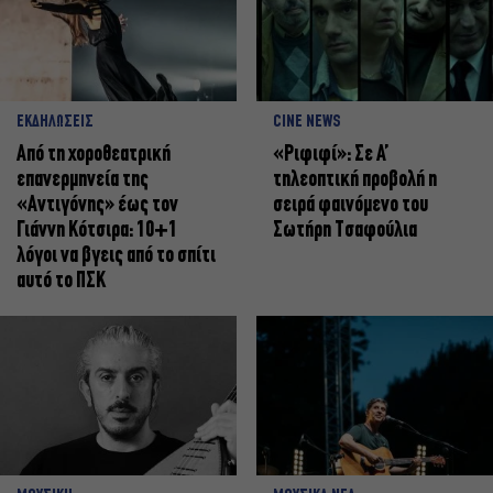
ΕΚΔΗΛΩΣΕΙΣ
CINE NEWS
Από τη χοροθεατρική
«Ριφιφί»: Σε Α’
επανερμηνεία της
τηλεοπτική προβολή η
«Αντιγόνης» έως τον
σειρά φαινόμενο του
Γιάννη Κότσιρα: 10+1
Σωτήρη Τσαφούλια
λόγοι να βγεις από το σπίτι
αυτό το ΠΣΚ