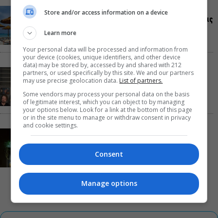
Τουλάχιστον 1.500 έλεγχοι σε 300 παραλίες –
Store and/or access information on a device
Πρόστιμα έως 73.000€ για αυθαίρετες καταλήψεις
Learn more
Your personal data will be processed and information from
your device (cookies, unique identifiers, and other device
data) may be stored by, accessed by and shared with 212
Μια μικρή παρηγοριά: Πέντε διηγήματα του
partners, or used specifically by this site. We and our partners
may use precise geolocation data.
List of partners.
Ρέυμοντ Κάρβερ γίνονται παράσταση στο studio
Μαυρομιχάλη
Some vendors may process your personal data on the basis
of legitimate interest, which you can object to by managing
your options below. Look for a link at the bottom of this page
or in the site menu to manage or withdraw consent in privacy
and cookie settings.
Ραντεβού στα Σινεμά #6: Κάρμεν, εκεί όπου η
γειτονιά δίνει σινεφίλ ραντεβού
Consent
Manage options