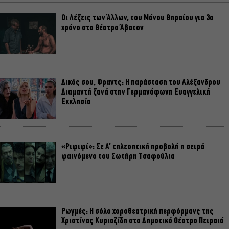
Οι Λέξεις των Άλλων, του Μάνου Θηραίου για 3ο
χρόνο στο Θέατρο Άβατον
Δικός σου, Φραντς: Η παράσταση του Αλέξανδρου
Διαμαντή ξανά στην Γερμανόφωνη Ευαγγελική
Εκκλησία
«Ριφιφί»: Σε Α’ τηλεοπτική προβολή η σειρά
φαινόμενο του Σωτήρη Τσαφούλια
Ρωγμές: Η σόλο χοροθεατρική περφόρμανς της
Χριστίνας Κυριαζίδη στο Δημοτικό Θέατρο Πειραιά