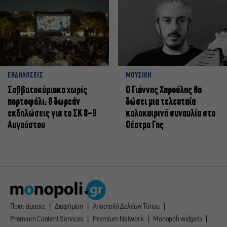
ΕΚΔΗΛΩΣΕΙΣ
ΜΟΥΣΙΚΗ
Σαββατοκύριακο χωρίς
Ο Γιάννης Χαρούλης θα
πορτοφόλι: 8 δωρεάν
δώσει μια τελευταία
εκδηλώσεις για το ΣΚ 8-9
καλοκαιρινή συναυλία στο
Αυγούστου
Θέατρο Γης
Ποιοι είμαστε
Διαφήμιση
Αποστολή Δελτίων Τύπου
Premium Content Services
Premium Network
Monopoli widgets