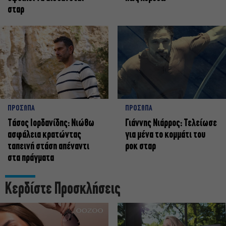
σταρ
ΠΡΟΣΩΠΑ
ΠΡΟΣΩΠΑ
Tάσος Ιορδανίδης: Νιώθω
Γιάννης Νιάρρος: Τελείωσε
ασφάλεια κρατώντας
για μένα το κομμάτι του
ταπεινή στάση απέναντι
ροκ σταρ
στα πράγματα
Κερδίστε Προσκλήσεις