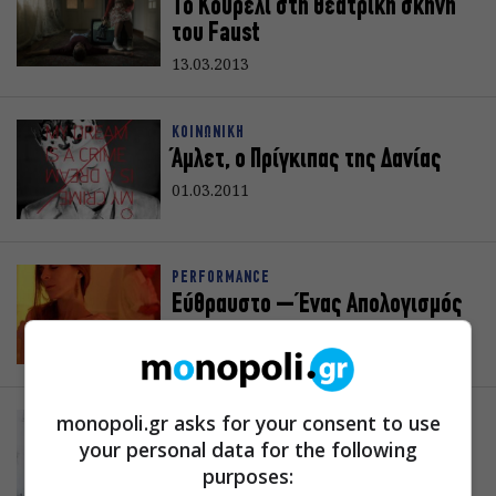
To Κουρέλι στη θεατρική σκηνή
του Faust
13.03.2013
ΚΟΙΝΩΝΙΚΗ
Άμλετ, ο Πρίγκιπας της Δανίας
01.03.2011
PERFORMANCE
Εύθραυστο – Ένας Απολογισμός
27.12.2010
monopoli.gr asks for your consent to use
ΚΟΙΝΩΝΙΚΟ
your personal data for the following
DNA
purposes:
11.11.2010