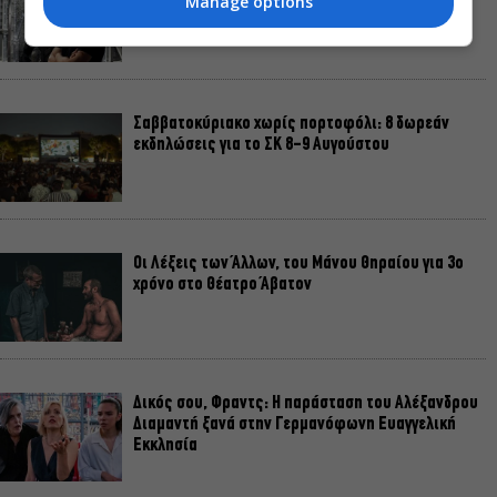
Manage options
Christopher Nolan mode
Σαββατοκύριακο χωρίς πορτοφόλι: 8 δωρεάν
εκδηλώσεις για το ΣΚ 8-9 Αυγούστου
Οι Λέξεις των Άλλων, του Μάνου Θηραίου για 3ο
χρόνο στο Θέατρο Άβατον
Δικός σου, Φραντς: Η παράσταση του Αλέξανδρου
Διαμαντή ξανά στην Γερμανόφωνη Ευαγγελική
Εκκλησία