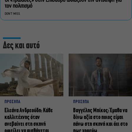
Οι «Τρωάδες» στην Επίδαυρο αλλάζουν την αντίληψη για
τον πολιτισμό
DON'T MISS
Δες και αυτό
ΠΡΟΣΩΠΑ
ΠΡΟΣΩΠΑ
Ελεάνα Ανδρεούδη: Κάθε
Βαγγέλης Μπίκος: Έμαθα να
καλλιτέχνης όταν
δίνω αξία στο ποιος είμαι
ανεβαίνει στη σκηνή
πάνω στη σκηνή και όχι στο
οφείλει να αισθάνεται
πως χορεύω