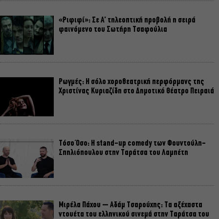
«Ριφιφί»: Σε Α’ τηλεοπτική προβολή η σειρά
φαινόμενο του Σωτήρη Τσαφούλια
Ρωγμές: Η σόλο χοροθεατρική περφόρμανς της
Χριστίνας Κυριαζίδη στο Δημοτικό Θέατρο Πειραιά
Τόσο Όσο: Η stand-up comedy των Φουντούλη-
Σπηλιόπουλου στην Ταράτσα του Λαμπέτη
Μιρέλα Πάχου – Αδάμ Τσαρούχης: Τα αξέχαστα
ντουέτα του ελληνικού σινεμά στην Ταράτσα του