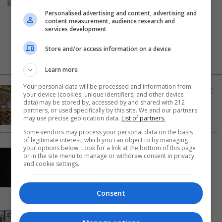
Personalised advertising and content, advertising and
content measurement, audience research and
services development
Store and/or access information on a device
NEWS FEED
ΔΗΜΟΦΙΛΗ
Learn more
Your personal data will be processed and information from
Αύγουστος στην Αθήνα: 5 μαγαζιά που κάνουν τις
your device (cookies, unique identifiers, and other device
διακοπές να μοιάζουν λίγο πιο κοντά
data) may be stored by, accessed by and shared with 212
partners, or used specifically by this site. We and our partners
may use precise geolocation data.
List of partners.
Some vendors may process your personal data on the basis
of legitimate interest, which you can object to by managing
your options below. Look for a link at the bottom of this page
Παναγώτης Χ. Βούρος: Η “Παραξενιά” είναι η
or in the site menu to manage or withdraw consent in privacy
δύναμή μας να μπορούμε να διαφέρουμε
and cookie settings.
Consent
Αυτό το Σαββατοκύριακο η TV παίζει σε…