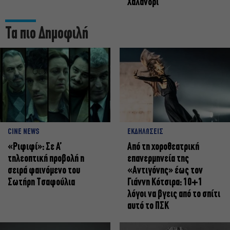
Χαλάνδρι
Τα πιο Δημοφιλή
CINE NEWS
ΕΚΔΗΛΩΣΕΙΣ
«Ριφιφί»: Σε Α’
Από τη χοροθεατρική
τηλεοπτική προβολή η
επανερμηνεία της
σειρά φαινόμενο του
«Αντιγόνης» έως τον
Σωτήρη Τσαφούλια
Γιάννη Κότσιρα: 10+1
λόγοι να βγεις από το σπίτι
αυτό το ΠΣΚ