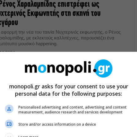
Ρένος Χαραλαμπίδης επιστρέφει ως
χτερινός Εκφωνητής στη σκηνή του
εγάρου
 αφορμή την νέα του ταινία Νυχτερινός εκφωνητής, ο Ρένος
ραλαμπίδης, με εκλεκτούς καλλιτέχνες, παρουσιάζει ένα
ωτότυπο μουσικό happening.
10.2024
UNDTRACK
ορχήστρα Lords of the Sound φέρνει τη
monopoli.gr asks for your consent to use your
υσική του Hans Zimmer στο Ηρώδειο
personal data for the following purposes:
αξεπέραστη μουσική του βραβευμένου με Όσκαρ, Χρυσή
αίρα και Γκράμυ συνθέτη Hans Zimmer έρχεται για μία
Personalised advertising and content, advertising and content
ναυλία στο Ηρώδειο
measurement, audience research and services development
08.2024
Store and/or access information on a device