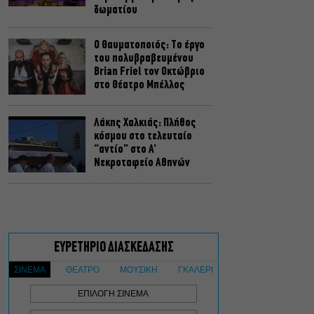
δωματίου
Ο Θαυματοποιός: Το έργο
του πολυβραβευμένου
Brian Friel τον Οκτώβριο
στο Θέατρο Μπέλλος
Λάκης Χαλκιάς: Πλήθος
κόσμου στο τελευταίο
“αντίο” στο Α’
Νεκροταφείο Αθηνών
Μια άλλη Θήβα: Σε ποια
αθηναϊκά θέατρα θα δούμε
την παράσταση το
Φθινόπωρο
ΥΠΠΟ: Αναβαθμίζεται ο
αρχαιολογικός χώρος του
Ραμνούντος