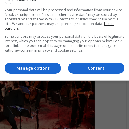
Learn more
UNDTRACK
ύρνη μου αγαπημένη in concert στο Μέγαρο
Your personal data will be processed and information from your device
(cookies, unique identifiers, and other device data) may be stored by,
υσικής Θεσσαλονίκης
accessed by and shared with 212 partners, or used specifically by this
site. We and our partners may use precise geolocation data.
List of
partners.
Ανδρέας Κατσιγιάννης συνθέτης της παράστασης και ταινίας
μύρνη μου Αγαπημένη» έρχεται για μια συναυλία στο
Some vendors may process your personal data on the basis of legitimate
γαρο Μουσικής Θεσσαλονίκης
interest, which you can object to by managing your options below. Look
for a link at the bottom of this page or in the site menu to manage or
03.2024
withdraw consent in privacy and cookie settings.
Manage options
Consent