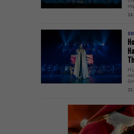
Ch
σύ
βρ
24.
SO
Ho
Ha
Th
Η μ
σκη
ζω
ορ
23.