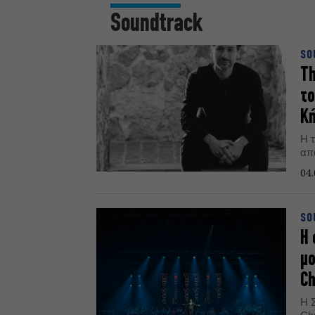
Soundtrack
SO
Th
το
Κή
Η 
απ
04.
SO
Η 
μο
Ch
Η 