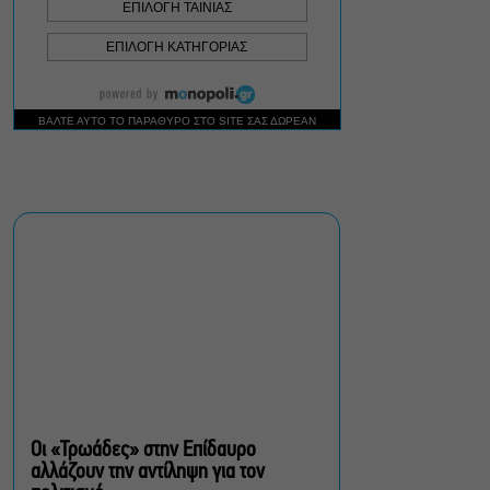
Δήμος Αθηναίων:
Απομάκρυνση 240
τραπεζοκαθισμάτων σε 13
επιχειρησιακές δράσεις
«Θάλασσα από γυαλί»:
Παγκόσμια πρεμιέρα για τη
νέα ταινία του Αλέξη
Αλεξίου
«Δυο μαύρα πουκάμισα»:
Το πρώτο trailer της
νέας, πολυαναμενόμενης
δραματικής σειράς του
MEGA
Οι «Τρωάδες» στην Επίδαυρο
αλλάζουν την αντίληψη για τον