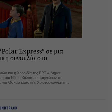
“Polar Express” σε μια
ικη συναυλία στο
νών και η Χορωδία της ΕΡΤ & Δήμου
ση του Νίκου Χαλιάσα ερμηνεύουν το
ς για Όσκαρ κλασικής Χριστουγεννιάτικης
ss» και φέρνουν στο Μέγαρο τη μαγεία
UNDTRACK