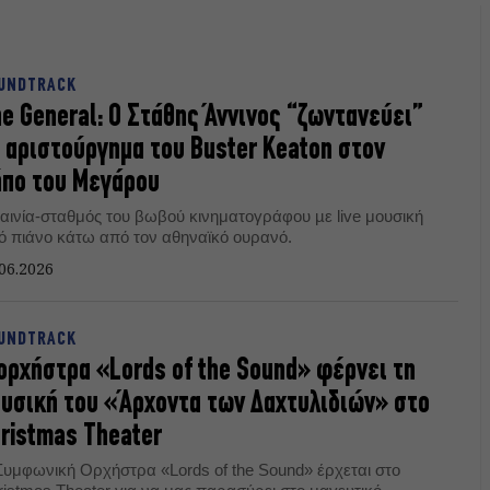
UNDTRACK
e General: Ο Στάθης Άννινος “ζωντανεύει”
 αριστούργημα του Buster Keaton στον
πο του Μεγάρου
ταινία-σταθμός του βωβού κινηματογράφου µε live μουσική
ό πιάνο κάτω από τον αθηναϊκό ουρανό.
06.2026
UNDTRACK
ορχήστρα «Lords of the Sound» φέρνει τη
υσική του «Άρχοντα των Δαχτυλιδιών» στο
ristmas Theater
Συμφωνική Ορχήστρα «Lords of the Sound» έρχεται στο