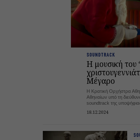
SOUNDTRACK
Η μουσική του 
χριστουγεννιάτ
Μέγαρο
Η Κρατική Ορχήστρα Αθη
Αθηναίων υπό τη διεύθυν
soundtrack της υποψήφια
ταινίας «The Polar Expre
18.12.2024
των γιορτών.
SO