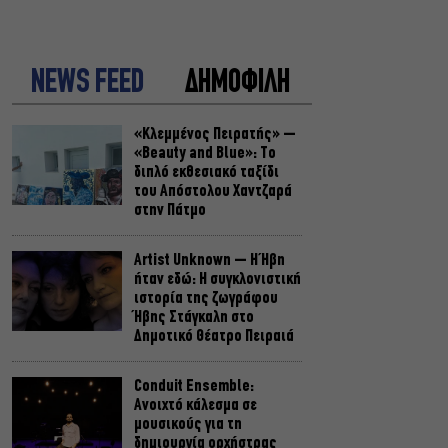
NEWS FEED
ΔΗΜΟΦΙΛΗ
«Κλεμμένος Πειρατής» –
«Beauty and Blue»: Το
διπλό εκθεσιακό ταξίδι
του Απόστολου Χαντζαρά
στην Πάτμο
Artist Unknown – Η Ήβη
ήταν εδώ: Η συγκλονιστική
ιστορία της ζωγράφου
Ήβης Στάγκαλη στο
Δημοτικό Θέατρο Πειραιά
Conduit Ensemble:
Ανοιχτό κάλεσμα σε
μουσικούς για τη
δημιουργία ορχήστρας