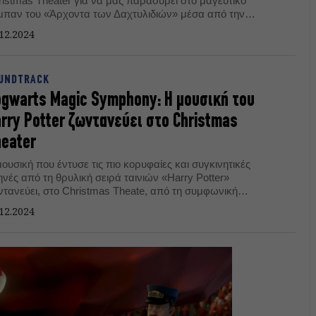
ristmas Theater για να μας παρασύρει στο μαγευτικό
μπαν του «Άρχοντα των Δαχτυλιδιών» μέσα από την
αβευμένη με Όσκαρ μουσική του Χάουαρντ Σορ.
12.2024
UNDTRACK
gwarts Magic Symphony: Η μουσική του
rry Potter ζωντανεύει στο Christmas
eater
ουσική που έντυσε τις πιο κορυφαίες και συγκινητικές
νές από τη θρυλική σειρά ταινιών «Harry Potter»
ντανεύει, στο Christmas Theate, από τη συμφωνική
χήστρα «Lords of the Sound».
12.2024