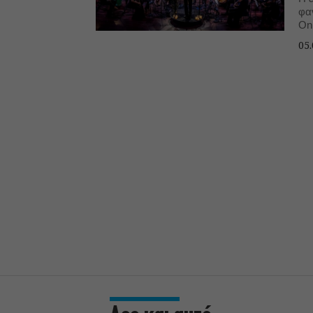
φα
Onl
Συ
05.