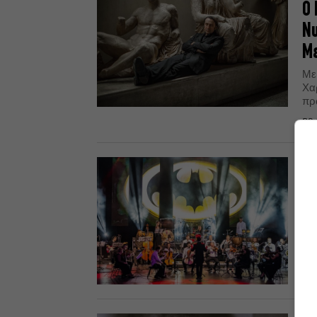
Ο 
Νυ
Μ
Με
Χα
πρ
29.
SO
Η 
μο
Η 
Σφ
συ
28.